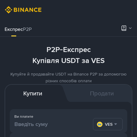
Експрес
P2P
P2P-Експрес
Купівля USDT за VES
Купуйте й продавайте USDT на Binance P2P за допомогою
різних способів оплати
Купити
Продати
Ви платите
VES