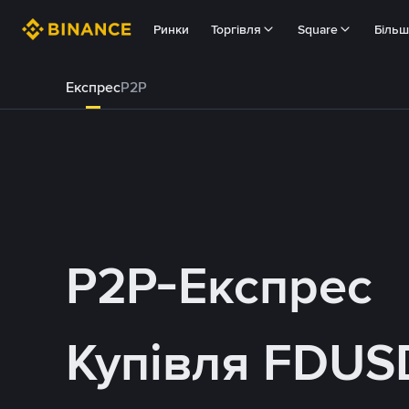
Ринки
Торгівля
Square
Біль
Експрес
P2P
P2P-Експрес
Купівля FDUS