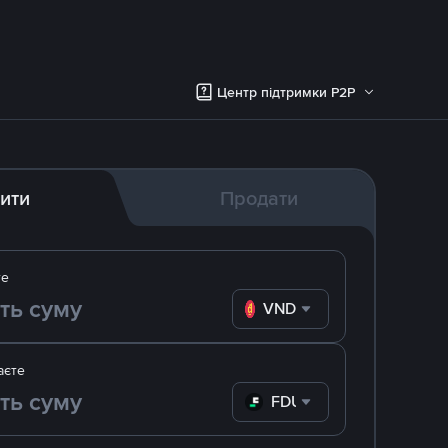
Центр підтримки P2P
ити
Продати
те
VND
аєте
FDUSD