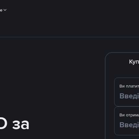
ше
Куп
Ви плати
D за
Ви отрим