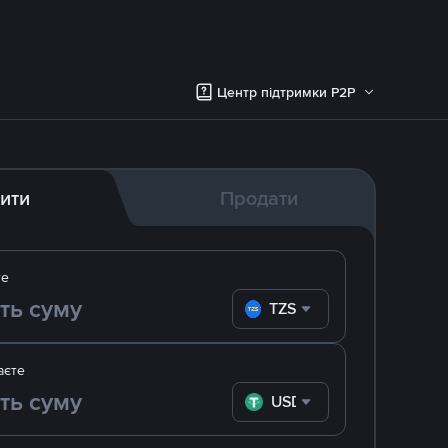
Центр підтримки P2P
ити
Продати
те
TZS
аєте
USDT