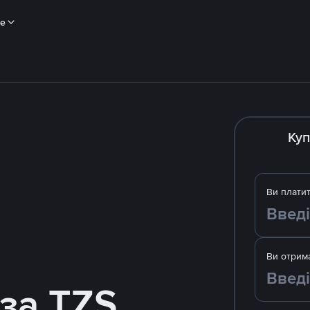
ше
Куп
Ви плати
Ви отрим
за TZS