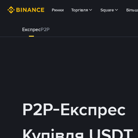
Ринки
Торгівля
Square
Біль
Експрес
P2P
P2P-Експрес
Купівля USDT 