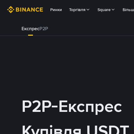
Ринки
Торгівля
Square
Біль
Експрес
P2P
P2P-Експрес
Купівля USDT