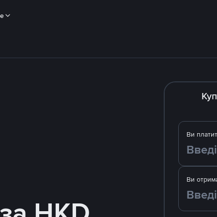
ше
Куп
Ви плати
Ви отрим
 за HKD