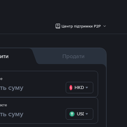
Центр підтримки P2P
ити
Продати
те
HKD
аєте
USDT