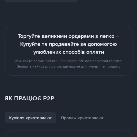
Торгуйте великими ордерами з легко –
Купуйте та продавайте за допомогою
улюблених способів оплати
Обмінюйте великі обcяги на Binance P2P для блокової торгівлі.
Знайдіть найкращі пропозиції нижче для купівлі та продажу
ЯК ПРАЦЮЄ P2P
Купівля криптовалют
Продаж криптовалют