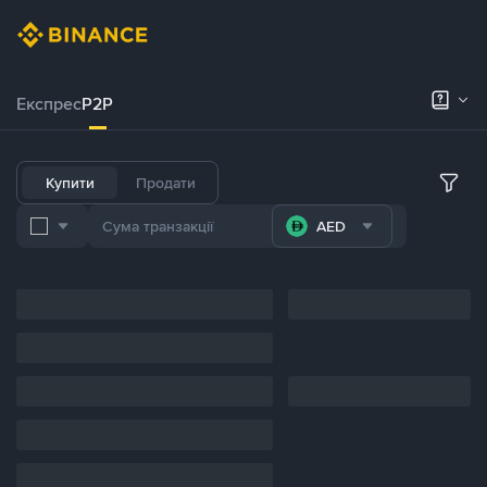
Експрес
P2P
Купити
Продати
AED