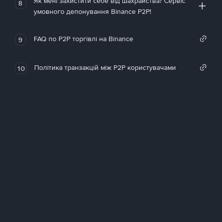
Як мені захистити себе від шахрайства? Сервіс
8
умовного депонування Binance P2P!
FAQ по P2P торгівлі на Binance
9
Політика транзакцій між P2P користувачами
10