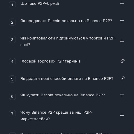
Що таке P2P-біржа?
1
Як продавати Bitcoin локально на Binance P2P?
2
Які криптовалюти підтримуються у торговій P2P-
3
зоні?
Глосарій торгових P2P термінів
4
Як додати нові способи оплати на Binance P2P?
5
Як купити Bitcoin локально на Binance P2P?
6
Чому Binance P2P краще за інші P2P-
7
маркетплейси?