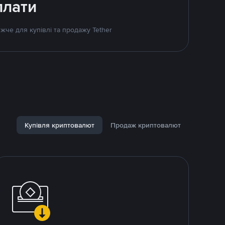
плати
жче для купівлі та продажу Tether
Купівля криптовалют
Продаж криптовалют