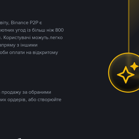
іту, Binance P2P є
тних угод із більш ніж 800
. Користувачі можуть легко
напряму з іншими
оби оплати на відкритому
та продажу за обраними
них ордерів, або створюйте