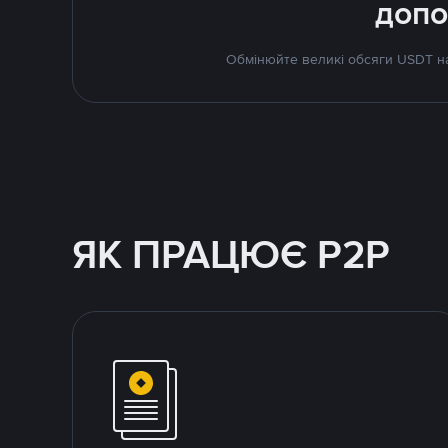
допо
Обмінюйте великі обcяги USDT на 
ЯК ПРАЦЮЄ P2P