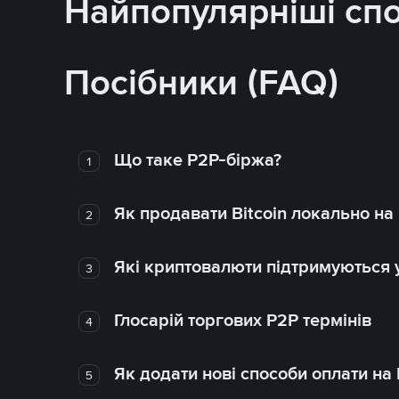
Найпопулярніші сп
Посібники (FAQ)
Що таке P2P-біржа?
1
Як продавати Bitcoin локально на
2
Які криптовалюти підтримуються у
3
Глосарій торгових P2P термінів
4
Як додати нові способи оплати на
5