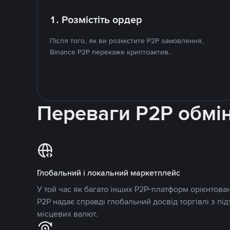
1. Розмістіть ордер
Після того, як ви розмістите P2P замовлення,
Binance P2P перекаже криптоактив.
Переваги P2P обмі
Глобальний і локальний маркетплейс
У той час як багато інших P2P-платформ орієнтован
P2P надає справді глобальний досвід торгівлі з пі
місцевих валют.