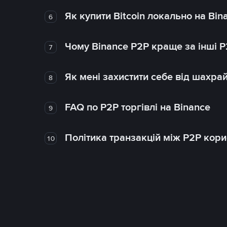
Як купити Bitcoin локально на Bin
6
Чому Binance P2P краще за інші 
7
Як мені захистити себе від шахра
8
FAQ по P2P торгівлі на Binance
9
Політика транзакцій між P2P кор
10