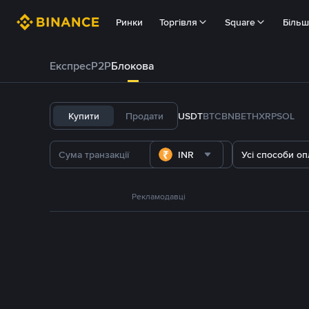
Ринки
Торгівля
Square
Біль
Експрес
P2P
Блокова
Купити
Продати
USDT
BTC
BNB
ETH
XRP
SOL
INR
Усі способи оп
Рекламодавці