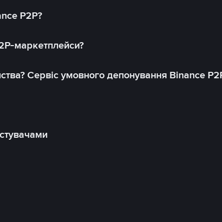
ance P2P?
P2P-маркетплейси?
йства? Сервіс умовного депонування Binance P2
истувачами