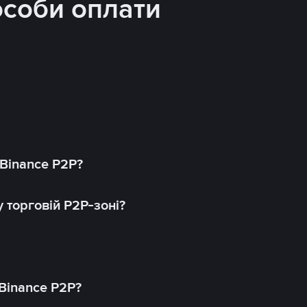
особи оплати
 Binance P2P?
 торговій P2P-зоні?
 Binance P2P?