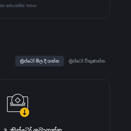
නා සොයන්න Tether
ක්‍රිප්ටෝ මිල දී ගන්න
ක්‍රිප්ටෝ විකුණන්න
3. ක්‍රිප්ටෝ ලබාගන්න