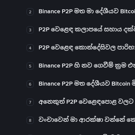
Binance P2P මත මා දේශීයව Bitc
2
P2P වෙළෙඳ කලාපයේ සහාය දක්වන 
3
P2P වෙළෙඳ කොන්දේසිවල පාරිභ
4
Binance P2P හි නව ගෙවීම් ක්‍රම
5
Binance P2P මත දේශීයව Bitcoin 
6
අනෙකුත් P2P වෙළෙඳපොළ වලට ව
7
වංචාවෙන් මා ආරක්ෂා වන්නේ කෙස
8