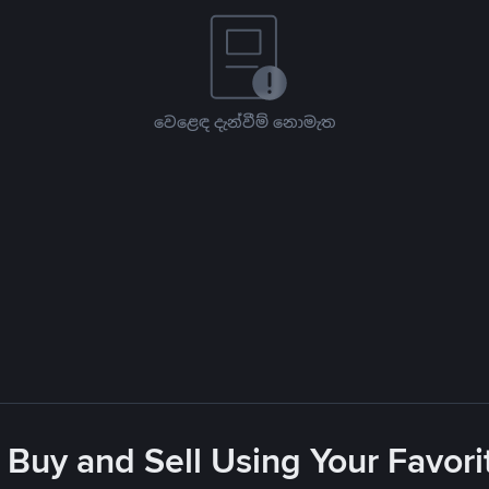
වෙළෙඳ දැන්වීම් නොමැත
 Buy and Sell Using Your Favo