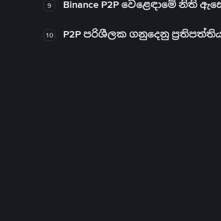
Binance P2P වෙළෙඳාමේ නිති ඇ
9
P2P පරිශීලක ගනුදෙනු ප්‍රතිපත්ති
10