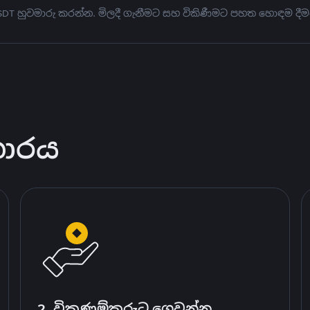
USDT හුවමාරු කරන්න. මිලදී ගැනීමට සහ විකිණීමට පහත හොඳම දීම
කාරය
2. විකුණුම්කරුට ගෙවන්න