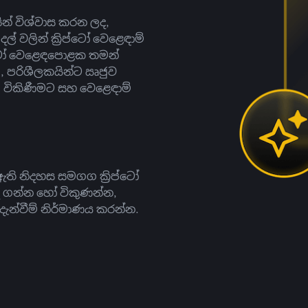
සින් විශ්වාස කරන ලද,
දල් වලින් ක්‍රිප්ටෝ වෙළෙඳාම්
ිප්ටෝ වෙළෙඳපොළක තමන්
, පරිශීලකයින්ට ඍජුව
ට, විකිණීමට සහ වෙළෙඳාම්
ති නිදහස සමගග ක්‍රිප්ටෝ
දී ගන්න හෝ විකුණන්න,
න්වීම් නිර්මාණය කරන්න.