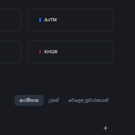
AirTM
KHQR
ආරම්භක
උසස්
වෙළෙඳ ප්‍රචාරකයන්