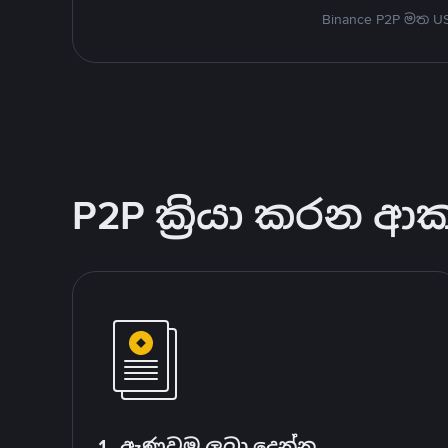
Binance P2P මත 
P2P ක්‍රියා කරන ආ
1. ඇණවුම ලබා දෙන්න