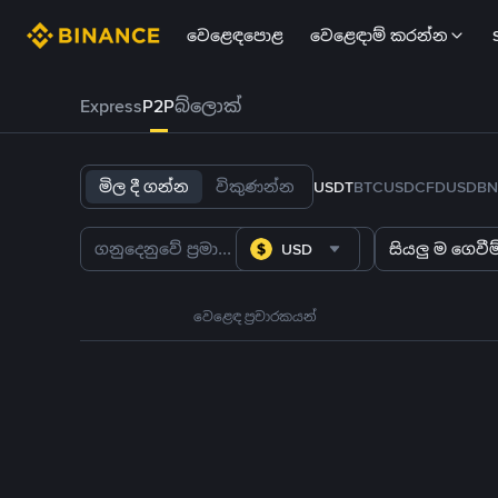
වෙළෙඳපොළ
වෙළෙඳාම් කරන්න
Express
P2P
බ්ලොක්
මිල දී ගන්න
විකුණන්න
USDT
BTC
USDC
FDUSD
BN
USD
සියලු ම ගෙවීම්
වෙළෙඳ ප්‍රචාරකයන්