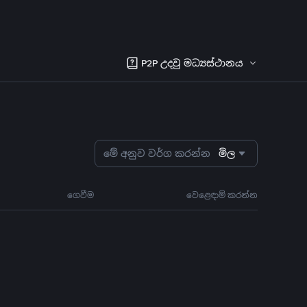
P2P උදවු මධ්‍යස්ථානය
මේ අනුව වර්ග කරන්න
මිල
ගෙවීම
වෙළෙඳාම් කරන්න