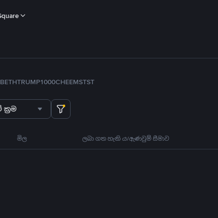
Square
B
ETH
TRUMP
1000CHEEMS
TST
 ක්‍රම
මිල
ලබා ගත හැකි ය/ඇණවුම් සීමාව