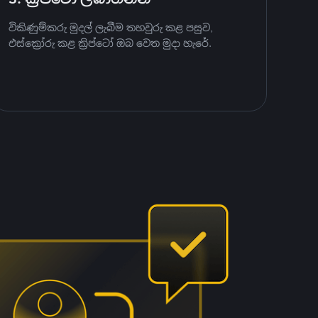
විකිණුම්කරු මුදල් ලැබීම තහවුරු කළ පසුව,
එස්ක්‍රෝරු කළ ක්‍රිප්ටෝ ඔබ වෙත මුදා හැරේ.