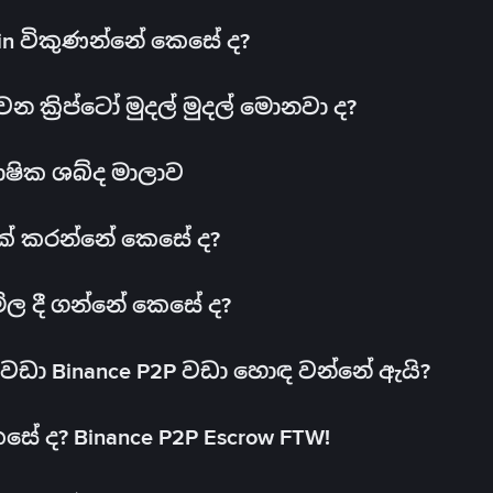
oin විකුණන්නේ කෙසේ ද?
ක්‍රිප්ටෝ මුදල් මුදල් මොනවා ද?
ාෂික ශබ්ද මාලාව
 එක් කරන්නේ කෙසේ ද?
මිල දී ගන්නේ කෙසේ ද?
ඩා Binance P2P වඩා හොඳ වන්නේ ඇයි?
ේ ද? Binance P2P Escrow FTW!