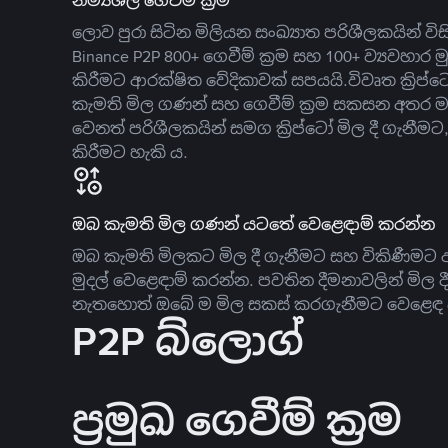
නම්‍යශීලී ගෙවීම් ක්‍රම
ලොව පුරා සිටින මිලියන සංඛ්‍යාත පරිශීලකයින් වි
Binance P2P 800+ ගෙවීම් ක්‍රම සහ 100+ ව්‍යවහාර මු
කිරීමට ආරක්ෂිත වේදිකාවක් සපයයි.විවෘත ක්‍ර
කැමති මිල ගණන් සහ ගෙවීම් ක්‍රම සකසන අතර ම
වෙනත් පරිශීලකයින් සමග ක්‍රිප්ටෝ මිල දී ගැනීම
කිරීමට හැකි ය.
ඔබ කැමති මිල ගණන් යටතේ වෙළෙඳාම් කරන්න
ඔබ කැමති මිලකට මිල දී ගැනීමට සහ විකිණීමට ඇ
මුදල් වෙළෙඳාම් කරන්න. පවතින දීමනාවලින් මිල 
නැතහොත් ඔබේ ම මිල සකස් කරගැනීමට වෙළෙඳ දැ
P2P බ්ලොග්
ප්‍රමුඛ ගෙවීම් ක්‍රම