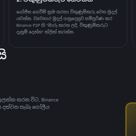
යෝජිත ගෙවීම් ක්‍රම හරහා විකුණුම්කරු වෙත මුදල්
යවන්න. ව්‍යවහාර මුදල් ගනුදෙනුව සම්පූර්ණ කර
Binance P2P හි "මාරු කරන ලදි, විකුණුම්කරුට
දැනුම් දෙන්න" ක්ලික් කරන්න.
ි
ලක්ක කරන විට, Binance
ය දක්වන සැබෑ ගෝලීය