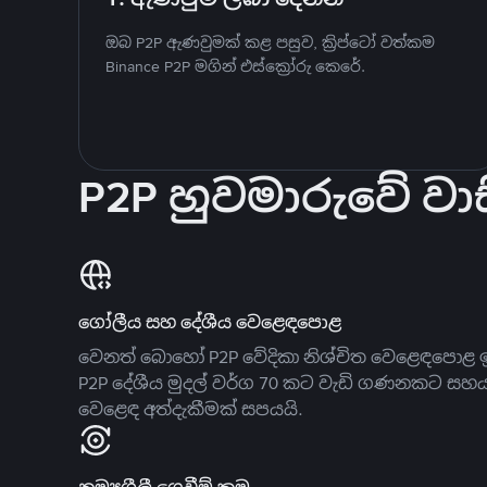
ඔබ P2P ඇණවුමක් කළ පසුව, ක්‍රිප්ටෝ වත්කම
Binance P2P මගින් එස්ක්‍රෝරු කෙරේ.
P2P හුවමාරුවේ වාස
ගෝලීය සහ දේශීය වෙළෙඳපොළ
වෙනත් බොහෝ P2P වේදිකා නිශ්චිත වෙළෙඳපොළ ඉ
P2P දේශීය මුදල් වර්ග 70 කට වැඩි ගණනකට සහ
වෙළෙඳ අත්දැකීමක් සපයයි.