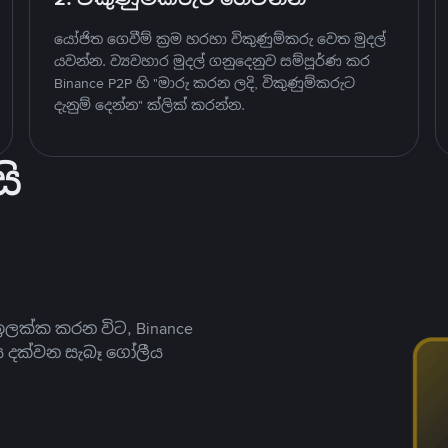
යෝජිත ගෙවීම් ක්‍රම හරහා විකුණුම්කරු වෙත මුදල්
යවන්න. ව්‍යවහාර මුදල් ගනුදෙනුව සම්පූර්ණ කර
Binance P2P හි "මාරු කරන ලදි, විකුණුම්කරුට
දැනුම් දෙන්න" ක්ලික් කරන්න.
ි
ලක්ක කරන විට, Binance
ය දක්වන සැබෑ ගෝලීය