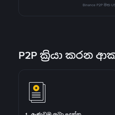
Binance P2P මත 
P2P ක්‍රියා කරන ආ
1. ඇණවුම ලබා දෙන්න