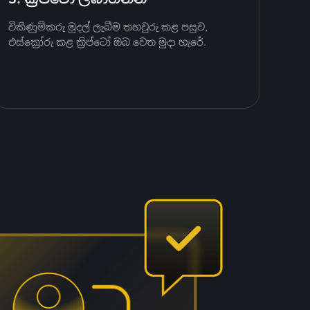
විකිණුම්කරු මුදල් ලැබීම තහවුරු කළ පසුව,
එස්ක්‍රෝරු කළ ක්‍රිප්ටෝ ඔබ වෙත මුදා හැරේ.