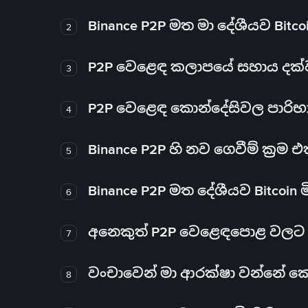
Binance P2P මත මා දේශීයව Bitc
2
P2P වෙළෙඳ කලාපයේ සහාය දක්වන 
3
P2P වෙළෙඳ කොන්දේසිවල පාරිභ
4
Binance P2P හි නව ගෙවීම් ක්‍රම
5
Binance P2P මත දේශීයව Bitcoin 
6
අනෙකුත් P2P වෙළෙඳපොළ වලට ව
7
වංචාවෙන් මා ආරක්ෂා වන්නේ කෙස
8