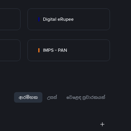
Digital eRupee
IMPS - PAN
ආරම්භක
උසස්
වෙළෙඳ ප්‍රචාරකයන්