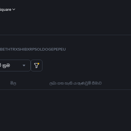
Square
B
ETH
TRX
SHIB
XRP
SOL
DOGE
PEPE
U
 ක්‍රම
මිල
ලබා ගත හැකි ය/ඇණවුම් සීමාව