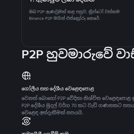
ඔබ P2P ඇණවුමක් කළ පසුව, ක්‍රිප්ටෝ වත්කම
Binance P2P මගින් එස්ක්‍රෝරු කෙරේ.
P2P හුවමාරුවේ වාස
ගෝලීය සහ දේශීය වෙළෙඳපොළ
වෙනත් බොහෝ P2P වේදිකා නිශ්චිත වෙළෙඳපොළ ඉ
P2P දේශීය මුදල් වර්ග 70 කට වැඩි ගණනකට සහ
වෙළෙඳ අත්දැකීමක් සපයයි.