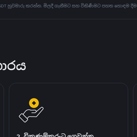
USDT හුවමාරු කරන්න. මිලදී ගැනීමට සහ විකිණීමට පහත හොඳම දීම
කාරය
2. විකුණුම්කරුට ගෙවන්න