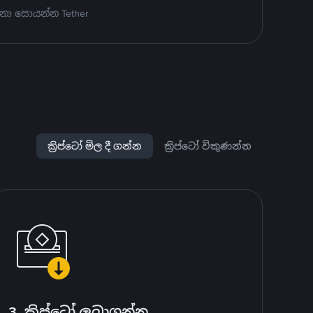
නා සොයන්න Tether
ක්‍රිප්ටෝ මිල දී ගන්න
ක්‍රිප්ටෝ විකුණන්න
3. ක්‍රිප්ටෝ ලබාගන්න