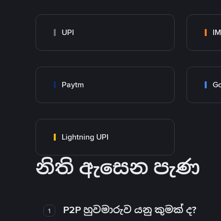
UPI
I
Paytm
Go
Lightning UPI
නිති ඇසෙන පැණ
P2P හුවමාරුව යනු කුමක් ද?
1