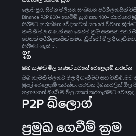
නම්‍යශීලී ගෙවීම් ක්‍රම
ලොව පුරා සිටින මිලියන සංඛ්‍යාත පරිශීලකයින් වි
Binance P2P 800+ ගෙවීම් ක්‍රම සහ 100+ ව්‍යවහාර මු
කිරීමට ආරක්ෂිත වේදිකාවක් සපයයි.විවෘත ක්‍ර
කැමති මිල ගණන් සහ ගෙවීම් ක්‍රම සකසන අතර ම
වෙනත් පරිශීලකයින් සමග ක්‍රිප්ටෝ මිල දී ගැනීම
කිරීමට හැකි ය.
ඔබ කැමති මිල ගණන් යටතේ වෙළෙඳාම් කරන්න
ඔබ කැමති මිලකට මිල දී ගැනීමට සහ විකිණීමට ඇ
මුදල් වෙළෙඳාම් කරන්න. පවතින දීමනාවලින් මිල 
නැතහොත් ඔබේ ම මිල සකස් කරගැනීමට වෙළෙඳ දැ
P2P බ්ලොග්
ප්‍රමුඛ ගෙවීම් ක්‍රම