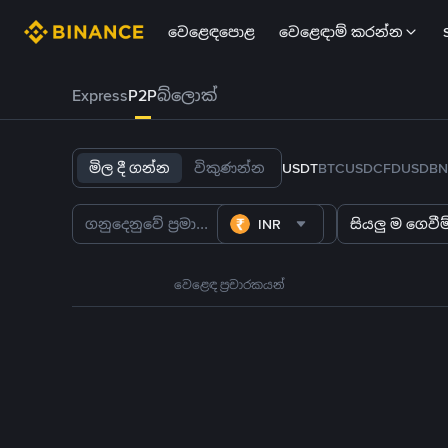
වෙළෙඳපොළ
වෙළෙඳාම් කරන්න
Express
P2P
බ්ලොක්
මිල දී ගන්න
විකුණන්න
USDT
BTC
USDC
FDUSD
BN
INR
සියලු ම ගෙවීම්
වෙළෙඳ ප්‍රචාරකයන්