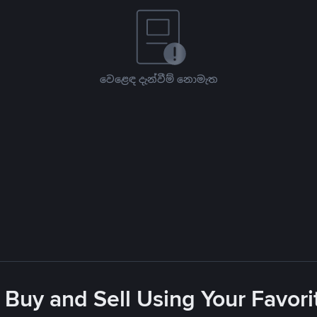
වෙළෙඳ දැන්වීම් නොමැත
 Buy and Sell Using Your Favo