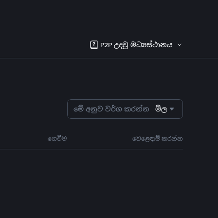
P2P උදවු මධ්‍යස්ථානය
මේ අනුව වර්ග කරන්න
මිල
ගෙවීම
වෙළෙඳාම් කරන්න