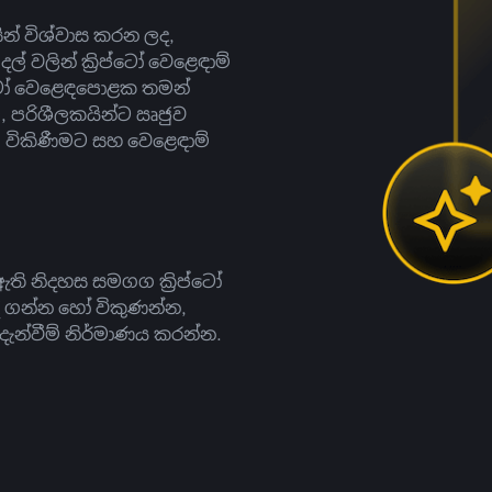
සින් විශ්වාස කරන ලද,
දල් වලින් ක්‍රිප්ටෝ වෙළෙඳාම්
ිප්ටෝ වෙළෙඳපොළක තමන්
, පරිශීලකයින්ට ඍජුව
ට, විකිණීමට සහ වෙළෙඳාම්
ති නිදහස සමගග ක්‍රිප්ටෝ
දී ගන්න හෝ විකුණන්න,
න්වීම් නිර්මාණය කරන්න.