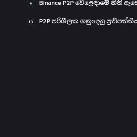
Binance P2P වෙළෙඳාමේ නිති ඇ
9
P2P පරිශීලක ගනුදෙනු ප්‍රතිපත්ති
10