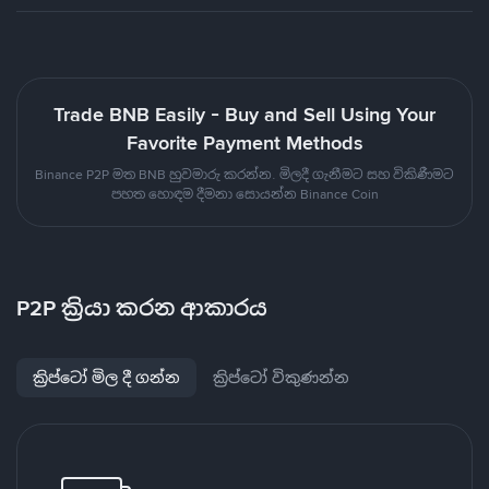
Trade BNB Easily - Buy and Sell Using Your
Favorite Payment Methods
Binance P2P මත BNB හුවමාරු කරන්න. මිලදී ගැනීමට සහ විකිණීමට
පහත හොඳම දීමනා සොයන්න Binance Coin
P2P ක්‍රියා කරන ආකාරය
ක්‍රිප්ටෝ මිල දී ගන්න
ක්‍රිප්ටෝ විකුණන්න