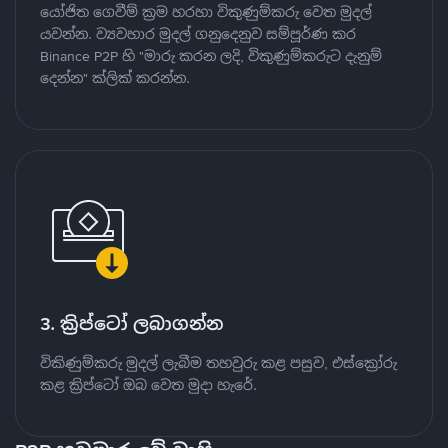
යෝජිත ගෙවීම් ක්‍රම හරහා විකුණුම්කරු වෙත මුදල්
යවන්න. ව්‍යවහාර මුදල් ගනුදෙනුව සම්පූර්ණ කර
Binance P2P හි "මාරු කරන ලදි, විකුණුම්කරුට දැනුම්
දෙන්න" ක්ලික් කරන්න.
3. ක්‍රිප්ටෝ ලබාගන්න
විකිණුම්කරු මුදල් ලැබීම තහවුරු කළ පසුව, එස්ක්‍රෝරු
කළ ක්‍රිප්ටෝ ඔබ වෙත මුදා හැරේ.