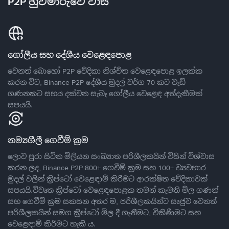
P2P හුවමාරුවේ වාසි
ගෝලීය සහ දේශීය වෙළෙඳපොළ
වෙනත් බොහෝ P2P වේදිකා නිශ්චිත වෙළෙඳපොළ ඉලක්ක
කරන විට, Binance P2P දේශීය මුදල් වර්ග 70 කට වැඩි
ගණනකට සහය දක්වන සැබෑ ගෝලීය වෙළෙඳ අත්දැකීමක්
සපයයි.
නම්‍යශීලී ගෙවීම් ක්‍රම
ලොව පුරා සිටින මිලියන සංඛ්‍යාත පරිශීලකයින් විසින් විශ්වාස
කරන ලද, Binance P2P 800+ ගෙවීම් ක්‍රම සහ 100+ ව්‍යවහාර
මුදල් වලින් ක්‍රිප්ටෝ වෙළෙඳාම් කිරීමට ආරක්ෂිත වේදිකාවක්
සපයයි.විවෘත ක්‍රිප්ටෝ වෙළෙඳපොළක තමන් කැමති මිල ගණන්
සහ ගෙවීම් ක්‍රම සකසන අතර ම, පරිශීලකයින්ට ඍජුව වෙනත්
පරිශීලකයින් සමග ක්‍රිප්ටෝ මිල දී ගැනීමට, විකිණීමට සහ
වෙළෙඳාම් කිරීමට හැකි ය.