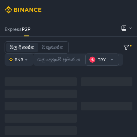
Express
P2P
මිල දී ගන්න
විකුණන්න
BNB
TRY