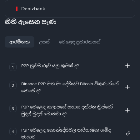
Denizbank
නිති ඇසෙන පැණ
ආරම්භක
උසස්
වෙළෙඳ ප්‍රචාරකයන්
P2P හුවමාරුව යනු කුමක් ද?
1
Binance P2P මත මා දේශීයව Bitcoin විකුණන්නේ
2
කෙසේ ද?
P2P වෙළෙඳ කලාපයේ සහාය දක්වන ක්‍රිප්ටෝ
3
මුදල් මුදල් මොනවා ද?
P2P වෙළෙඳ කොන්දේසිවල පාරිභාෂික ශබ්ද
4
මාලාව