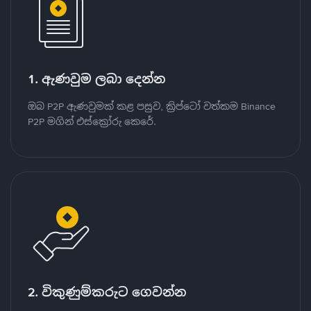
1. ඇණවුම ලබා දෙන්න
ඔබ P2P ඇණවුමක් කළ පසුව, ක්‍රිප්ටෝ වත්කම Binance
P2P මගින් එස්ක්‍රෝරු කෙරේ.
2. විකුණුම්කරුට ගෙවන්න