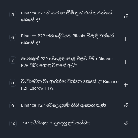
Binance P2P හි නව ගෙවීම් ක්‍රම එක් කරන්නේ
5
කෙසේ ද?
Binance P2P මත දේශීයව Bitcoin මිල දී ගන්නේ
6
කෙසේ ද?
අනෙකුත් P2P වෙළෙඳපොළ වලට වඩා Binance
7
P2P වඩා හොඳ වන්නේ ඇයි?
වංචාවෙන් මා ආරක්ෂා වන්නේ කෙසේ ද? Binance
8
P2P Escrow FTW!
Binance P2P වෙළෙඳාමේ නිති ඇසෙන පැණ
9
P2P පරිශීලක ගනුදෙනු ප්‍රතිපත්තිය
10