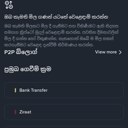
ඔබ කැමති මිල ගණන් යටතේ වෙළෙඳාම් කරන්න
ඔබ කැමති මිලකට මිල දී ගැනීමට සහ විකිණීමට ඇති නිදහස
සමගග ක්‍රිප්ටෝ මුදල් වෙළෙඳාම් කරන්න. පවතින දීමනාවලින්
මිල දී ගන්න හෝ විකුණන්න, නැතහොත් ඔබේ ම මිල සකස්
කරගැනීමට වෙළෙඳ දැන්වීම් නිර්මාණය කරන්න.
P2P බ්ලොග්
View more
ප්‍රමුඛ ගෙවීම් ක්‍රම
Bank Transfer
Ziraat