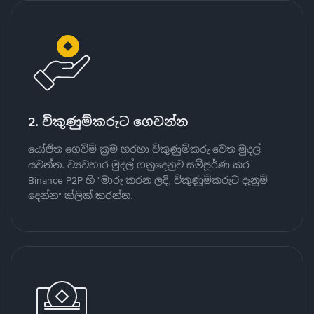
2. විකුණුම්කරුට ගෙවන්න
යෝජිත ගෙවීම් ක්‍රම හරහා විකුණුම්කරු වෙත මුදල්
යවන්න. ව්‍යවහාර මුදල් ගනුදෙනුව සම්පූර්ණ කර
Binance P2P හි "මාරු කරන ලදි, විකුණුම්කරුට දැනුම්
දෙන්න" ක්ලික් කරන්න.