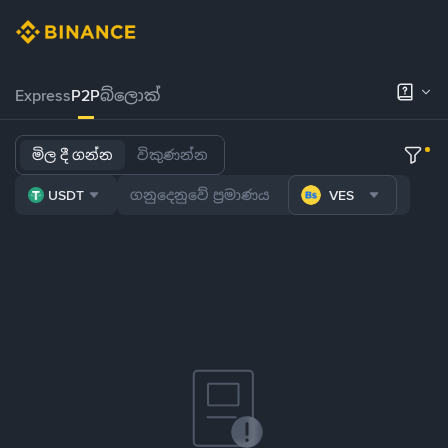
Express
P2P
බ්ලොක්
මිල දී ගන්න
විකුණන්න
USDT
VES