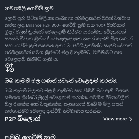
නම්‍යශීලී ගෙවීම් ක්‍රම
ලොව පුරා සිටින මිලියන සංඛ්‍යාත පරිශීලකයින් විසින් විශ්වාස
කරන ලද, Binance P2P 800+ ගෙවීම් ක්‍රම සහ 100+ ව්‍යවහාර
මුදල් වලින් ක්‍රිප්ටෝ වෙළෙඳාම් කිරීමට ආරක්ෂිත වේදිකාවක්
සපයයි.විවෘත ක්‍රිප්ටෝ වෙළෙඳපොළක තමන් කැමති මිල ගණන්
සහ ගෙවීම් ක්‍රම සකසන අතර ම, පරිශීලකයින්ට ඍජුව වෙනත්
පරිශීලකයින් සමග ක්‍රිප්ටෝ මිල දී ගැනීමට, විකිණීමට සහ
වෙළෙඳාම් කිරීමට හැකි ය.
ඔබ කැමති මිල ගණන් යටතේ වෙළෙඳාම් කරන්න
ඔබ කැමති මිලකට මිල දී ගැනීමට සහ විකිණීමට ඇති නිදහස
සමගග ක්‍රිප්ටෝ මුදල් වෙළෙඳාම් කරන්න. පවතින දීමනාවලින්
මිල දී ගන්න හෝ විකුණන්න, නැතහොත් ඔබේ ම මිල සකස්
කරගැනීමට වෙළෙඳ දැන්වීම් නිර්මාණය කරන්න.
P2P බ්ලොග්
View more
ප්‍රමුඛ ගෙවීම් ක්‍රම