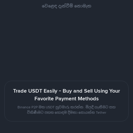
වෙළෙඳ දැන්වීම් නොමැත
Trade USDT Easily - Buy and Sell Using Your
Favorite Payment Methods
Binance P2P මත USDT හුවමාරු කරන්න. මිලදී ගැනීමට සහ
විකිණීමට පහත හොඳම දීමනා සොයන්න Tether