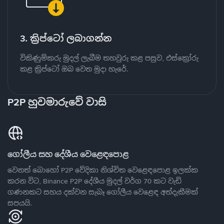
3. ක්‍රිප්ටෝ ලබාගන්න
විකිණුම්කරු මුදල් ලැබීම තහවුරු කළ පසුව, එස්ක්‍රෝරු
කළ ක්‍රිප්ටෝ ඔබ වෙත මුදා හැරේ.
P2P හුවමාරුවේ වාසි
ගෝලීය සහ දේශීය වෙළෙඳපොළ
වෙනත් බොහෝ P2P වේදිකා නිශ්චිත වෙළෙඳපොළ ඉලක්ක
කරන විට, Binance P2P දේශීය මුදල් වර්ග 70 කට වැඩි
ගණනකට සහය දක්වන සැබෑ ගෝලීය වෙළෙඳ අත්දැකීමක්
සපයයි.