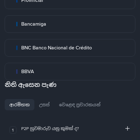
Provincial
Bancamiga
BNC Banco Nacional de Crédito
BBVA
නිති ඇසෙන පැණ
ආරම්භක
උසස්
වෙළෙඳ ප්‍රචාරකයන්
P2P හුවමාරුව යනු කුමක් ද?
1