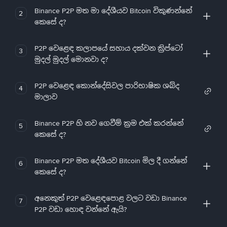
Binance P2P මත මා දේශීයව Bitcoin විකුණන්නේ
2
කෙසේ ද?
P2P වෙළෙඳ කලාපයේ සහාය දක්වන ක්‍රිප්ටෝ
3
මුදල් මුදල් මොනවා ද?
P2P වෙළෙඳ කොන්දේසිවල පාරිභාෂික ශබ්ද
4
මාලාව
Binance P2P හි නව ගෙවීම් ක්‍රම එක් කරන්නේ
5
කෙසේ ද?
Binance P2P මත දේශීයව Bitcoin මිල දී ගන්නේ
6
කෙසේ ද?
අනෙකුත් P2P වෙළෙඳපොළ වලට වඩා Binance
7
P2P වඩා හොඳ වන්නේ ඇයි?