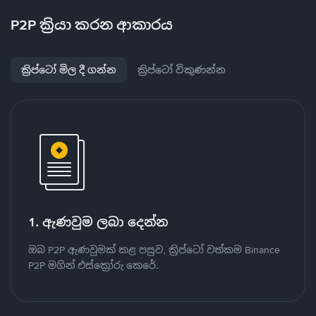
P2P ක්‍රියා කරන ආකාරය
ක්‍රිප්ටෝ මිල දී ගන්න
ක්‍රිප්ටෝ විකුණන්න
1. ඇණවුම ලබා දෙන්න
ඔබ P2P ඇණවුමක් කළ පසුව, ක්‍රිප්ටෝ වත්කම Binance
P2P මගින් එස්ක්‍රෝරු කෙරේ.