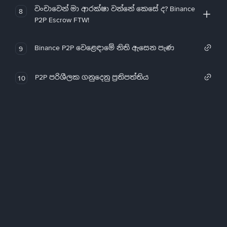
වංචාවෙන් මා ආරක්ෂා වන්නේ කෙසේ ද? Binance
8
P2P Escrow FTW!
Binance P2P වෙළෙඳාමේ නිති ඇසෙන පැණ
9
P2P පරිශීලක ගනුදෙනු ප්‍රතිපත්තිය
10