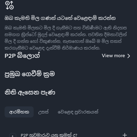
ඔබ කැමති මිල ගණන් යටතේ වෙළෙඳාම් කරන්න
ඔබ කැමති මිලකට මිල දී ගැනීමට සහ විකිණීමට ඇති නිදහස
සමගග ක්‍රිප්ටෝ මුදල් වෙළෙඳාම් කරන්න. පවතින දීමනාවලින්
මිල දී ගන්න හෝ විකුණන්න, නැතහොත් ඔබේ ම මිල සකස්
කරගැනීමට වෙළෙඳ දැන්වීම් නිර්මාණය කරන්න.
P2P බ්ලොග්
View more
ප්‍රමුඛ ගෙවීම් ක්‍රම
නිති ඇසෙන පැණ
ආරම්භක
උසස්
වෙළෙඳ ප්‍රචාරකයන්
P2P හුවමාරුව යනු කුමක් ද?
1