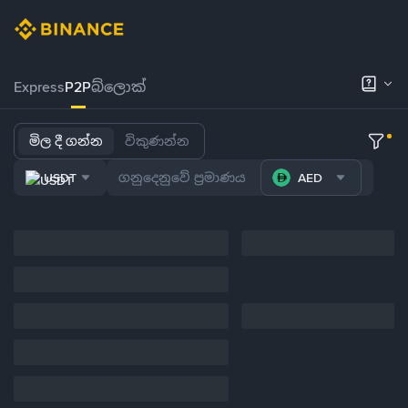
Express
P2P
බ්ලොක්
මිල දී ගන්න
විකුණන්න
USDT
AED