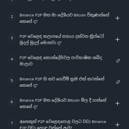
Binance P2P මත මා දේශීයව Bitcoin විකුණන්නේ
2
කෙසේ ද?
P2P වෙළෙඳ කලාපයේ සහාය දක්වන ක්‍රිප්ටෝ
3
මුදල් මුදල් මොනවා ද?
P2P වෙළෙඳ කොන්දේසිවල පාරිභාෂික ශබ්ද
4
මාලාව
Binance P2P හි නව ගෙවීම් ක්‍රම එක් කරන්නේ
5
කෙසේ ද?
Binance P2P මත දේශීයව Bitcoin මිල දී ගන්නේ
6
කෙසේ ද?
අනෙකුත් P2P වෙළෙඳපොළ වලට වඩා Binance
7
P2P වඩා හොඳ වන්නේ ඇයි?