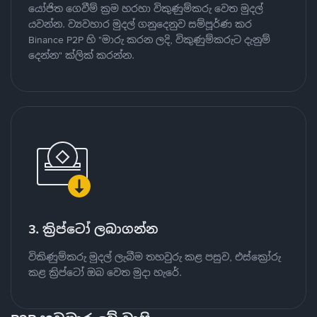
යෝජිත ගෙවීම් ක්‍රම හරහා විකුණුම්කරු වෙත මුදල්
යවන්න. ව්‍යවහාර මුදල් ගනුදෙනුව සම්පූර්ණ කර
Binance P2P හි "මාරු කරන ලදි, විකුණුම්කරුට දැනුම්
දෙන්න" ක්ලික් කරන්න.
3. ක්‍රිප්ටෝ ලබාගන්න
විකිණුම්කරු මුදල් ලැබීම තහවුරු කළ පසුව, එස්ක්‍රෝරු
කළ ක්‍රිප්ටෝ ඔබ වෙත මුදා හැරේ.