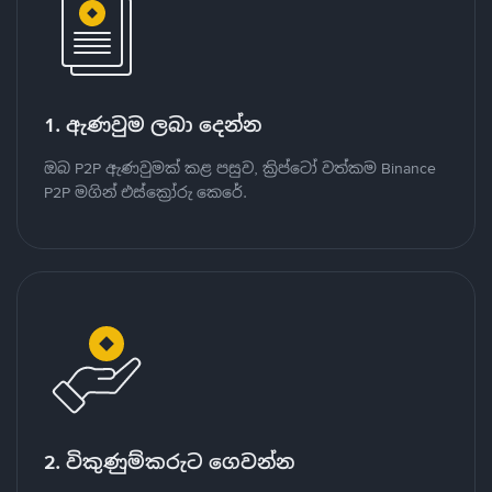
1. ඇණවුම ලබා දෙන්න
ඔබ P2P ඇණවුමක් කළ පසුව, ක්‍රිප්ටෝ වත්කම Binance
P2P මගින් එස්ක්‍රෝරු කෙරේ.
2. විකුණුම්කරුට ගෙවන්න