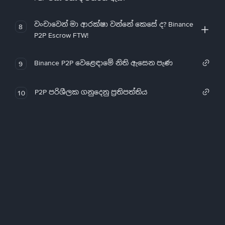
වංචාවෙන් මා ආරක්ෂා වන්නේ කෙසේ ද? Binance
8
P2P Escrow FTW!
Binance P2P වෙළෙඳාමේ නිති ඇසෙන පැණ
9
P2P පරිශීලක ගනුදෙනු ප්‍රතිපත්තිය
10