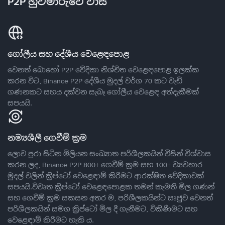
P2P හුවමාරුවේ වාසි
ගෝලීය සහ දේශීය වෙළෙඳපොළ
වෙනත් බොහෝ P2P වේදිකා නිශ්චිත වෙළෙඳපොළ ඉලක්ක
කරන විට, Binance P2P දේශීය මුදල් වර්ග 70 කට වැඩි
ගණනකට සහය දක්වන සැබෑ ගෝලීය වෙළෙඳ අත්දැකීමක්
සපයයි.
නම්‍යශීලී ගෙවීම් ක්‍රම
ලොව පුරා සිටින මිලියන සංඛ්‍යාත පරිශීලකයින් විසින් විශ්වාස
කරන ලද, Binance P2P 800+ ගෙවීම් ක්‍රම සහ 100+ ව්‍යවහාර
මුදල් වලින් ක්‍රිප්ටෝ වෙළෙඳාම් කිරීමට ආරක්ෂිත වේදිකාවක්
සපයයි.විවෘත ක්‍රිප්ටෝ වෙළෙඳපොළක තමන් කැමති මිල ගණන්
සහ ගෙවීම් ක්‍රම සකසන අතර ම, පරිශීලකයින්ට ඍජුව වෙනත්
පරිශීලකයින් සමග ක්‍රිප්ටෝ මිල දී ගැනීමට, විකිණීමට සහ
වෙළෙඳාම් කිරීමට හැකි ය.