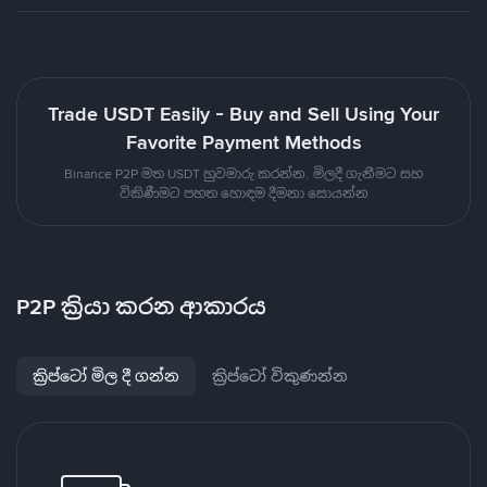
Trade USDT Easily - Buy and Sell Using Your
Favorite Payment Methods
Binance P2P මත USDT හුවමාරු කරන්න. මිලදී ගැනීමට සහ
විකිණීමට පහත හොඳම දීමනා සොයන්න
P2P ක්‍රියා කරන ආකාරය
ක්‍රිප්ටෝ මිල දී ගන්න
ක්‍රිප්ටෝ විකුණන්න