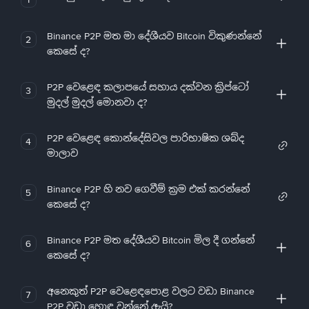
Binance P2P මත මා දේශීයව Bitcoin විකුණන්නේ
2
කෙසේ ද?
P2P වෙළෙඳ කලාපයේ සහාය දක්වන ක්‍රිප්ටෝ
3
මුදල් මුදල් මොනවා ද?
P2P වෙළෙඳ කොන්දේසිවල පාරිභාෂික ශබ්ද
4
මාලාව
Binance P2P හි නව ගෙවීම් ක්‍රම එක් කරන්නේ
5
කෙසේ ද?
Binance P2P මත දේශීයව Bitcoin මිල දී ගන්නේ
6
කෙසේ ද?
අනෙකුත් P2P වෙළෙඳපොළ වලට වඩා Binance
7
P2P වඩා හොඳ වන්නේ ඇයි?