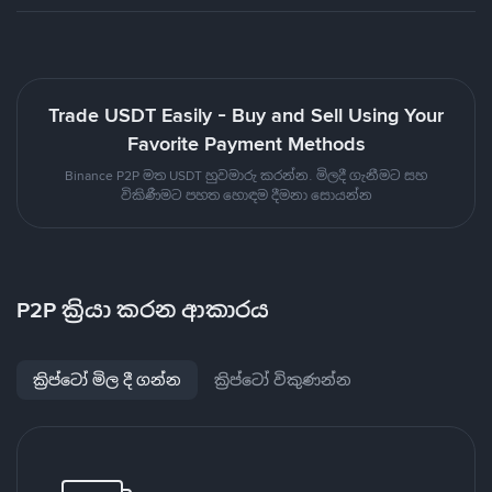
Trade USDT Easily - Buy and Sell Using Your
Favorite Payment Methods
Binance P2P මත USDT හුවමාරු කරන්න. මිලදී ගැනීමට සහ
විකිණීමට පහත හොඳම දීමනා සොයන්න
P2P ක්‍රියා කරන ආකාරය
ක්‍රිප්ටෝ මිල දී ගන්න
ක්‍රිප්ටෝ විකුණන්න