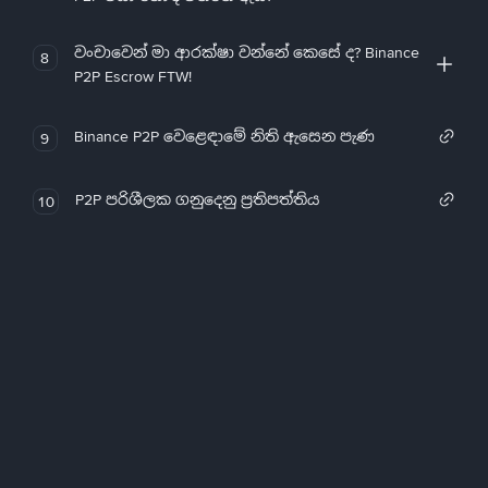
වංචාවෙන් මා ආරක්ෂා වන්නේ කෙසේ ද? Binance
8
P2P Escrow FTW!
Binance P2P වෙළෙඳාමේ නිති ඇසෙන පැණ
9
P2P පරිශීලක ගනුදෙනු ප්‍රතිපත්තිය
10