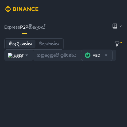
Express
P2P
බ්ලොක්
මිල දී ගන්න
විකුණන්න
USDT
AED