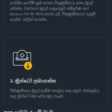
යෝජිත ගෙවීම් ක්‍රම හරහා විකුණුම්කරු වෙත මුදල්
යවන්න. ව්‍යවහාර මුදල් ගනුදෙනුව සම්පූර්ණ කර
Binance P2P හි "මාරු කරන ලදි, විකුණුම්කරුට දැනුම්
දෙන්න" ක්ලික් කරන්න.
3. ක්‍රිප්ටෝ ලබාගන්න
විකිණුම්කරු මුදල් ලැබීම තහවුරු කළ පසුව, එස්ක්‍රෝරු
කළ ක්‍රිප්ටෝ ඔබ වෙත මුදා හැරේ.