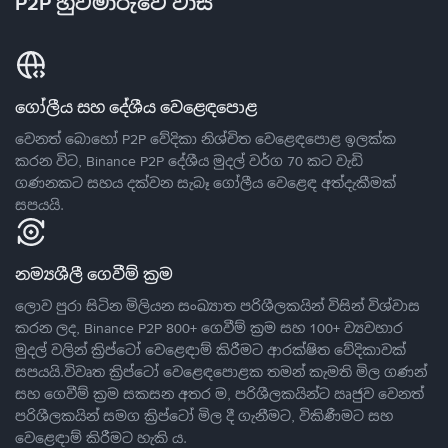
P2P හුවමාරුවේ වාසි
ගෝලීය සහ දේශීය වෙළෙඳපොළ
වෙනත් බොහෝ P2P වේදිකා නිශ්චිත වෙළෙඳපොළ ඉලක්ක
කරන විට, Binance P2P දේශීය මුදල් වර්ග 70 කට වැඩි
ගණනකට සහය දක්වන සැබෑ ගෝලීය වෙළෙඳ අත්දැකීමක්
සපයයි.
නම්‍යශීලී ගෙවීම් ක්‍රම
ලොව පුරා සිටින මිලියන සංඛ්‍යාත පරිශීලකයින් විසින් විශ්වාස
කරන ලද, Binance P2P 800+ ගෙවීම් ක්‍රම සහ 100+ ව්‍යවහාර
මුදල් වලින් ක්‍රිප්ටෝ වෙළෙඳාම් කිරීමට ආරක්ෂිත වේදිකාවක්
සපයයි.විවෘත ක්‍රිප්ටෝ වෙළෙඳපොළක තමන් කැමති මිල ගණන්
සහ ගෙවීම් ක්‍රම සකසන අතර ම, පරිශීලකයින්ට ඍජුව වෙනත්
පරිශීලකයින් සමග ක්‍රිප්ටෝ මිල දී ගැනීමට, විකිණීමට සහ
වෙළෙඳාම් කිරීමට හැකි ය.