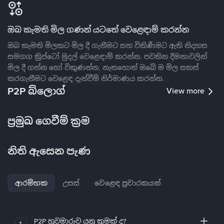
ඔබ කැමති මිල ගණන් යටතේ වෙළෙඳාම් කරන්න
ඔබ කැමති මිලකට මිල දී ගැනීමට සහ විකිණීමට ඇති නිදහස
සමගග ක්‍රිප්ටෝ මුදල් වෙළෙඳාම් කරන්න. පවතින දීමනාවලින්
මිල දී ගන්න හෝ විකුණන්න, නැතහොත් ඔබේ ම මිල සකස්
කරගැනීමට වෙළෙඳ දැන්වීම් නිර්මාණය කරන්න.
P2P බ්ලොග්
View more
ප්‍රමුඛ ගෙවීම් ක්‍රම
නිති ඇසෙන පැණ
ආරම්භක
උසස්
වෙළෙඳ ප්‍රචාරකයන්
P2P හුවමාරුව යනු කුමක් ද?
1