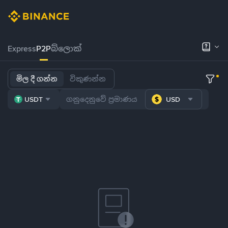
Express
P2P
බ්ලොක්
මිල දී ගන්න
විකුණන්න
USDT
USD