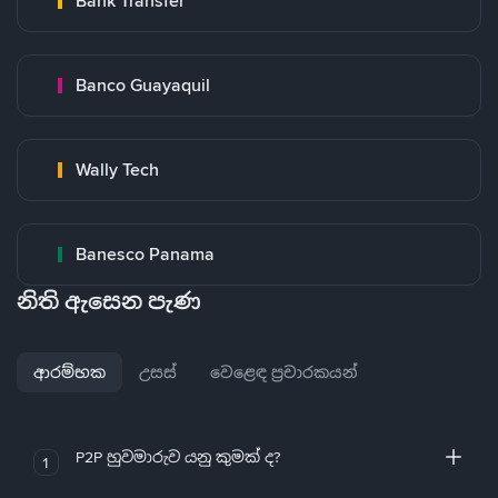
Bank Transfer
Banco Guayaquil
Wally Tech
Banesco Panama
නිති ඇසෙන පැණ
ආරම්භක
උසස්
වෙළෙඳ ප්‍රචාරකයන්
P2P හුවමාරුව යනු කුමක් ද?
1