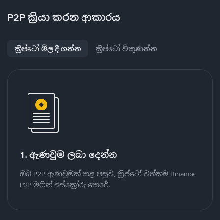
P2P ක්‍රියා කරන ආකාරය
ක්‍රිප්ටෝ මිල දී ගන්න
ක්‍රිප්ටෝ විකුණන්න
1. ඇණවුම ලබා දෙන්න
ඔබ P2P ඇණවුමක් කළ පසුව, ක්‍රිප්ටෝ වත්කම Binance
P2P මගින් එස්ක්‍රෝරු කෙරේ.