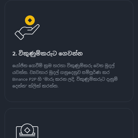
2. විකුණුම්කරුට ගෙවන්න
යෝජිත ගෙවීම් ක්‍රම හරහා විකුණුම්කරු වෙත මුදල්
යවන්න. ව්‍යවහාර මුදල් ගනුදෙනුව සම්පූර්ණ කර
Binance P2P හි "මාරු කරන ලදි, විකුණුම්කරුට දැනුම්
දෙන්න" ක්ලික් කරන්න.