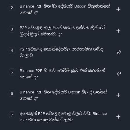
Binance P2P මත මා දේශීයව Bitcoin විකුණන්නේ
2
කෙසේ ද?
P2P වෙළෙඳ කලාපයේ සහාය දක්වන ක්‍රිප්ටෝ
3
මුදල් මුදල් මොනවා ද?
P2P වෙළෙඳ කොන්දේසිවල පාරිභාෂික ශබ්ද
4
මාලාව
Binance P2P හි නව ගෙවීම් ක්‍රම එක් කරන්නේ
5
කෙසේ ද?
Binance P2P මත දේශීයව Bitcoin මිල දී ගන්නේ
6
කෙසේ ද?
අනෙකුත් P2P වෙළෙඳපොළ වලට වඩා Binance
7
P2P වඩා හොඳ වන්නේ ඇයි?