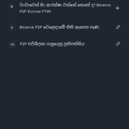
වංචාවෙන් මා ආරක්ෂා වන්නේ කෙසේ ද? Binance
8
P2P Escrow FTW!
Binance P2P වෙළෙඳාමේ නිති ඇසෙන පැණ
9
P2P පරිශීලක ගනුදෙනු ප්‍රතිපත්තිය
10