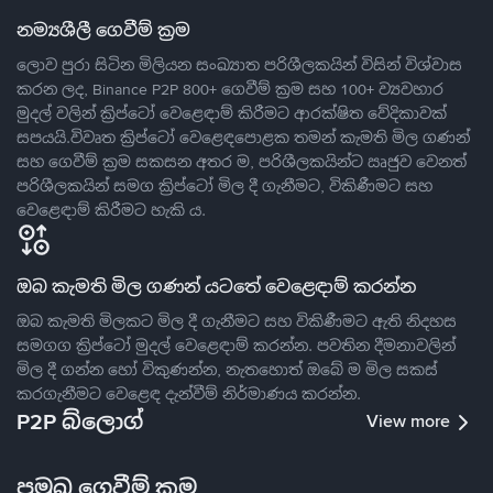
නම්‍යශීලී ගෙවීම් ක්‍රම
ලොව පුරා සිටින මිලියන සංඛ්‍යාත පරිශීලකයින් විසින් විශ්වාස
කරන ලද, Binance P2P 800+ ගෙවීම් ක්‍රම සහ 100+ ව්‍යවහාර
මුදල් වලින් ක්‍රිප්ටෝ වෙළෙඳාම් කිරීමට ආරක්ෂිත වේදිකාවක්
සපයයි.විවෘත ක්‍රිප්ටෝ වෙළෙඳපොළක තමන් කැමති මිල ගණන්
සහ ගෙවීම් ක්‍රම සකසන අතර ම, පරිශීලකයින්ට ඍජුව වෙනත්
පරිශීලකයින් සමග ක්‍රිප්ටෝ මිල දී ගැනීමට, විකිණීමට සහ
වෙළෙඳාම් කිරීමට හැකි ය.
ඔබ කැමති මිල ගණන් යටතේ වෙළෙඳාම් කරන්න
ඔබ කැමති මිලකට මිල දී ගැනීමට සහ විකිණීමට ඇති නිදහස
සමගග ක්‍රිප්ටෝ මුදල් වෙළෙඳාම් කරන්න. පවතින දීමනාවලින්
මිල දී ගන්න හෝ විකුණන්න, නැතහොත් ඔබේ ම මිල සකස්
කරගැනීමට වෙළෙඳ දැන්වීම් නිර්මාණය කරන්න.
P2P බ්ලොග්
View more
ප්‍රමුඛ ගෙවීම් ක්‍රම