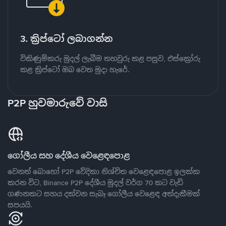
3. ක්‍රිප්ටෝ ලබාගන්න
විකිණුම්කරු මුදල් ලැබීම තහවුරු කළ පසුව, එස්ක්‍රෝරු
කළ ක්‍රිප්ටෝ ඔබ වෙත මුදා හැරේ.
P2P හුවමාරුවේ වාසි
ගෝලීය සහ දේශීය වෙළෙඳපොළ
වෙනත් බොහෝ P2P වේදිකා නිශ්චිත වෙළෙඳපොළ ඉලක්ක
කරන විට, Binance P2P දේශීය මුදල් වර්ග 70 කට වැඩි
ගණනකට සහය දක්වන සැබෑ ගෝලීය වෙළෙඳ අත්දැකීමක්
සපයයි.