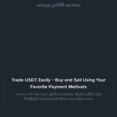
වෙළෙඳ දැන්වීම් නොමැත
Trade USDT Easily - Buy and Sell Using Your
Favorite Payment Methods
Binance P2P මත USDT හුවමාරු කරන්න. මිලදී ගැනීමට සහ
විකිණීමට පහත හොඳම දීමනා සොයන්න Tether