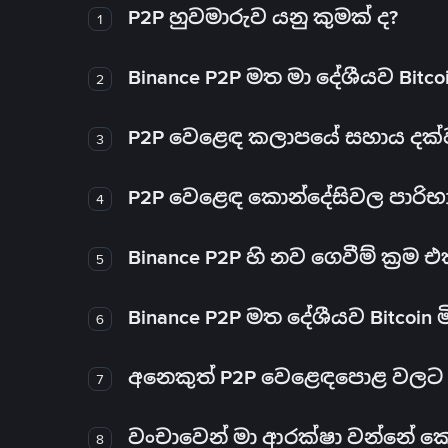
P2P හුවමාරුව යනු කුමක් ද?
1
Binance P2P මත මා දේශීයව Bitc
2
P2P වෙළෙඳ කලාපයේ සහාය දක්වන 
3
P2P වෙළෙඳ කොන්දේසිවල පාරිභ
4
Binance P2P හි නව ගෙවීම් ක්‍රම
5
Binance P2P මත දේශීයව Bitcoin 
6
අනෙකුත් P2P වෙළෙඳපොළ වලට ව
7
වංචාවෙන් මා ආරක්ෂා වන්නේ කෙස
8