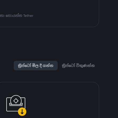
නා සොයන්න Tether
ක්‍රිප්ටෝ මිල දී ගන්න
ක්‍රිප්ටෝ විකුණන්න