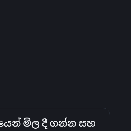
යෙන් මිල දී ගන්න සහ