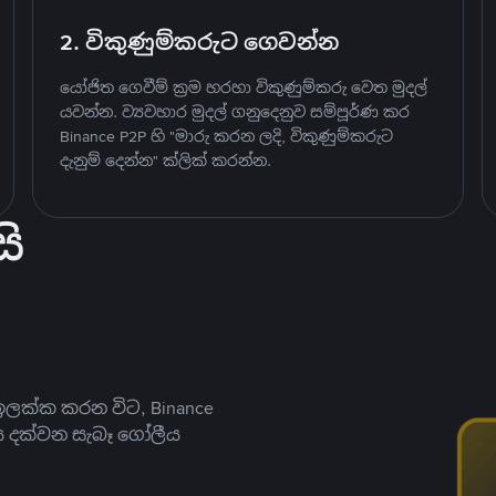
2. විකුණුම්කරුට ගෙවන්න
යෝජිත ගෙවීම් ක්‍රම හරහා විකුණුම්කරු වෙත මුදල්
යවන්න. ව්‍යවහාර මුදල් ගනුදෙනුව සම්පූර්ණ කර
Binance P2P හි "මාරු කරන ලදි, විකුණුම්කරුට
දැනුම් දෙන්න" ක්ලික් කරන්න.
ි
ලක්ක කරන විට, Binance
ය දක්වන සැබෑ ගෝලීය