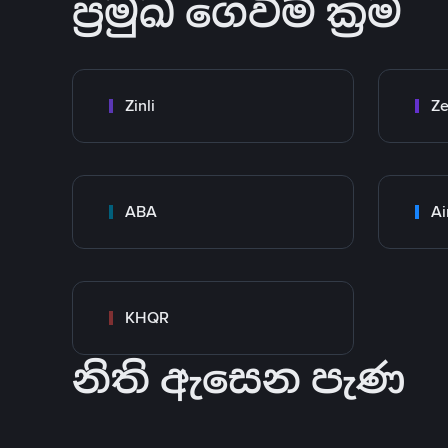
ප්‍රමුඛ ගෙවීම් ක්‍රම
Zinli
Ze
ABA
Ai
KHQR
නිති ඇසෙන පැණ