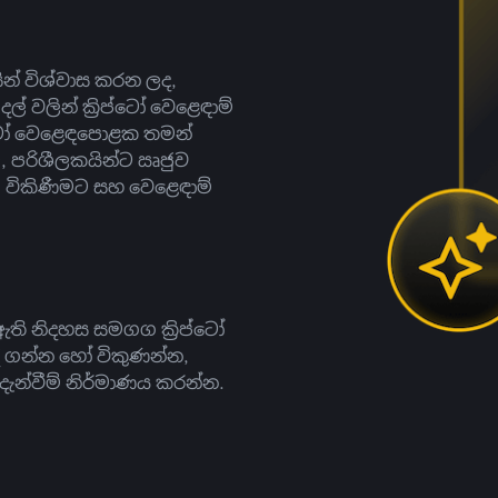
සින් විශ්වාස කරන ලද,
දල් වලින් ක්‍රිප්ටෝ වෙළෙඳාම්
ිප්ටෝ වෙළෙඳපොළක තමන්
, පරිශීලකයින්ට ඍජුව
ට, විකිණීමට සහ වෙළෙඳාම්
ති නිදහස සමගග ක්‍රිප්ටෝ
දී ගන්න හෝ විකුණන්න,
න්වීම් නිර්මාණය කරන්න.