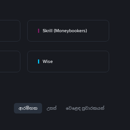
Skrill (Moneybookers)
Wise
ආරම්භක
උසස්
වෙළෙඳ ප්‍රචාරකයන්