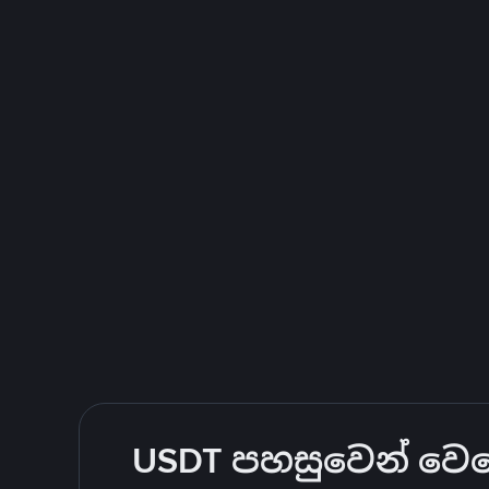
USDT පහසුවෙන් වෙළෙ