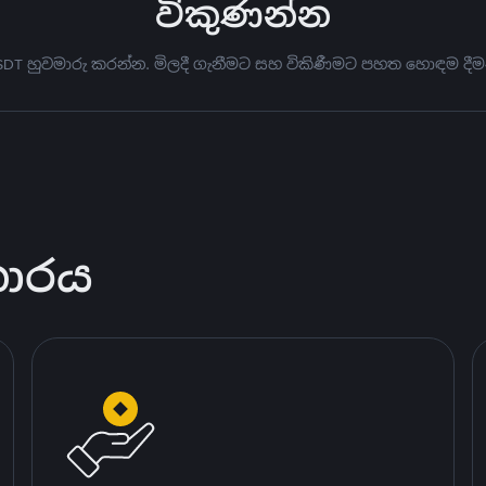
විකුණන්න
USDT හුවමාරු කරන්න. මිලදී ගැනීමට සහ විකිණීමට පහත හොඳම දීම
කාරය