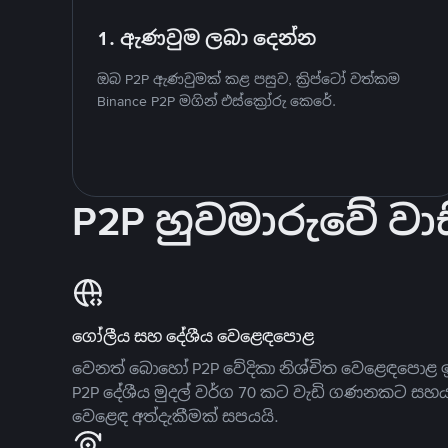
1. ඇණවුම ලබා දෙන්න
ඔබ P2P ඇණවුමක් කළ පසුව, ක්‍රිප්ටෝ වත්කම
Binance P2P මගින් එස්ක්‍රෝරු කෙරේ.
P2P හුවමාරුවේ වාස
ගෝලීය සහ දේශීය වෙළෙඳපොළ
වෙනත් බොහෝ P2P වේදිකා නිශ්චිත වෙළෙඳපොළ ඉ
P2P දේශීය මුදල් වර්ග 70 කට වැඩි ගණනකට සහ
වෙළෙඳ අත්දැකීමක් සපයයි.