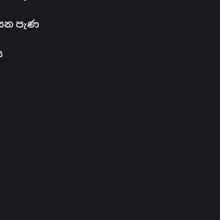
සෙන පැණ
ය