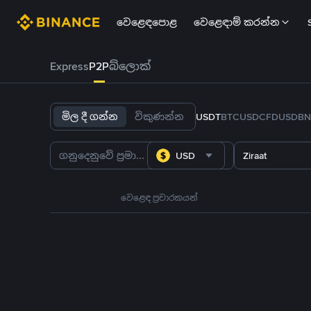
වෙළෙඳපොළ
වෙළෙඳාම් කරන්න
Express
P2P
බ්ලොක්
මිල දී ගන්න
විකුණන්න
USDT
BTC
USDC
FDUSD
BN
USD
Ziraat
වෙළෙඳ ප්‍රචාරකයන්