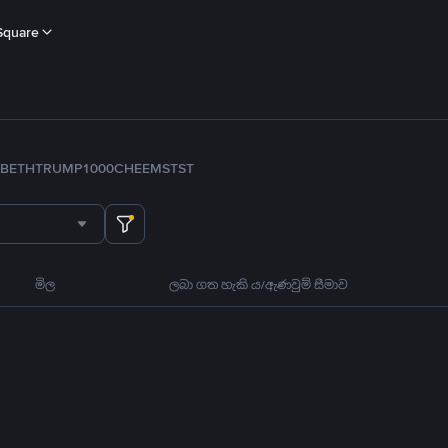
Square
B
ETH
TRUMP
1000CHEEMS
TST
මිල
ලබා ගත හැකි ය/ඇණවුම් සීමාව