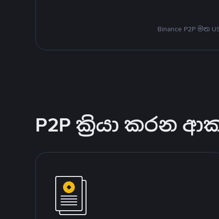
Binance P2P මත 
P2P ක්‍රියා කරන ආ