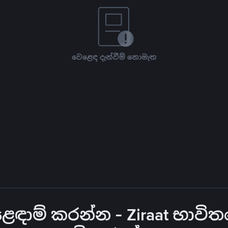
වෙළෙඳ දැන්වීම් නොමැත
ඳාම් කරන්න - Ziraat භාවිත