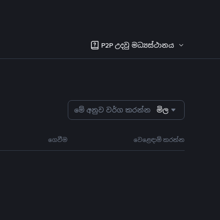
P2P උදවු මධ්‍යස්ථානය
මේ අනුව වර්ග කරන්න
මිල
ගෙවීම
වෙළෙඳාම් කරන්න