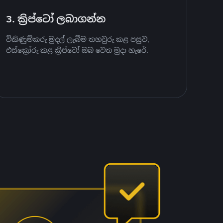
3. ක්‍රිප්ටෝ ලබාගන්න
විකිණුම්කරු මුදල් ලැබීම තහවුරු කළ පසුව,
එස්ක්‍රෝරු කළ ක්‍රිප්ටෝ ඔබ වෙත මුදා හැරේ.