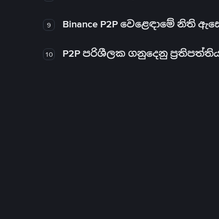
Binance P2P වෙළෙඳාමේ නිති ඇ
9
P2P පරිශීලක ගනුදෙනු ප්‍රතිපත්ති
10