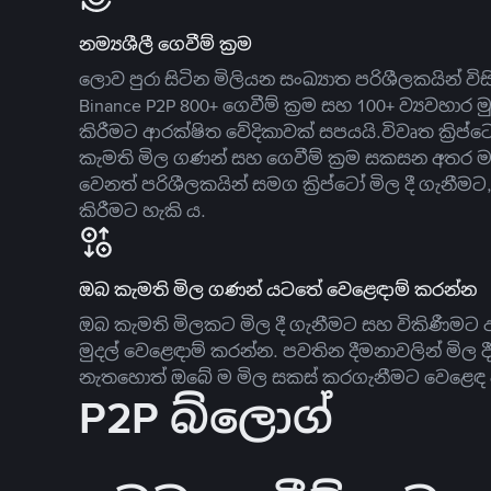
නම්‍යශීලී ගෙවීම් ක්‍රම
ලොව පුරා සිටින මිලියන සංඛ්‍යාත පරිශීලකයින් වි
Binance P2P 800+ ගෙවීම් ක්‍රම සහ 100+ ව්‍යවහාර මු
කිරීමට ආරක්ෂිත වේදිකාවක් සපයයි.විවෘත ක්‍ර
කැමති මිල ගණන් සහ ගෙවීම් ක්‍රම සකසන අතර ම
වෙනත් පරිශීලකයින් සමග ක්‍රිප්ටෝ මිල දී ගැනීම
කිරීමට හැකි ය.
ඔබ කැමති මිල ගණන් යටතේ වෙළෙඳාම් කරන්න
ඔබ කැමති මිලකට මිල දී ගැනීමට සහ විකිණීමට ඇ
මුදල් වෙළෙඳාම් කරන්න. පවතින දීමනාවලින් මිල 
නැතහොත් ඔබේ ම මිල සකස් කරගැනීමට වෙළෙඳ දැ
P2P බ්ලොග්