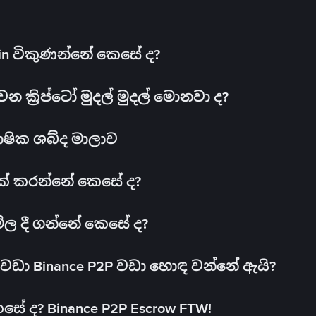
oin විකුණන්නේ කෙසේ ද?
ක්‍රිප්ටෝ මුදල් මුදල් මොනවා ද?
ාෂික ශබ්ද මාලාව
 එක් කරන්නේ කෙසේ ද?
මිල දී ගන්නේ කෙසේ ද?
ඩා Binance P2P වඩා හොඳ වන්නේ ඇයි?
ේ ද? Binance P2P Escrow FTW!