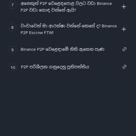
අනෙකුත් P2P වෙළෙඳපොළ වලට වඩා Binance
7
P2P වඩා හොඳ වන්නේ ඇයි?
වංචාවෙන් මා ආරක්ෂා වන්නේ කෙසේ ද? Binance
8
P2P Escrow FTW!
Binance P2P වෙළෙඳාමේ නිති ඇසෙන පැණ
9
P2P පරිශීලක ගනුදෙනු ප්‍රතිපත්තිය
10