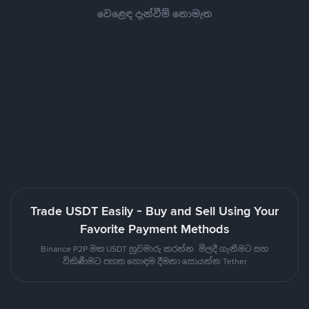
වෙළෙඳ දැන්වීම් නොමැත
Trade USDT Easily - Buy and Sell Using Your
Favorite Payment Methods
Binance P2P මත USDT හුවමාරු කරන්න. මිලදී ගැනීමට සහ
විකිණීමට පහත හොඳම දීමනා සොයන්න Tether