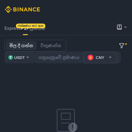
රක්ෂණය කර ඇත
Express
P2P
ප්‍රිමියම්
මිල දී ගන්න
විකුණන්න
USDT
CNY