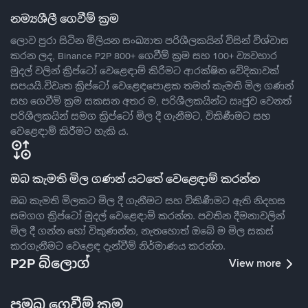
නම්‍යශීලී ගෙවීම් ක්‍රම
ලොව පුරා සිටින මිලියන සංඛ්‍යාත පරිශීලකයින් විසින් විශ්වාස
කරන ලද, Binance P2P 800+ ගෙවීම් ක්‍රම සහ 100+ ව්‍යවහාර
මුදල් වලින් ක්‍රිප්ටෝ වෙළෙඳාම් කිරීමට ආරක්ෂිත වේදිකාවක්
සපයයි.විවෘත ක්‍රිප්ටෝ වෙළෙඳපොළක තමන් කැමති මිල ගණන්
සහ ගෙවීම් ක්‍රම සකසන අතර ම, පරිශීලකයින්ට ඍජුව වෙනත්
පරිශීලකයින් සමග ක්‍රිප්ටෝ මිල දී ගැනීමට, විකිණීමට සහ
වෙළෙඳාම් කිරීමට හැකි ය.
ඔබ කැමති මිල ගණන් යටතේ වෙළෙඳාම් කරන්න
ඔබ කැමති මිලකට මිල දී ගැනීමට සහ විකිණීමට ඇති නිදහස
සමගග ක්‍රිප්ටෝ මුදල් වෙළෙඳාම් කරන්න. පවතින දීමනාවලින්
මිල දී ගන්න හෝ විකුණන්න, නැතහොත් ඔබේ ම මිල සකස්
කරගැනීමට වෙළෙඳ දැන්වීම් නිර්මාණය කරන්න.
P2P බ්ලොග්
View more
ප්‍රමුඛ ගෙවීම් ක්‍රම