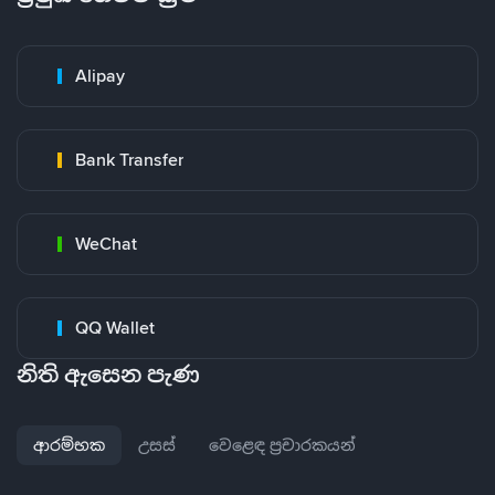
Alipay
Bank Transfer
WeChat
QQ Wallet
නිති ඇසෙන පැණ
ආරම්භක
උසස්
වෙළෙඳ ප්‍රචාරකයන්