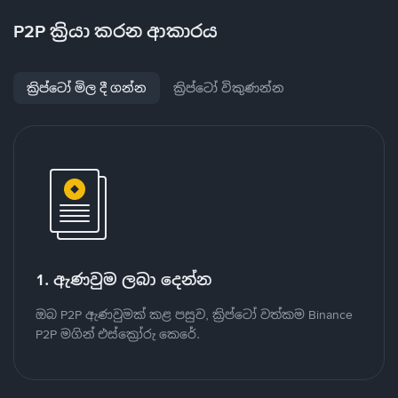
P2P ක්‍රියා කරන ආකාරය
ක්‍රිප්ටෝ මිල දී ගන්න
ක්‍රිප්ටෝ විකුණන්න
1. ඇණවුම ලබා දෙන්න
ඔබ P2P ඇණවුමක් කළ පසුව, ක්‍රිප්ටෝ වත්කම Binance
P2P මගින් එස්ක්‍රෝරු කෙරේ.