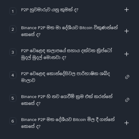
P2P හුවමාරුව යනු කුමක් ද?
1
Binance P2P මත මා දේශීයව Bitcoin විකුණන්නේ
2
කෙසේ ද?
P2P වෙළෙඳ කලාපයේ සහාය දක්වන ක්‍රිප්ටෝ
3
මුදල් මුදල් මොනවා ද?
P2P වෙළෙඳ කොන්දේසිවල පාරිභාෂික ශබ්ද
4
මාලාව
Binance P2P හි නව ගෙවීම් ක්‍රම එක් කරන්නේ
5
කෙසේ ද?
Binance P2P මත දේශීයව Bitcoin මිල දී ගන්නේ
6
කෙසේ ද?