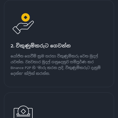
2. විකුණුම්කරුට ගෙවන්න
යෝජිත ගෙවීම් ක්‍රම හරහා විකුණුම්කරු වෙත මුදල්
යවන්න. ව්‍යවහාර මුදල් ගනුදෙනුව සම්පූර්ණ කර
Binance P2P හි "මාරු කරන ලදි, විකුණුම්කරුට දැනුම්
දෙන්න" ක්ලික් කරන්න.