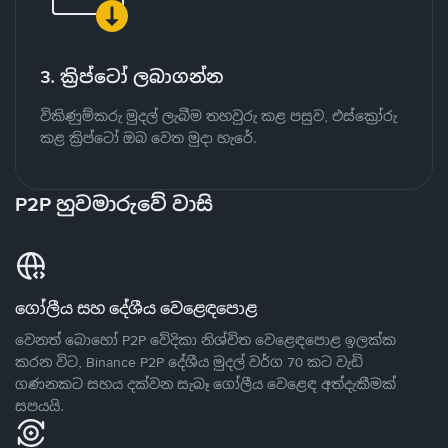
3. ක්‍රිප්ටෝ ලබාගන්න
විකිණුම්කරු මුදල් ලැබීම තහවුරු කළ පසුව, එස්ක්‍රෝරු
කළ ක්‍රිප්ටෝ ඔබ වෙත මුදා හැරේ.
P2P හුවමාරුවේ වාසි
ගෝලීය සහ දේශීය වෙළෙඳපොළ
වෙනත් බොහෝ P2P වේදිකා නිශ්චිත වෙළෙඳපොළ ඉලක්ක
කරන විට, Binance P2P දේශීය මුදල් වර්ග 70 කට වැඩි
ගණනකට සහය දක්වන සැබෑ ගෝලීය වෙළෙඳ අත්දැකීමක්
සපයයි.