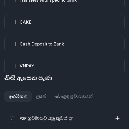
Transfers with specific bank
CAKE
Cash Deposit to Bank
VNPAY
නිති ඇසෙන පැණ
ආරම්භක
උසස්
වෙළෙඳ ප්‍රචාරකයන්
P2P හුවමාරුව යනු කුමක් ද?
1