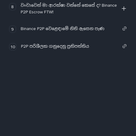
වංචාවෙන් මා ආරක්ෂා වන්නේ කෙසේ ද? Binance
8
P2P Escrow FTW!
Binance P2P වෙළෙඳාමේ නිති ඇසෙන පැණ
9
P2P පරිශීලක ගනුදෙනු ප්‍රතිපත්තිය
10