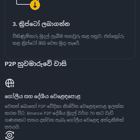
3. ක්‍රිප්ටෝ ලබාගන්න
විකිණුම්කරු මුදල් ලැබීම තහවුරු කළ පසුව, එස්ක්‍රෝරු
කළ ක්‍රිප්ටෝ ඔබ වෙත මුදා හැරේ.
P2P හුවමාරුවේ වාසි
ගෝලීය සහ දේශීය වෙළෙඳපොළ
වෙනත් බොහෝ P2P වේදිකා නිශ්චිත වෙළෙඳපොළ ඉලක්ක
කරන විට, Binance P2P දේශීය මුදල් වර්ග 70 කට වැඩි
ගණනකට සහය දක්වන සැබෑ ගෝලීය වෙළෙඳ අත්දැකීමක්
සපයයි.