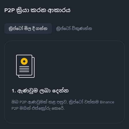
P2P ක්‍රියා කරන ආකාරය
ක්‍රිප්ටෝ මිල දී ගන්න
ක්‍රිප්ටෝ විකුණන්න
1. ඇණවුම ලබා දෙන්න
ඔබ P2P ඇණවුමක් කළ පසුව, ක්‍රිප්ටෝ වත්කම Binance
P2P මගින් එස්ක්‍රෝරු කෙරේ.