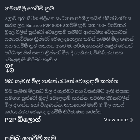
නම්‍යශීලී ගෙවීම් ක්‍රම
ලොව පුරා සිටින මිලියන සංඛ්‍යාත පරිශීලකයින් විසින් විශ්වාස
කරන ලද, Binance P2P 800+ ගෙවීම් ක්‍රම සහ 100+ ව්‍යවහාර
මුදල් වලින් ක්‍රිප්ටෝ වෙළෙඳාම් කිරීමට ආරක්ෂිත වේදිකාවක්
සපයයි.විවෘත ක්‍රිප්ටෝ වෙළෙඳපොළක තමන් කැමති මිල ගණන්
සහ ගෙවීම් ක්‍රම සකසන අතර ම, පරිශීලකයින්ට ඍජුව වෙනත්
පරිශීලකයින් සමග ක්‍රිප්ටෝ මිල දී ගැනීමට, විකිණීමට සහ
වෙළෙඳාම් කිරීමට හැකි ය.
ඔබ කැමති මිල ගණන් යටතේ වෙළෙඳාම් කරන්න
ඔබ කැමති මිලකට මිල දී ගැනීමට සහ විකිණීමට ඇති නිදහස
සමගග ක්‍රිප්ටෝ මුදල් වෙළෙඳාම් කරන්න. පවතින දීමනාවලින්
මිල දී ගන්න හෝ විකුණන්න, නැතහොත් ඔබේ ම මිල සකස්
කරගැනීමට වෙළෙඳ දැන්වීම් නිර්මාණය කරන්න.
P2P බ්ලොග්
View more
ප්‍රමුඛ ගෙවීම් ක්‍රම