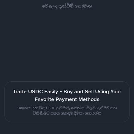
වෙළෙඳ දැන්වීම් නොමැත
Trade USDC Easily - Buy and Sell Using Your
Favorite Payment Methods
Binance P2P මත USDC හුවමාරු කරන්න. මිලදී ගැනීමට සහ
විකිණීමට පහත හොඳම දීමනා සොයන්න