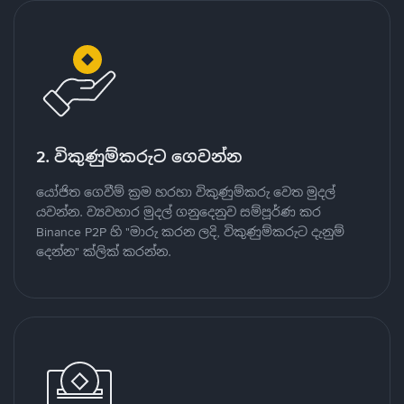
2. විකුණුම්කරුට ගෙවන්න
යෝජිත ගෙවීම් ක්‍රම හරහා විකුණුම්කරු වෙත මුදල්
යවන්න. ව්‍යවහාර මුදල් ගනුදෙනුව සම්පූර්ණ කර
Binance P2P හි "මාරු කරන ලදි, විකුණුම්කරුට දැනුම්
දෙන්න" ක්ලික් කරන්න.