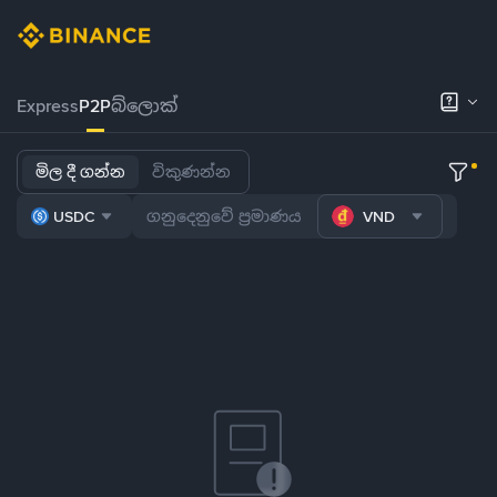
Express
P2P
බ්ලොක්
මිල දී ගන්න
විකුණන්න
USDC
VND