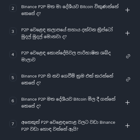
Binance P2P මත මා දේශීයව Bitcoin විකුණන්නේ
2
කෙසේ ද?
P2P වෙළෙඳ කලාපයේ සහාය දක්වන ක්‍රිප්ටෝ
3
මුදල් මුදල් මොනවා ද?
P2P වෙළෙඳ කොන්දේසිවල පාරිභාෂික ශබ්ද
4
මාලාව
Binance P2P හි නව ගෙවීම් ක්‍රම එක් කරන්නේ
5
කෙසේ ද?
Binance P2P මත දේශීයව Bitcoin මිල දී ගන්නේ
6
කෙසේ ද?
අනෙකුත් P2P වෙළෙඳපොළ වලට වඩා Binance
7
P2P වඩා හොඳ වන්නේ ඇයි?