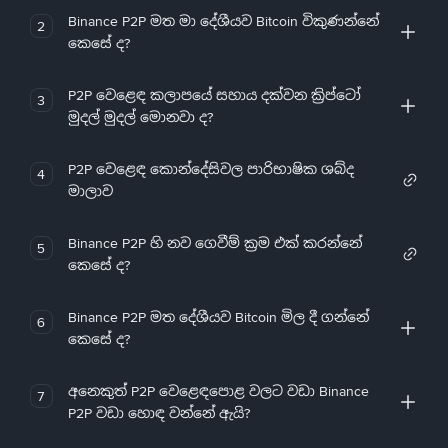
Binance P2P මත මා දේශීයව Bitcoin විකුණන්නේ
2
කෙසේ ද?
P2P වෙළෙඳ කලාපයේ සහාය දක්වන ක්‍රිප්ටෝ
3
මුදල් මුදල් මොනවා ද?
P2P වෙළෙඳ කොන්දේසිවල පාරිභාෂික ශබ්ද
4
මාලාව
Binance P2P හි නව ගෙවීම් ක්‍රම එක් කරන්නේ
5
කෙසේ ද?
Binance P2P මත දේශීයව Bitcoin මිල දී ගන්නේ
6
කෙසේ ද?
අනෙකුත් P2P වෙළෙඳපොළ වලට වඩා Binance
7
P2P වඩා හොඳ වන්නේ ඇයි?