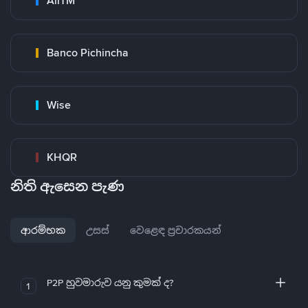
AirTM
Banco Pichincha
Wise
KHQR
නිති ඇසෙන පැණ
ආරම්භක
උසස්
වෙළෙඳ ප්‍රචාරකයන්
P2P හුවමාරුව යනු කුමක් ද?
1