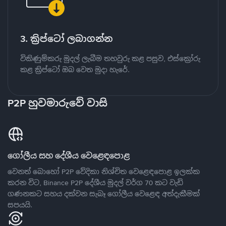
3. ක්‍රිප්ටෝ ලබාගන්න
විකිණුම්කරු මුදල් ලැබීම තහවුරු කළ පසුව, එස්ක්‍රෝරු
කළ ක්‍රිප්ටෝ ඔබ වෙත මුදා හැරේ.
P2P හුවමාරුවේ වාසි
ගෝලීය සහ දේශීය වෙළෙඳපොළ
වෙනත් බොහෝ P2P වේදිකා නිශ්චිත වෙළෙඳපොළ ඉලක්ක
කරන විට, Binance P2P දේශීය මුදල් වර්ග 70 කට වැඩි
ගණනකට සහය දක්වන සැබෑ ගෝලීය වෙළෙඳ අත්දැකීමක්
සපයයි.