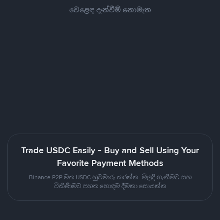
වෙළෙඳ දැන්වීම් නොමැත
Trade USDC Easily - Buy and Sell Using Your
Favorite Payment Methods
Binance P2P මත USDC හුවමාරු කරන්න. මිලදී ගැනීමට සහ
විකිණීමට පහත හොඳම දීමනා සොයන්න