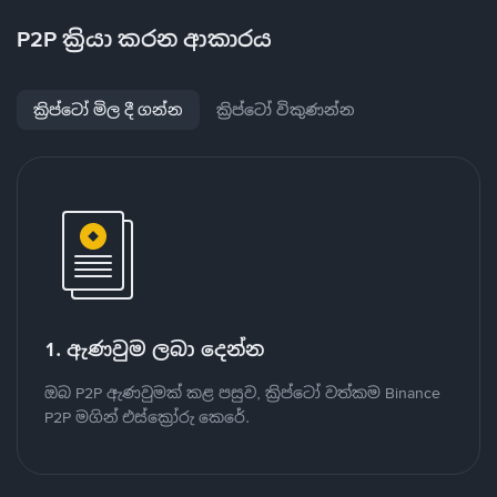
P2P ක්‍රියා කරන ආකාරය
ක්‍රිප්ටෝ මිල දී ගන්න
ක්‍රිප්ටෝ විකුණන්න
1. ඇණවුම ලබා දෙන්න
ඔබ P2P ඇණවුමක් කළ පසුව, ක්‍රිප්ටෝ වත්කම Binance
P2P මගින් එස්ක්‍රෝරු කෙරේ.