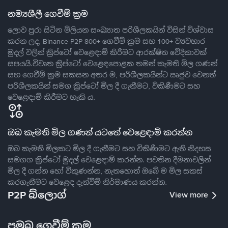
නම්‍යශීලී ගෙවීම් ක්‍රම
ලොව පුරා සිටින මිලියන සංඛ්‍යාත පරිශීලකයින් විසින් විශ්වාස
කරන ලද, Binance P2P 800+ ගෙවීම් ක්‍රම සහ 100+ ව්‍යවහාර
මුදල් වලින් ක්‍රිප්ටෝ වෙළෙඳාම් කිරීමට ආරක්ෂිත වේදිකාවක්
සපයයි.විවෘත ක්‍රිප්ටෝ වෙළෙඳපොළක තමන් කැමති මිල ගණන්
සහ ගෙවීම් ක්‍රම සකසන අතර ම, පරිශීලකයින්ට ඍජුව වෙනත්
පරිශීලකයින් සමග ක්‍රිප්ටෝ මිල දී ගැනීමට, විකිණීමට සහ
වෙළෙඳාම් කිරීමට හැකි ය.
ඔබ කැමති මිල ගණන් යටතේ වෙළෙඳාම් කරන්න
ඔබ කැමති මිලකට මිල දී ගැනීමට සහ විකිණීමට ඇති නිදහස
සමගග ක්‍රිප්ටෝ මුදල් වෙළෙඳාම් කරන්න. පවතින දීමනාවලින්
මිල දී ගන්න හෝ විකුණන්න, නැතහොත් ඔබේ ම මිල සකස්
කරගැනීමට වෙළෙඳ දැන්වීම් නිර්මාණය කරන්න.
P2P බ්ලොග්
View more
ප්‍රමුඛ ගෙවීම් ක්‍රම