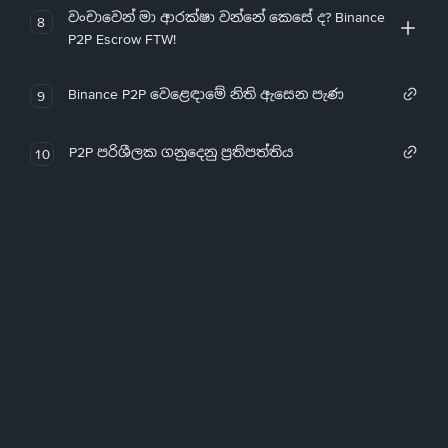
වංචාවෙන් මා ආරක්ෂා වන්නේ කෙසේ ද? Binance
8
P2P Escrow FTW!
Binance P2P වෙළෙඳාමේ නිති ඇසෙන පැණ
9
P2P පරිශීලක ගනුදෙනු ප්‍රතිපත්තිය
10