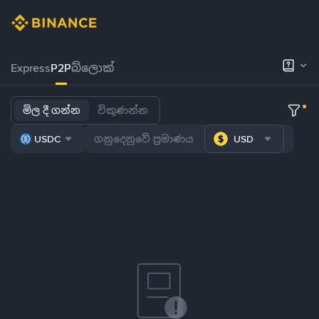
Express
P2P
බ්ලොක්
මිල දී ගන්න
විකුණන්න
USDC
USD