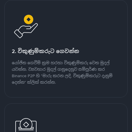
2. විකුණුම්කරුට ගෙවන්න
යෝජිත ගෙවීම් ක්‍රම හරහා විකුණුම්කරු වෙත මුදල්
යවන්න. ව්‍යවහාර මුදල් ගනුදෙනුව සම්පූර්ණ කර
Binance P2P හි "මාරු කරන ලදි, විකුණුම්කරුට දැනුම්
දෙන්න" ක්ලික් කරන්න.