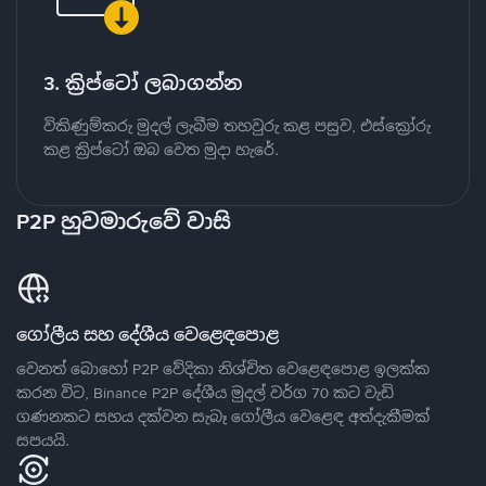
3. ක්‍රිප්ටෝ ලබාගන්න
විකිණුම්කරු මුදල් ලැබීම තහවුරු කළ පසුව, එස්ක්‍රෝරු
කළ ක්‍රිප්ටෝ ඔබ වෙත මුදා හැරේ.
P2P හුවමාරුවේ වාසි
ගෝලීය සහ දේශීය වෙළෙඳපොළ
වෙනත් බොහෝ P2P වේදිකා නිශ්චිත වෙළෙඳපොළ ඉලක්ක
කරන විට, Binance P2P දේශීය මුදල් වර්ග 70 කට වැඩි
ගණනකට සහය දක්වන සැබෑ ගෝලීය වෙළෙඳ අත්දැකීමක්
සපයයි.