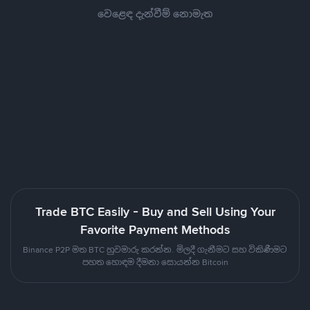
වෙළෙඳ දැන්වීම් නොමැත
Trade BTC Easily - Buy and Sell Using Your
Favorite Payment Methods
Binance P2P මත BTC හුවමාරු කරන්න. මිලදී ගැනීමට සහ විකිණීමට
පහත හොඳම දීමනා සොයන්න Bitcoin