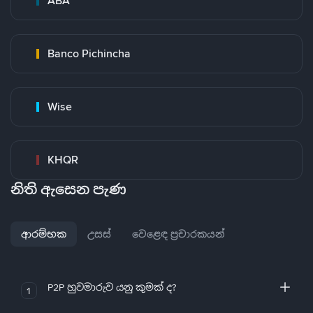
ABA
Banco Pichincha
Wise
KHQR
නිති ඇසෙන පැණ
ආරම්භක
උසස්
වෙළෙඳ ප්‍රචාරකයන්
P2P හුවමාරුව යනු කුමක් ද?
1