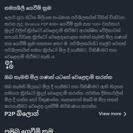
නම්‍යශීලී ගෙවීම් ක්‍රම
ලොව පුරා සිටින මිලියන සංඛ්‍යාත පරිශීලකයින් විසින් විශ්වාස
කරන ලද, Binance P2P 800+ ගෙවීම් ක්‍රම සහ 100+ ව්‍යවහාර
මුදල් වලින් ක්‍රිප්ටෝ වෙළෙඳාම් කිරීමට ආරක්ෂිත වේදිකාවක්
සපයයි.විවෘත ක්‍රිප්ටෝ වෙළෙඳපොළක තමන් කැමති මිල ගණන්
සහ ගෙවීම් ක්‍රම සකසන අතර ම, පරිශීලකයින්ට ඍජුව වෙනත්
පරිශීලකයින් සමග ක්‍රිප්ටෝ මිල දී ගැනීමට, විකිණීමට සහ
වෙළෙඳාම් කිරීමට හැකි ය.
ඔබ කැමති මිල ගණන් යටතේ වෙළෙඳාම් කරන්න
ඔබ කැමති මිලකට මිල දී ගැනීමට සහ විකිණීමට ඇති නිදහස
සමගග ක්‍රිප්ටෝ මුදල් වෙළෙඳාම් කරන්න. පවතින දීමනාවලින්
මිල දී ගන්න හෝ විකුණන්න, නැතහොත් ඔබේ ම මිල සකස්
කරගැනීමට වෙළෙඳ දැන්වීම් නිර්මාණය කරන්න.
P2P බ්ලොග්
View more
ප්‍රමුඛ ගෙවීම් ක්‍රම