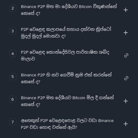
Binance P2P මත මා දේශීයව Bitcoin විකුණන්නේ
2
කෙසේ ද?
P2P වෙළෙඳ කලාපයේ සහාය දක්වන ක්‍රිප්ටෝ
3
මුදල් මුදල් මොනවා ද?
P2P වෙළෙඳ කොන්දේසිවල පාරිභාෂික ශබ්ද
4
මාලාව
Binance P2P හි නව ගෙවීම් ක්‍රම එක් කරන්නේ
5
කෙසේ ද?
Binance P2P මත දේශීයව Bitcoin මිල දී ගන්නේ
6
කෙසේ ද?
අනෙකුත් P2P වෙළෙඳපොළ වලට වඩා Binance
7
P2P වඩා හොඳ වන්නේ ඇයි?