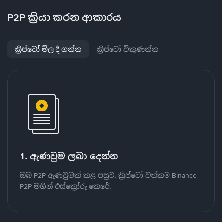
P2P ක්‍රියා කරන ආකාරය
ක්‍රිප්ටෝ මිල දී ගන්න
ක්‍රිප්ටෝ විකුණන්න
1. ඇණවුම ලබා දෙන්න
ඔබ P2P ඇණවුමක් කළ පසුව, ක්‍රිප්ටෝ වත්කම Binance
P2P මගින් එස්ක්‍රෝරු කෙරේ.