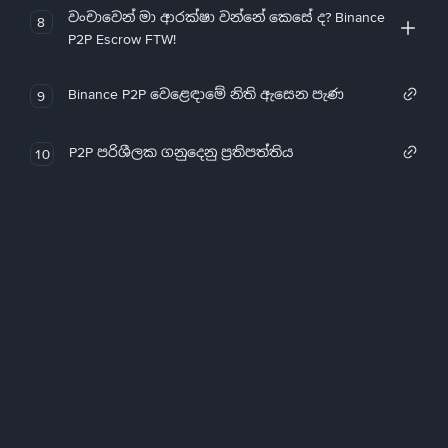
වංචාවෙන් මා ආරක්ෂා වන්නේ කෙසේ ද? Binance
8
P2P Escrow FTW!
Binance P2P වෙළෙඳාමේ නිති ඇසෙන පැණ
9
P2P පරිශීලක ගනුදෙනු ප්‍රතිපත්තිය
10