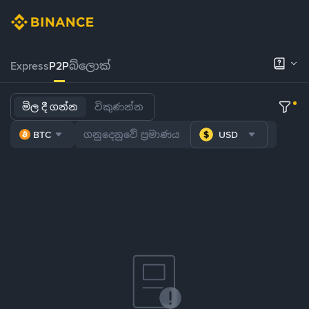
Express
P2P
බ්ලොක්
මිල දී ගන්න
විකුණන්න
BTC
USD