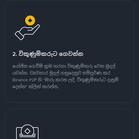
2. විකුණුම්කරුට ගෙවන්න
යෝජිත ගෙවීම් ක්‍රම හරහා විකුණුම්කරු වෙත මුදල්
යවන්න. ව්‍යවහාර මුදල් ගනුදෙනුව සම්පූර්ණ කර
Binance P2P හි "මාරු කරන ලදි, විකුණුම්කරුට දැනුම්
දෙන්න" ක්ලික් කරන්න.