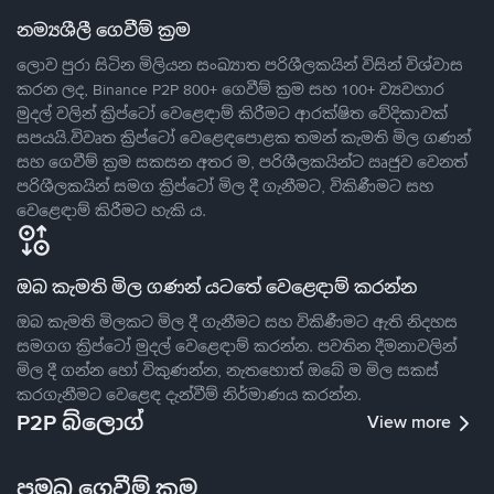
නම්‍යශීලී ගෙවීම් ක්‍රම
ලොව පුරා සිටින මිලියන සංඛ්‍යාත පරිශීලකයින් විසින් විශ්වාස
කරන ලද, Binance P2P 800+ ගෙවීම් ක්‍රම සහ 100+ ව්‍යවහාර
මුදල් වලින් ක්‍රිප්ටෝ වෙළෙඳාම් කිරීමට ආරක්ෂිත වේදිකාවක්
සපයයි.විවෘත ක්‍රිප්ටෝ වෙළෙඳපොළක තමන් කැමති මිල ගණන්
සහ ගෙවීම් ක්‍රම සකසන අතර ම, පරිශීලකයින්ට ඍජුව වෙනත්
පරිශීලකයින් සමග ක්‍රිප්ටෝ මිල දී ගැනීමට, විකිණීමට සහ
වෙළෙඳාම් කිරීමට හැකි ය.
ඔබ කැමති මිල ගණන් යටතේ වෙළෙඳාම් කරන්න
ඔබ කැමති මිලකට මිල දී ගැනීමට සහ විකිණීමට ඇති නිදහස
සමගග ක්‍රිප්ටෝ මුදල් වෙළෙඳාම් කරන්න. පවතින දීමනාවලින්
මිල දී ගන්න හෝ විකුණන්න, නැතහොත් ඔබේ ම මිල සකස්
කරගැනීමට වෙළෙඳ දැන්වීම් නිර්මාණය කරන්න.
P2P බ්ලොග්
View more
ප්‍රමුඛ ගෙවීම් ක්‍රම