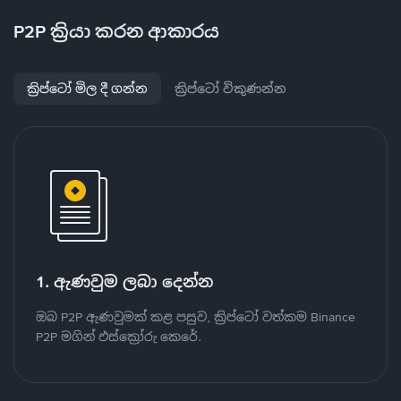
P2P ක්‍රියා කරන ආකාරය
ක්‍රිප්ටෝ මිල දී ගන්න
ක්‍රිප්ටෝ විකුණන්න
1. ඇණවුම ලබා දෙන්න
ඔබ P2P ඇණවුමක් කළ පසුව, ක්‍රිප්ටෝ වත්කම Binance
P2P මගින් එස්ක්‍රෝරු කෙරේ.