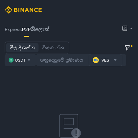
Express
P2P
බ්ලොක්
මිල දී ගන්න
විකුණන්න
USDT
VES