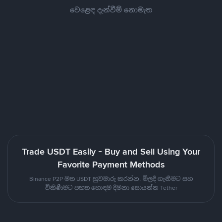
වෙළෙඳ දැන්වීම් නොමැත
Trade USDT Easily - Buy and Sell Using Your
Favorite Payment Methods
Binance P2P මත USDT හුවමාරු කරන්න. මිලදී ගැනීමට සහ
විකිණීමට පහත හොඳම දීමනා සොයන්න Tether