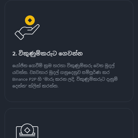
2. විකුණුම්කරුට ගෙවන්න
යෝජිත ගෙවීම් ක්‍රම හරහා විකුණුම්කරු වෙත මුදල්
යවන්න. ව්‍යවහාර මුදල් ගනුදෙනුව සම්පූර්ණ කර
Binance P2P හි "මාරු කරන ලදි, විකුණුම්කරුට දැනුම්
දෙන්න" ක්ලික් කරන්න.