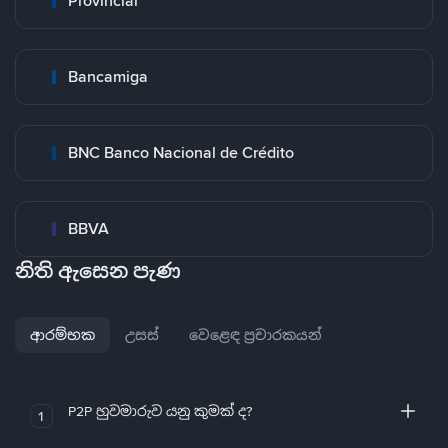
Provincial
Bancamiga
BNC Banco Nacional de Crédito
BBVA
නිති ඇසෙන පැණ
ආරම්භක
උසස්
වෙළෙඳ ප්‍රචාරකයන්
P2P හුවමාරුව යනු කුමක් ද?
1