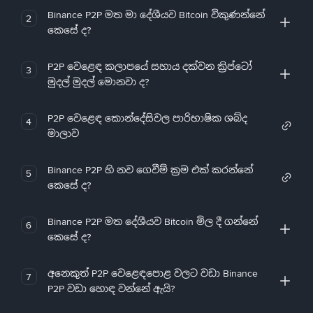
Binance P2P මත මා දේශීයව Bitcoin විකුණන්නේ
2
කෙසේ ද?
P2P වෙළෙඳ කලාපයේ සහාය දක්වන ක්‍රිප්ටෝ
3
මුදල් මුදල් මොනවා ද?
P2P වෙළෙඳ කොන්දේසිවල පාරිභාෂික ශබ්ද
4
මාලාව
Binance P2P හි නව ගෙවීම් ක්‍රම එක් කරන්නේ
5
කෙසේ ද?
Binance P2P මත දේශීයව Bitcoin මිල දී ගන්නේ
6
කෙසේ ද?
අනෙකුත් P2P වෙළෙඳපොළ වලට වඩා Binance
7
P2P වඩා හොඳ වන්නේ ඇයි?