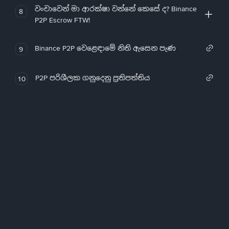
වංචාවෙන් මා ආරක්ෂා වන්නේ කෙසේ ද? Binance
8
P2P Escrow FTW!
Binance P2P වෙළෙඳාමේ නිති ඇසෙන පැණ
9
P2P පරිශීලක ගනුදෙනු ප්‍රතිපත්තිය
10