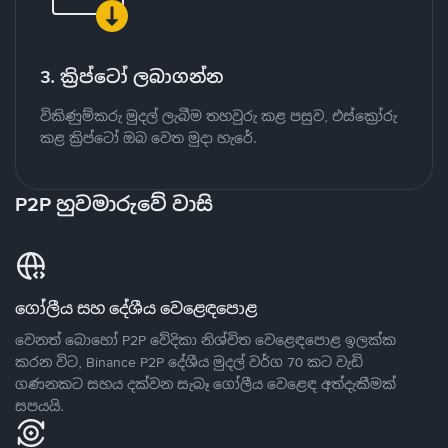
3. ක්‍රිප්ටෝ ලබාගන්න
විකිණුම්කරු මුදල් ලැබීම තහවුරු කළ පසුව, එස්ක්‍රෝරු
කළ ක්‍රිප්ටෝ ඔබ වෙත මුදා හැරේ.
P2P හුවමාරුවේ වාසි
ගෝලීය සහ දේශීය වෙළෙඳපොළ
වෙනත් බොහෝ P2P වේදිකා නිශ්චිත වෙළෙඳපොළ ඉලක්ක
කරන විට, Binance P2P දේශීය මුදල් වර්ග 70 කට වැඩි
ගණනකට සහය දක්වන සැබෑ ගෝලීය වෙළෙඳ අත්දැකීමක්
සපයයි.