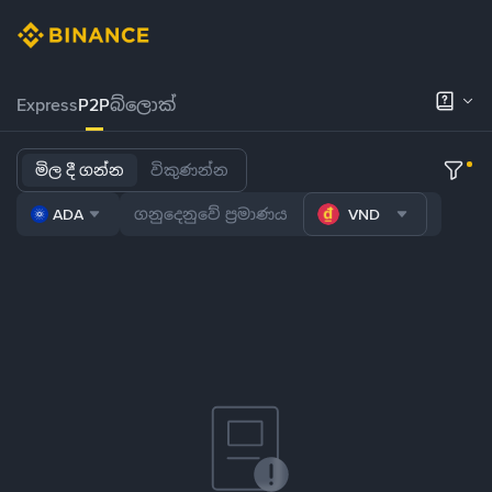
Express
P2P
බ්ලොක්
මිල දී ගන්න
විකුණන්න
ADA
VND