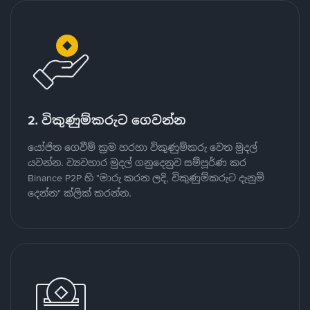
2. විකුණුම්කරුට ගෙවන්න
යෝජිත ගෙවීම් ක්‍රම හරහා විකුණුම්කරු වෙත මුදල්
යවන්න. ව්‍යවහාර මුදල් ගනුදෙනුව සම්පූර්ණ කර
Binance P2P හි "මාරු කරන ලදි, විකුණුම්කරුට දැනුම්
දෙන්න" ක්ලික් කරන්න.