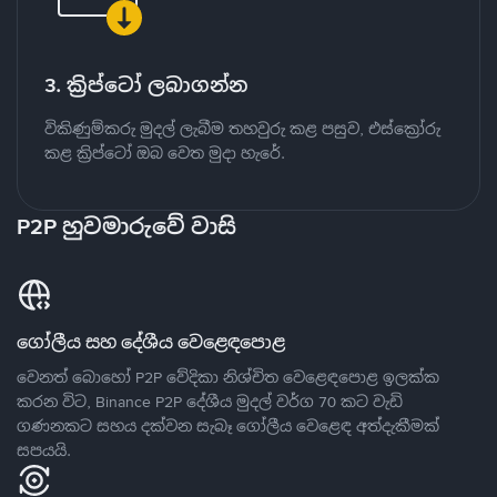
3. ක්‍රිප්ටෝ ලබාගන්න
විකිණුම්කරු මුදල් ලැබීම තහවුරු කළ පසුව, එස්ක්‍රෝරු
කළ ක්‍රිප්ටෝ ඔබ වෙත මුදා හැරේ.
P2P හුවමාරුවේ වාසි
ගෝලීය සහ දේශීය වෙළෙඳපොළ
වෙනත් බොහෝ P2P වේදිකා නිශ්චිත වෙළෙඳපොළ ඉලක්ක
කරන විට, Binance P2P දේශීය මුදල් වර්ග 70 කට වැඩි
ගණනකට සහය දක්වන සැබෑ ගෝලීය වෙළෙඳ අත්දැකීමක්
සපයයි.