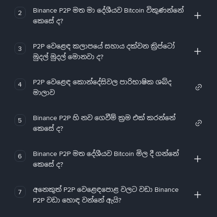
Binance P2P මත මා දේශීයව Bitcoin විකුණන්නේ
2
කෙසේ ද?
P2P වෙළෙඳ කලාපයේ සහාය දක්වන ක්‍රිප්ටෝ
3
මුදල් මුදල් මොනවා ද?
P2P වෙළෙඳ කොන්දේසිවල පාරිභාෂික ශබ්ද
4
මාලාව
Binance P2P හි නව ගෙවීම් ක්‍රම එක් කරන්නේ
5
කෙසේ ද?
Binance P2P මත දේශීයව Bitcoin මිල දී ගන්නේ
6
කෙසේ ද?
අනෙකුත් P2P වෙළෙඳපොළ වලට වඩා Binance
7
P2P වඩා හොඳ වන්නේ ඇයි?