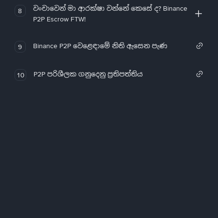
වංචාවෙන් මා ආරක්ෂා වන්නේ කෙසේ ද? Binance
8
P2P Escrow FTW!
Binance P2P වෙළෙඳාමේ නිති ඇසෙන පැණ
9
P2P පරිශීලක ගනුදෙනු ප්‍රතිපත්තිය
10