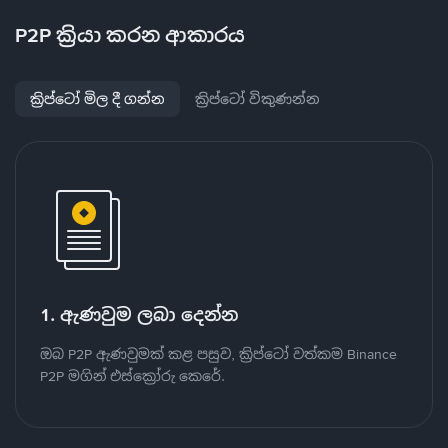
P2P ක්‍රියා කරන ආකාරය
ක්‍රිප්ටෝ මිල දී ගන්න
ක්‍රිප්ටෝ විකුණන්න
1. ඇණවුම ලබා දෙන්න
ඔබ P2P ඇණවුමක් කළ පසුව, ක්‍රිප්ටෝ වත්කම Binance
P2P මගින් එස්ක්‍රෝරු කෙරේ.