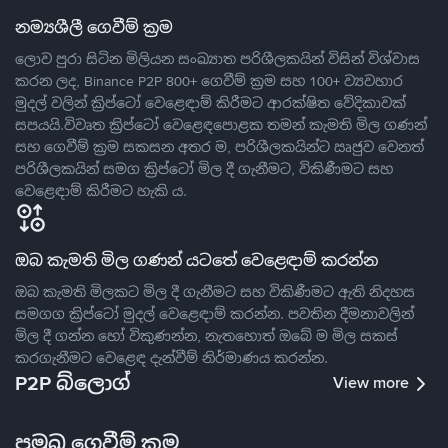
නම්‍යශීලී ගෙවීම් ක්‍රම
ලොව පුරා සිටින මිලියන සංඛ්‍යාත පරිශීලකයින් විසින් විශ්වාස
කරන ලද, Binance P2P 800+ ගෙවීම් ක්‍රම සහ 100+ ව්‍යවහාර
මුදල් වලින් ක්‍රිප්ටෝ වෙළෙඳාම් කිරීමට ආරක්ෂිත වේදිකාවක්
සපයයි.විවෘත ක්‍රිප්ටෝ වෙළෙඳපොළක තමන් කැමති මිල ගණන්
සහ ගෙවීම් ක්‍රම සකසන අතර ම, පරිශීලකයින්ට ඍජුව වෙනත්
පරිශීලකයින් සමග ක්‍රිප්ටෝ මිල දී ගැනීමට, විකිණීමට සහ
වෙළෙඳාම් කිරීමට හැකි ය.
ඔබ කැමති මිල ගණන් යටතේ වෙළෙඳාම් කරන්න
ඔබ කැමති මිලකට මිල දී ගැනීමට සහ විකිණීමට ඇති නිදහස
සමගග ක්‍රිප්ටෝ මුදල් වෙළෙඳාම් කරන්න. පවතින දීමනාවලින්
මිල දී ගන්න හෝ විකුණන්න, නැතහොත් ඔබේ ම මිල සකස්
කරගැනීමට වෙළෙඳ දැන්වීම් නිර්මාණය කරන්න.
P2P බ්ලොග්
View more
ප්‍රමුඛ ගෙවීම් ක්‍රම