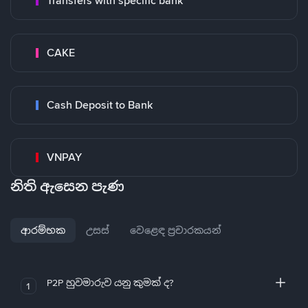
Transfers with specific bank
CAKE
Cash Deposit to Bank
VNPAY
නිති ඇසෙන පැණ
ආරම්භක
උසස්
වෙළෙඳ ප්‍රචාරකයන්
P2P හුවමාරුව යනු කුමක් ද?
1