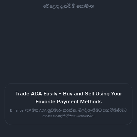
වෙළෙඳ දැන්වීම් නොමැත
Trade ADA Easily - Buy and Sell Using Your
Favorite Payment Methods
Binance P2P මත ADA හුවමාරු කරන්න. මිලදී ගැනීමට සහ විකිණීමට
පහත හොඳම දීමනා සොයන්න