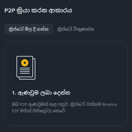
P2P ක්‍රියා කරන ආකාරය
ක්‍රිප්ටෝ මිල දී ගන්න
ක්‍රිප්ටෝ විකුණන්න
1. ඇණවුම ලබා දෙන්න
ඔබ P2P ඇණවුමක් කළ පසුව, ක්‍රිප්ටෝ වත්කම Binance
P2P මගින් එස්ක්‍රෝරු කෙරේ.