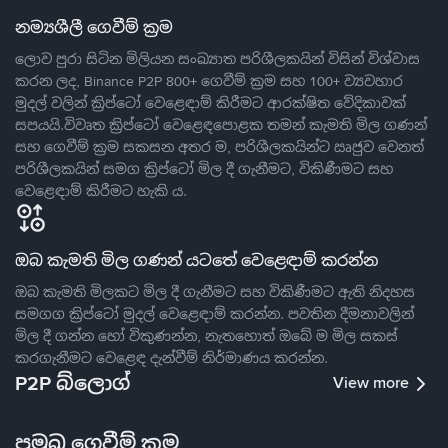
නම්‍යශීලී ගෙවීම් ක්‍රම
ලොව පුරා සිටින මිලියන සංඛ්‍යාත පරිශීලකයින් විසින් විශ්වාස
කරන ලද, Binance P2P 800+ ගෙවීම් ක්‍රම සහ 100+ ව්‍යවහාර
මුදල් වලින් ක්‍රිප්ටෝ වෙළෙඳාම් කිරීමට ආරක්ෂිත වේදිකාවක්
සපයයි.විවෘත ක්‍රිප්ටෝ වෙළෙඳපොළක තමන් කැමති මිල ගණන්
සහ ගෙවීම් ක්‍රම සකසන අතර ම, පරිශීලකයින්ට ඍජුව වෙනත්
පරිශීලකයින් සමග ක්‍රිප්ටෝ මිල දී ගැනීමට, විකිණීමට සහ
වෙළෙඳාම් කිරීමට හැකි ය.
ඔබ කැමති මිල ගණන් යටතේ වෙළෙඳාම් කරන්න
ඔබ කැමති මිලකට මිල දී ගැනීමට සහ විකිණීමට ඇති නිදහස
සමගග ක්‍රිප්ටෝ මුදල් වෙළෙඳාම් කරන්න. පවතින දීමනාවලින්
මිල දී ගන්න හෝ විකුණන්න, නැතහොත් ඔබේ ම මිල සකස්
කරගැනීමට වෙළෙඳ දැන්වීම් නිර්මාණය කරන්න.
P2P බ්ලොග්
View more
ප්‍රමුඛ ගෙවීම් ක්‍රම