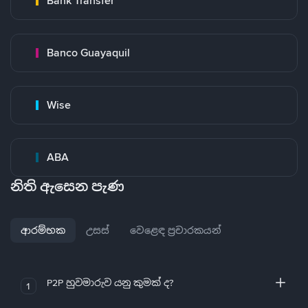
Bank Transfer
Banco Guayaquil
Wise
ABA
නිති ඇසෙන පැණ
ආරම්භක
උසස්
වෙළෙඳ ප්‍රචාරකයන්
P2P හුවමාරුව යනු කුමක් ද?
1