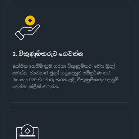
2. විකුණුම්කරුට ගෙවන්න
යෝජිත ගෙවීම් ක්‍රම හරහා විකුණුම්කරු වෙත මුදල්
යවන්න. ව්‍යවහාර මුදල් ගනුදෙනුව සම්පූර්ණ කර
Binance P2P හි "මාරු කරන ලදි, විකුණුම්කරුට දැනුම්
දෙන්න" ක්ලික් කරන්න.