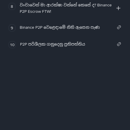
වංචාවෙන් මා ආරක්ෂා වන්නේ කෙසේ ද? Binance
8
P2P Escrow FTW!
Binance P2P වෙළෙඳාමේ නිති ඇසෙන පැණ
9
P2P පරිශීලක ගනුදෙනු ප්‍රතිපත්තිය
10