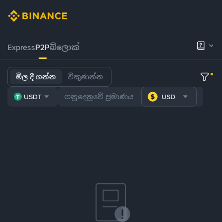
Express
P2P
බ්ලොක්
මිල දී ගන්න
විකුණන්න
USDT
USD