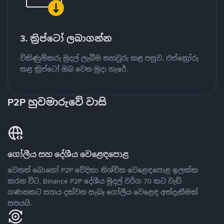
3. ක්‍රිප්ටෝ ලබාගන්න
විකිණුම්කරු මුදල් ලැබීම තහවුරු කළ පසුව, එස්ක්‍රෝරු
කළ ක්‍රිප්ටෝ ඔබ වෙත මුදා හැරේ.
P2P හුවමාරුවේ වාසි
ගෝලීය සහ දේශීය වෙළෙඳපොළ
වෙනත් බොහෝ P2P වේදිකා නිශ්චිත වෙළෙඳපොළ ඉලක්ක
කරන විට, Binance P2P දේශීය මුදල් වර්ග 70 කට වැඩි
ගණනකට සහය දක්වන සැබෑ ගෝලීය වෙළෙඳ අත්දැකීමක්
සපයයි.