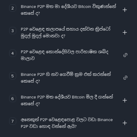
Binance P2P මත මා දේශීයව Bitcoin විකුණන්නේ
2
කෙසේ ද?
P2P වෙළෙඳ කලාපයේ සහාය දක්වන ක්‍රිප්ටෝ
3
මුදල් මුදල් මොනවා ද?
P2P වෙළෙඳ කොන්දේසිවල පාරිභාෂික ශබ්ද
4
මාලාව
Binance P2P හි නව ගෙවීම් ක්‍රම එක් කරන්නේ
5
කෙසේ ද?
Binance P2P මත දේශීයව Bitcoin මිල දී ගන්නේ
6
කෙසේ ද?
අනෙකුත් P2P වෙළෙඳපොළ වලට වඩා Binance
7
P2P වඩා හොඳ වන්නේ ඇයි?