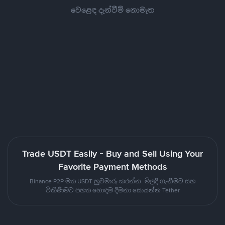
වෙළෙඳ දැන්වීම් නොමැත
Trade USDT Easily - Buy and Sell Using Your
Favorite Payment Methods
Binance P2P මත USDT හුවමාරු කරන්න. මිලදී ගැනීමට සහ
විකිණීමට පහත හොඳම දීමනා සොයන්න Tether