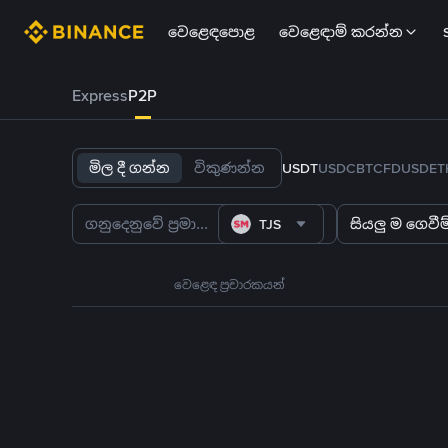
වෙළෙඳපොළ
වෙළෙඳාම් කරන්න
Express
P2P
මිල දී ගන්න
විකුණන්න
USDT
USDC
BTC
FDUSD
ET
TJS
සියලු ම ගෙවීම්
වෙළෙඳ ප්‍රචාරකයන්