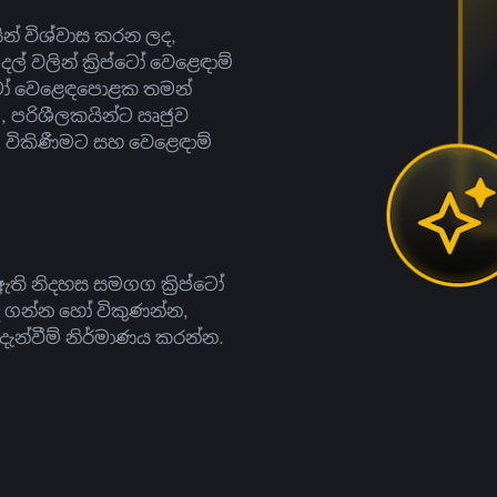
සින් විශ්වාස කරන ලද,
දල් වලින් ක්‍රිප්ටෝ වෙළෙඳාම්
ිප්ටෝ වෙළෙඳපොළක තමන්
, පරිශීලකයින්ට ඍජුව
ට, විකිණීමට සහ වෙළෙඳාම්
ති නිදහස සමගග ක්‍රිප්ටෝ
දී ගන්න හෝ විකුණන්න,
න්වීම් නිර්මාණය කරන්න.