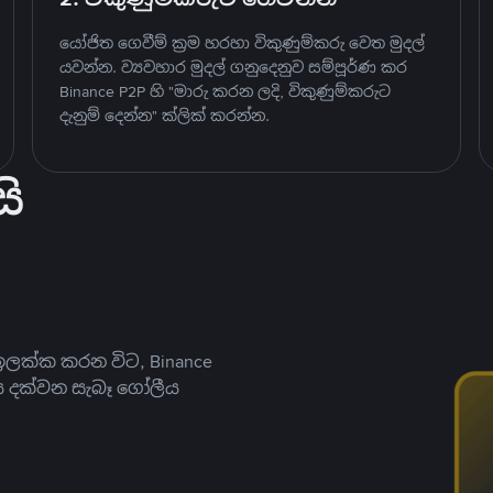
යෝජිත ගෙවීම් ක්‍රම හරහා විකුණුම්කරු වෙත මුදල්
යවන්න. ව්‍යවහාර මුදල් ගනුදෙනුව සම්පූර්ණ කර
Binance P2P හි "මාරු කරන ලදි, විකුණුම්කරුට
දැනුම් දෙන්න" ක්ලික් කරන්න.
ි
ලක්ක කරන විට, Binance
ය දක්වන සැබෑ ගෝලීය