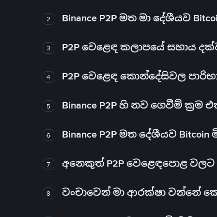
Binance P2P මත මා දේශීයව Bitc
2
P2P වෙළෙඳ කලාපයේ සහාය දක්වන 
3
P2P වෙළෙඳ කොන්දේසිවල පාරිභ
4
Binance P2P හි නව ගෙවීම් ක්‍රම
5
Binance P2P මත දේශීයව Bitcoin 
6
අනෙකුත් P2P වෙළෙඳපොළ වලට ව
7
වංචාවෙන් මා ආරක්ෂා වන්නේ කෙස
8