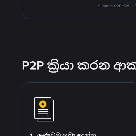
Binance P2P මත 
P2P ක්‍රියා කරන ආ
1. ඇණවුම ලබා දෙන්න