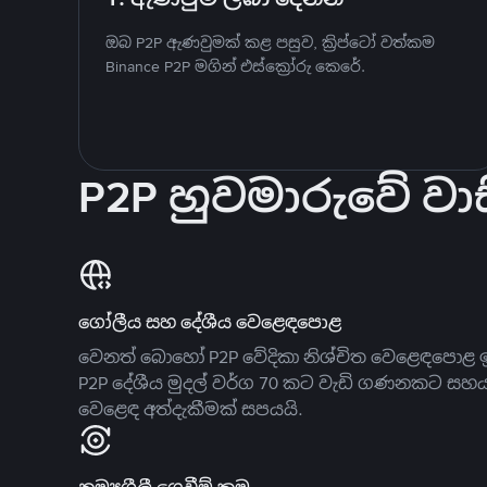
ඔබ P2P ඇණවුමක් කළ පසුව, ක්‍රිප්ටෝ වත්කම
Binance P2P මගින් එස්ක්‍රෝරු කෙරේ.
P2P හුවමාරුවේ වාස
ගෝලීය සහ දේශීය වෙළෙඳපොළ
වෙනත් බොහෝ P2P වේදිකා නිශ්චිත වෙළෙඳපොළ ඉ
P2P දේශීය මුදල් වර්ග 70 කට වැඩි ගණනකට සහ
වෙළෙඳ අත්දැකීමක් සපයයි.