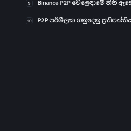
Binance P2P වෙළෙඳාමේ නිති ඇ
9
P2P පරිශීලක ගනුදෙනු ප්‍රතිපත්ති
10