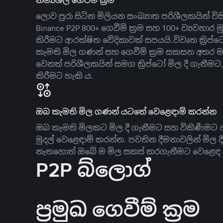
නම්‍යශීලී ගෙවීම් ක්‍රම
ලොව පුරා සිටින මිලියන සංඛ්‍යාත පරිශීලකයින් වි
Binance P2P 800+ ගෙවීම් ක්‍රම සහ 100+ ව්‍යවහාර මු
කිරීමට ආරක්ෂිත වේදිකාවක් සපයයි.විවෘත ක්‍ර
කැමති මිල ගණන් සහ ගෙවීම් ක්‍රම සකසන අතර ම
වෙනත් පරිශීලකයින් සමග ක්‍රිප්ටෝ මිල දී ගැනීම
කිරීමට හැකි ය.
ඔබ කැමති මිල ගණන් යටතේ වෙළෙඳාම් කරන්න
ඔබ කැමති මිලකට මිල දී ගැනීමට සහ විකිණීමට ඇ
මුදල් වෙළෙඳාම් කරන්න. පවතින දීමනාවලින් මිල 
නැතහොත් ඔබේ ම මිල සකස් කරගැනීමට වෙළෙඳ දැ
P2P බ්ලොග්
ප්‍රමුඛ ගෙවීම් ක්‍රම