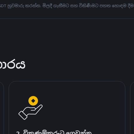
USDT හුවමාරු කරන්න. මිලදී ගැනීමට සහ විකිණීමට පහත හොඳම දීම
කාරය
2. විකුණුම්කරුට ගෙවන්න