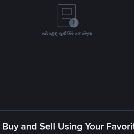
වෙළෙඳ දැන්වීම් නොමැත
 Buy and Sell Using Your Favo