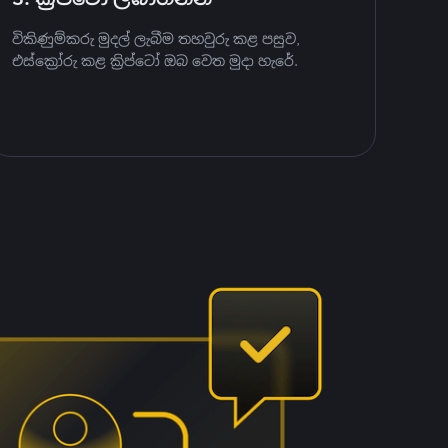
විකිණුම්කරු මුදල් ලැබීම තහවුරු කළ පසුව,
එස්ක්‍රෝරු කළ ක්‍රිප්ටෝ ඔබ වෙත මුදා හැරේ.