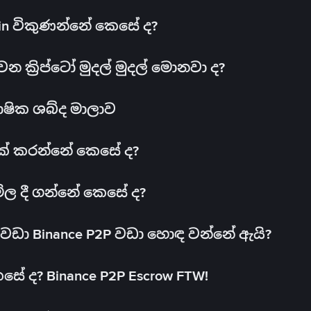
oin විකුණන්නේ කෙසේ ද?
ක්‍රිප්ටෝ මුදල් මුදල් මොනවා ද?
ාෂික ශබ්ද මාලාව
 එක් කරන්නේ කෙසේ ද?
මිල දී ගන්නේ කෙසේ ද?
ඩා Binance P2P වඩා හොඳ වන්නේ ඇයි?
ේ ද? Binance P2P Escrow FTW!