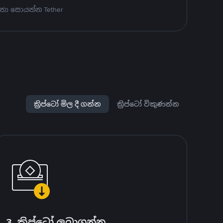
නා සොයන්න Tether
ක්‍රිප්ටෝ මිල දී ගන්න
ක්‍රිප්ටෝ විකුණන්න
3. ක්‍රිප්ටෝ ලබාගන්න