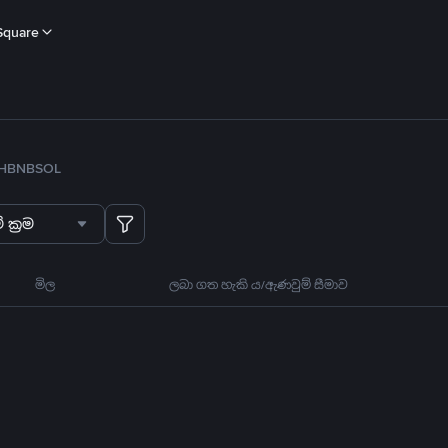
Square
H
BNB
SOL
 ක්‍රම
මිල
ලබා ගත හැකි ය/ඇණවුම් සීමාව