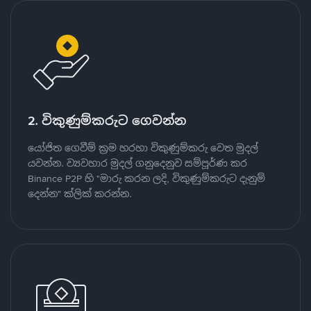
2. විකුණුම්කරුට ගෙවන්න
යෝජිත ගෙවීම් ක්‍රම හරහා විකුණුම්කරු වෙත මුදල්
යවන්න. ව්‍යවහාර මුදල් ගනුදෙනුව සම්පූර්ණ කර
Binance P2P හි "මාරු කරන ලදි, විකුණුම්කරුට දැනුම්
දෙන්න" ක්ලික් කරන්න.