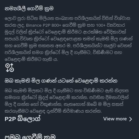
නම්‍යශීලී ගෙවීම් ක්‍රම
ලොව පුරා සිටින මිලියන සංඛ්‍යාත පරිශීලකයින් විසින් විශ්වාස
කරන ලද, Binance P2P 800+ ගෙවීම් ක්‍රම සහ 100+ ව්‍යවහාර
මුදල් වලින් ක්‍රිප්ටෝ වෙළෙඳාම් කිරීමට ආරක්ෂිත වේදිකාවක්
සපයයි.විවෘත ක්‍රිප්ටෝ වෙළෙඳපොළක තමන් කැමති මිල ගණන්
සහ ගෙවීම් ක්‍රම සකසන අතර ම, පරිශීලකයින්ට ඍජුව වෙනත්
පරිශීලකයින් සමග ක්‍රිප්ටෝ මිල දී ගැනීමට, විකිණීමට සහ
වෙළෙඳාම් කිරීමට හැකි ය.
ඔබ කැමති මිල ගණන් යටතේ වෙළෙඳාම් කරන්න
ඔබ කැමති මිලකට මිල දී ගැනීමට සහ විකිණීමට ඇති නිදහස
සමගග ක්‍රිප්ටෝ මුදල් වෙළෙඳාම් කරන්න. පවතින දීමනාවලින්
මිල දී ගන්න හෝ විකුණන්න, නැතහොත් ඔබේ ම මිල සකස්
කරගැනීමට වෙළෙඳ දැන්වීම් නිර්මාණය කරන්න.
P2P බ්ලොග්
View more
ප්‍රමුඛ ගෙවීම් ක්‍රම