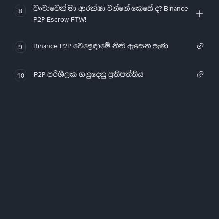
වංචාවෙන් මා ආරක්ෂා වන්නේ කෙසේ ද? Binance
8
P2P Escrow FTW!
Binance P2P වෙළෙඳාමේ නිති ඇසෙන පැණ
9
P2P පරිශීලක ගනුදෙනු ප්‍රතිපත්තිය
10