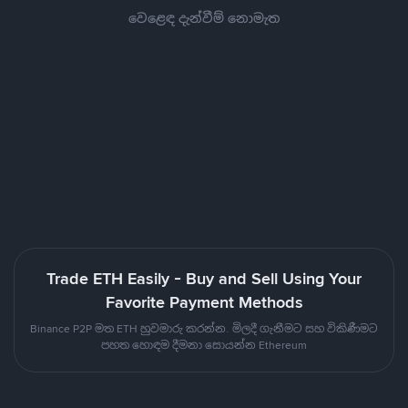
වෙළෙඳ දැන්වීම් නොමැත
Trade ETH Easily - Buy and Sell Using Your
Favorite Payment Methods
Binance P2P මත ETH හුවමාරු කරන්න. මිලදී ගැනීමට සහ විකිණීමට
පහත හොඳම දීමනා සොයන්න Ethereum