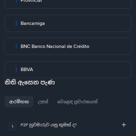
Provincial
Bancamiga
BNC Banco Nacional de Crédito
BBVA
නිති ඇසෙන පැණ
ආරම්භක
උසස්
වෙළෙඳ ප්‍රචාරකයන්
P2P හුවමාරුව යනු කුමක් ද?
1