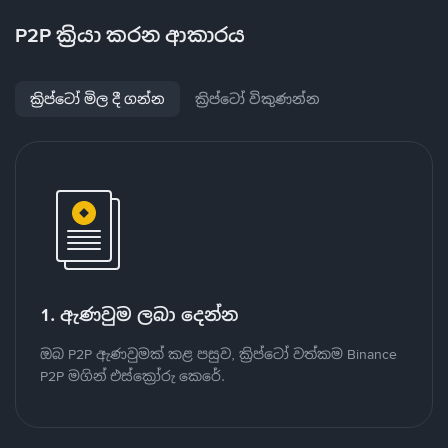
P2P ක්‍රියා කරන ආකාරය
ක්‍රිප්ටෝ මිල දී ගන්න
ක්‍රිප්ටෝ විකුණන්න
1. ඇණවුම ලබා දෙන්න
ඔබ P2P ඇණවුමක් කළ පසුව, ක්‍රිප්ටෝ වත්කම Binance
P2P මගින් එස්ක්‍රෝරු කෙරේ.