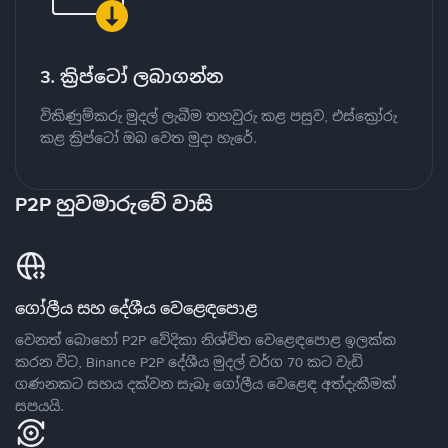
3. ක්‍රිප්ටෝ ලබාගන්න
විකිණුම්කරු මුදල් ලැබීම තහවුරු කළ පසුව, එස්ක්‍රෝරු
කළ ක්‍රිප්ටෝ ඔබ වෙත මුදා හැරේ.
P2P හුවමාරුවේ වාසි
ගෝලීය සහ දේශීය වෙළෙඳපොළ
වෙනත් බොහෝ P2P වේදිකා නිශ්චිත වෙළෙඳපොළ ඉලක්ක
කරන විට, Binance P2P දේශීය මුදල් වර්ග 70 කට වැඩි
ගණනකට සහය දක්වන සැබෑ ගෝලීය වෙළෙඳ අත්දැකීමක්
සපයයි.