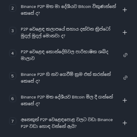
Binance P2P මත මා දේශීයව Bitcoin විකුණන්නේ
2
කෙසේ ද?
P2P වෙළෙඳ කලාපයේ සහාය දක්වන ක්‍රිප්ටෝ
3
මුදල් මුදල් මොනවා ද?
P2P වෙළෙඳ කොන්දේසිවල පාරිභාෂික ශබ්ද
4
මාලාව
Binance P2P හි නව ගෙවීම් ක්‍රම එක් කරන්නේ
5
කෙසේ ද?
Binance P2P මත දේශීයව Bitcoin මිල දී ගන්නේ
6
කෙසේ ද?
අනෙකුත් P2P වෙළෙඳපොළ වලට වඩා Binance
7
P2P වඩා හොඳ වන්නේ ඇයි?