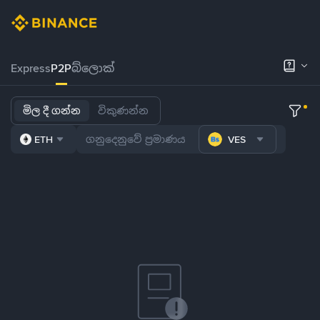
Express
P2P
බ්ලොක්
මිල දී ගන්න
විකුණන්න
ETH
VES