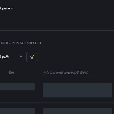
Square
H
DOGE
PEPE
SOL
XRP
SHIB
 ක්‍රම
මිල
ලබා ගත හැකි ය/ඇණවුම් සීමාව