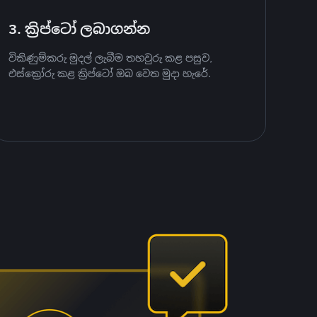
3. ක්‍රිප්ටෝ ලබාගන්න
විකිණුම්කරු මුදල් ලැබීම තහවුරු කළ පසුව,
එස්ක්‍රෝරු කළ ක්‍රිප්ටෝ ඔබ වෙත මුදා හැරේ.