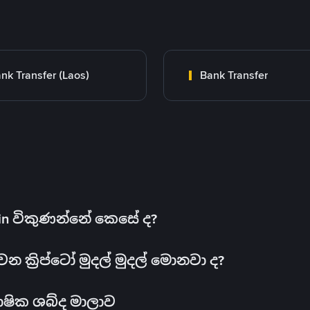
nk Transfer (Laos)
Bank Transfer
oin විකුණන්නේ කෙසේ ද?
ක්‍රිප්ටෝ මුදල් මුදල් මොනවා ද?
ාෂික ශබ්ද මාලාව