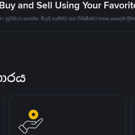
 Buy and Sell Using Your Favor
BTC හුවමාරු කරන්න. මිලදී ගැනීමට සහ විකිණීමට පහත හොඳම දීමන
කාරය