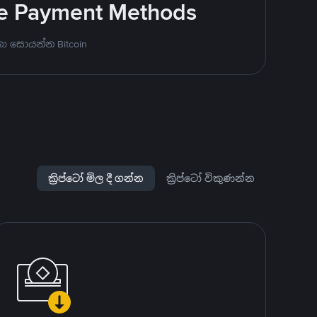
ite Payment Methods
ා සොයන්න Bitcoin
ක්‍රිප්ටෝ මිල දී ගන්න
ක්‍රිප්ටෝ විකුණන්න