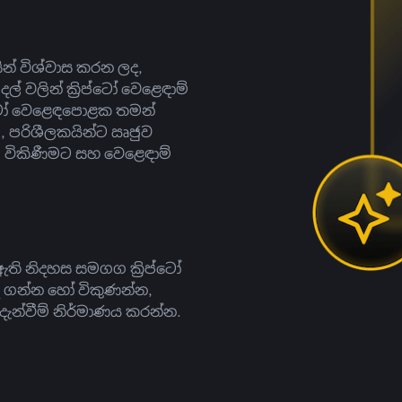
සින් විශ්වාස කරන ලද,
දල් වලින් ක්‍රිප්ටෝ වෙළෙඳාම්
ිප්ටෝ වෙළෙඳපොළක තමන්
, පරිශීලකයින්ට ඍජුව
ට, විකිණීමට සහ වෙළෙඳාම්
ති නිදහස සමගග ක්‍රිප්ටෝ
දී ගන්න හෝ විකුණන්න,
න්වීම් නිර්මාණය කරන්න.