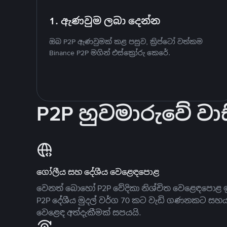
1. ඇණවුම ලබා දෙන්න
ඔබ P2P ඇණවුමක් කළ පසුව, ක්‍රිප්ටෝ වත්කම
Binance P2P මගින් එස්ක්‍රෝරු කෙරේ.
P2P හුවමාරුවේ වාස
ගෝලීය සහ දේශීය වෙළෙඳපොළ
වෙනත් බොහෝ P2P වේදිකා නිශ්චිත වෙළෙඳපොළ ඉ
P2P දේශීය මුදල් වර්ග 70 කට වැඩි ගණනකට සහ
වෙළෙඳ අත්දැකීමක් සපයයි.