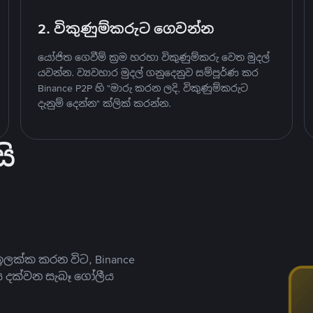
2. විකුණුම්කරුට ගෙවන්න
යෝජිත ගෙවීම් ක්‍රම හරහා විකුණුම්කරු වෙත මුදල්
යවන්න. ව්‍යවහාර මුදල් ගනුදෙනුව සම්පූර්ණ කර
Binance P2P හි "මාරු කරන ලදි, විකුණුම්කරුට
දැනුම් දෙන්න" ක්ලික් කරන්න.
ි
ලක්ක කරන විට, Binance
ය දක්වන සැබෑ ගෝලීය