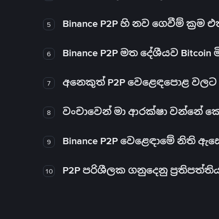
Binance P2P හි නව ගෙවීම් ක්‍රම
5
Binance P2P මත දේශීයව Bitcoin 
6
අනෙකුත් P2P වෙළෙඳපොළ වලට ව
7
වංචාවෙන් මා ආරක්ෂා වන්නේ කෙස
8
Binance P2P වෙළෙඳාමේ නිති ඇ
9
P2P පරිශීලක ගනුදෙනු ප්‍රතිපත්ති
10