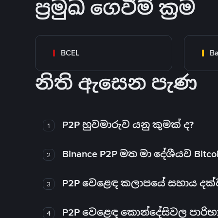
ප්‍රමුඛ ගෙවීම් ක්‍රම
BCEL
Ba
නිති ඇසෙන පැණ
P2P හුවමාරුව යනු කුමක් ද?
1
Binance P2P මත මා දේශීයව Bitc
2
P2P වෙළෙඳ කලාපයේ සහාය දක්වන 
3
P2P වෙළෙඳ කොන්දේසිවල පාරිභ
4