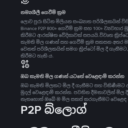
නම්‍යශීලී ගෙවීම් ක්‍රම
ලොව පුරා සිටින මිලියන සංඛ්‍යාත පරිශීලකයින් වි
Binance P2P 800+ ගෙවීම් ක්‍රම සහ 100+ ව්‍යවහාර මු
කිරීමට ආරක්ෂිත වේදිකාවක් සපයයි.විවෘත ක්‍ර
කැමති මිල ගණන් සහ ගෙවීම් ක්‍රම සකසන අතර ම
වෙනත් පරිශීලකයින් සමග ක්‍රිප්ටෝ මිල දී ගැනීම
කිරීමට හැකි ය.
ඔබ කැමති මිල ගණන් යටතේ වෙළෙඳාම් කරන්න
ඔබ කැමති මිලකට මිල දී ගැනීමට සහ විකිණීමට ඇ
මුදල් වෙළෙඳාම් කරන්න. පවතින දීමනාවලින් මිල 
නැතහොත් ඔබේ ම මිල සකස් කරගැනීමට වෙළෙඳ දැ
P2P බ්ලොග්