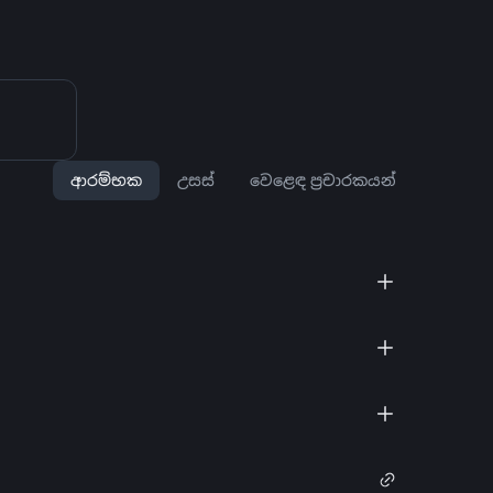
ආරම්භක
උසස්
වෙළෙඳ ප්‍රචාරකයන්