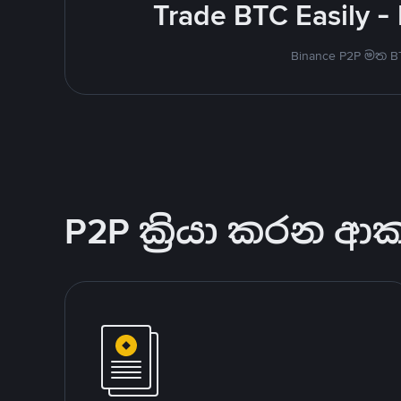
Trade BTC Easily -
Binance P2P මත 
P2P ක්‍රියා කරන ආ