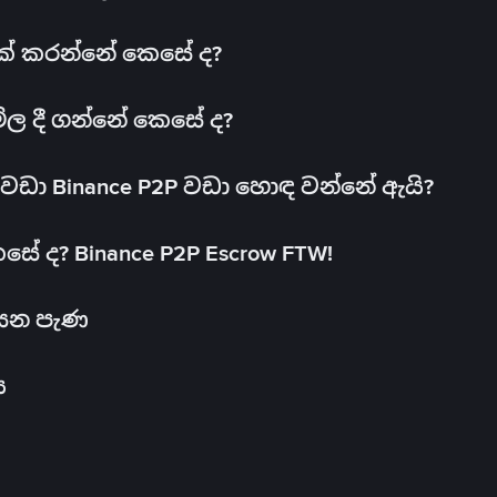
 එක් කරන්නේ කෙසේ ද?
මිල දී ගන්නේ කෙසේ ද?
ඩා Binance P2P වඩා හොඳ වන්නේ ඇයි?
ේ ද? Binance P2P Escrow FTW!
සෙන පැණ
ය