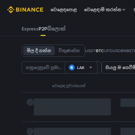
වෙළෙඳපොළ
වෙළෙඳාම් කරන්න
Express
P2P
බ්ලොක්
මිල දී ගන්න
විකුණන්න
USDT
BTC
U
FDUSD
BNB
ET
LAK
සියලු ම ගෙවීම්
වෙළෙඳ ප්‍රචාරකයන්