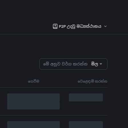
P2P උදවු මධ්‍යස්ථානය
මේ අනුව වර්ග කරන්න
මිල
ගෙවීම
වෙළෙඳාම් කරන්න