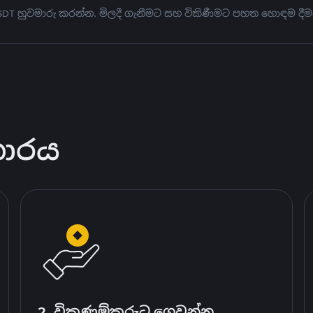
USDT හුවමාරු කරන්න. මිලදී ගැනීමට සහ විකිණීමට පහත හොඳම දීම
කාරය
2. විකුණුම්කරුට ගෙවන්න