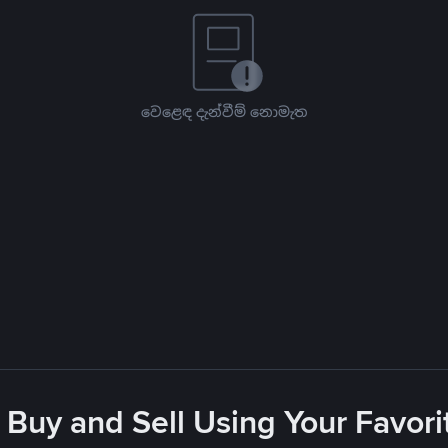
වෙළෙඳ දැන්වීම් නොමැත
 Buy and Sell Using Your Favo