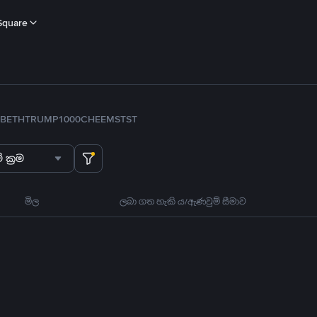
Square
B
ETH
TRUMP
1000CHEEMS
TST
 ක්‍රම
මිල
ලබා ගත හැකි ය/ඇණවුම් සීමාව