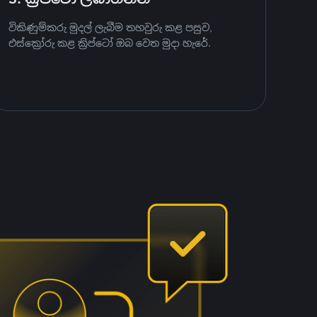
විකිණුම්කරු මුදල් ලැබීම තහවුරු කළ පසුව,
එස්ක්‍රෝරු කළ ක්‍රිප්ටෝ ඔබ වෙත මුදා හැරේ.