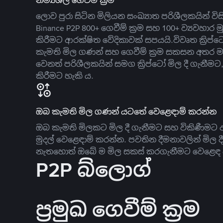
නම්‍යශීලී ගෙවීම් ක්‍රම
ලොව පුරා සිටින මිලියන සංඛ්‍යාත පරිශීලකයින් වි
Binance P2P 800+ ගෙවීම් ක්‍රම සහ 100+ ව්‍යවහාර මු
කිරීමට ආරක්ෂිත වේදිකාවක් සපයයි.විවෘත ක්‍ර
කැමති මිල ගණන් සහ ගෙවීම් ක්‍රම සකසන අතර ම
වෙනත් පරිශීලකයින් සමග ක්‍රිප්ටෝ මිල දී ගැනීම
කිරීමට හැකි ය.
ඔබ කැමති මිල ගණන් යටතේ වෙළෙඳාම් කරන්න
ඔබ කැමති මිලකට මිල දී ගැනීමට සහ විකිණීමට ඇ
මුදල් වෙළෙඳාම් කරන්න. පවතින දීමනාවලින් මිල 
නැතහොත් ඔබේ ම මිල සකස් කරගැනීමට වෙළෙඳ දැ
P2P බ්ලොග්
ප්‍රමුඛ ගෙවීම් ක්‍රම