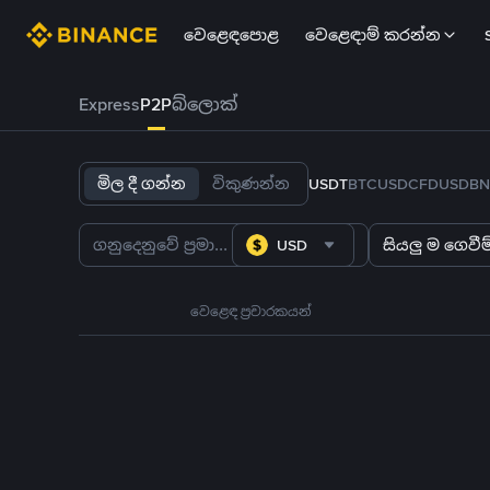
වෙළෙඳපොළ
වෙළෙඳාම් කරන්න
Express
P2P
බ්ලොක්
මිල දී ගන්න
විකුණන්න
USDT
BTC
USDC
FDUSD
BN
USD
සියලු ම ගෙවීම්
වෙළෙඳ ප්‍රචාරකයන්