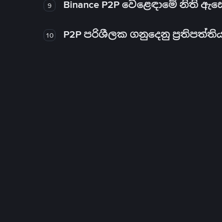
Binance P2P වෙළෙඳාමේ නිති ඇ
9
P2P පරිශීලක ගනුදෙනු ප්‍රතිපත්ති
10