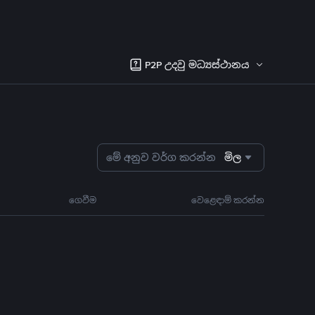
P2P උදවු මධ්‍යස්ථානය
මේ අනුව වර්ග කරන්න
මිල
ගෙවීම
වෙළෙඳාම් කරන්න