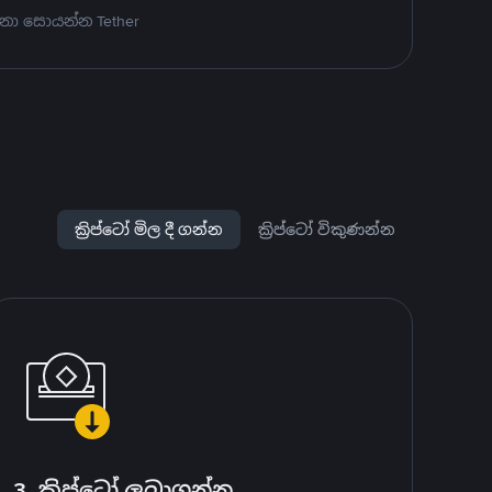
නා සොයන්න Tether
ක්‍රිප්ටෝ මිල දී ගන්න
ක්‍රිප්ටෝ විකුණන්න
3. ක්‍රිප්ටෝ ලබාගන්න