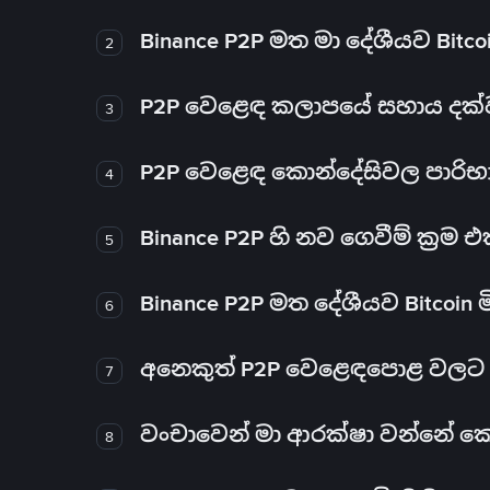
Binance P2P මත මා දේශීයව Bitc
2
P2P වෙළෙඳ කලාපයේ සහාය දක්වන 
3
P2P වෙළෙඳ කොන්දේසිවල පාරිභ
4
Binance P2P හි නව ගෙවීම් ක්‍රම
5
Binance P2P මත දේශීයව Bitcoin 
6
අනෙකුත් P2P වෙළෙඳපොළ වලට ව
7
වංචාවෙන් මා ආරක්ෂා වන්නේ කෙස
8