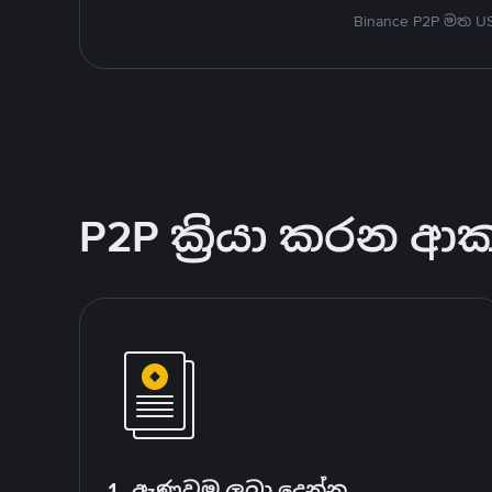
Binance P2P මත 
P2P ක්‍රියා කරන ආ
1. ඇණවුම ලබා දෙන්න