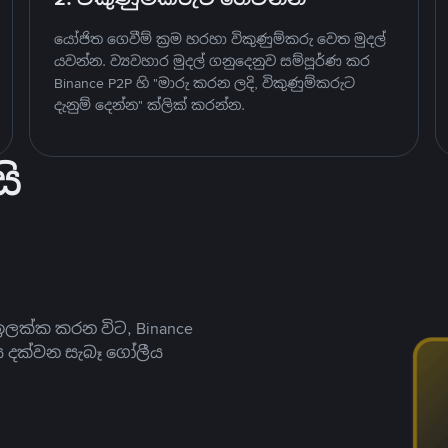
යෝජිත ගෙවීම් ක්‍රම හරහා විකුණුම්කරු වෙත මුදල්
යවන්න. ව්‍යවහාර මුදල් ගනුදෙනුව සම්පූර්ණ කර
Binance P2P හි "මාරු කරන ලදි, විකුණුම්කරුට
දැනුම් දෙන්න" ක්ලික් කරන්න.
ි
ලක්ක කරන විට, Binance
ය දක්වන සැබෑ ගෝලීය