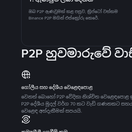
ඔබ P2P ඇණවුමක් කළ පසුව, ක්‍රිප්ටෝ වත්කම
Binance P2P මගින් එස්ක්‍රෝරු කෙරේ.
P2P හුවමාරුවේ වාස
ගෝලීය සහ දේශීය වෙළෙඳපොළ
වෙනත් බොහෝ P2P වේදිකා නිශ්චිත වෙළෙඳපොළ ඉ
P2P දේශීය මුදල් වර්ග 70 කට වැඩි ගණනකට සහ
වෙළෙඳ අත්දැකීමක් සපයයි.