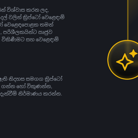
සින් විශ්වාස කරන ලද,
දල් වලින් ක්‍රිප්ටෝ වෙළෙඳාම්
ිප්ටෝ වෙළෙඳපොළක තමන්
, පරිශීලකයින්ට ඍජුව
ට, විකිණීමට සහ වෙළෙඳාම්
ති නිදහස සමගග ක්‍රිප්ටෝ
දී ගන්න හෝ විකුණන්න,
න්වීම් නිර්මාණය කරන්න.