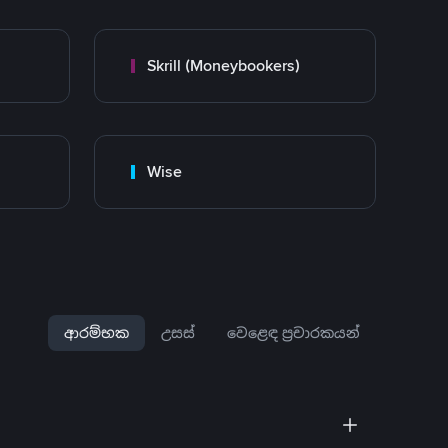
Skrill (Moneybookers)
Wise
ආරම්භක
උසස්
වෙළෙඳ ප්‍රචාරකයන්