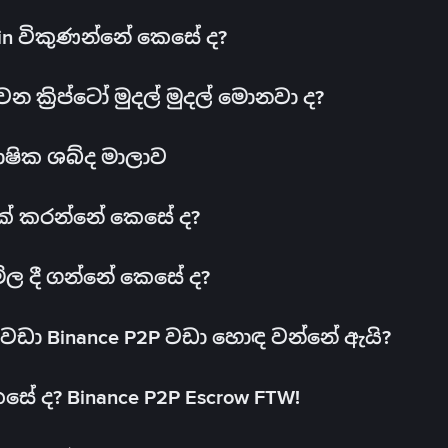
oin විකුණන්නේ කෙසේ ද?
ක්‍රිප්ටෝ මුදල් මුදල් මොනවා ද?
ාෂික ශබ්ද මාලාව
 එක් කරන්නේ කෙසේ ද?
මිල දී ගන්නේ කෙසේ ද?
ඩා Binance P2P වඩා හොඳ වන්නේ ඇයි?
ේ ද? Binance P2P Escrow FTW!