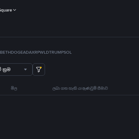
Square
B
ETH
DOGE
ADA
XRP
WLD
TRUMP
SOL
 ක්‍රම
මිල
ලබා ගත හැකි ය/ඇණවුම් සීමාව