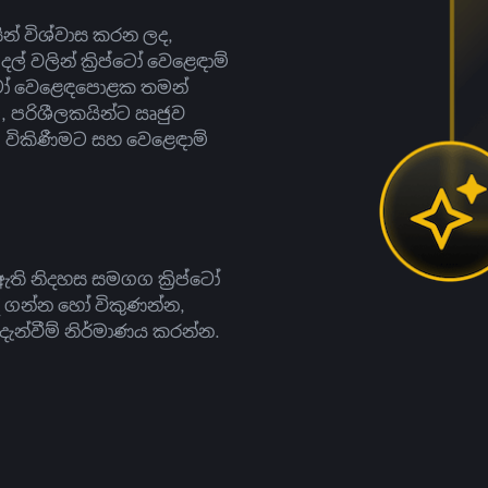
සින් විශ්වාස කරන ලද,
දල් වලින් ක්‍රිප්ටෝ වෙළෙඳාම්
ිප්ටෝ වෙළෙඳපොළක තමන්
, පරිශීලකයින්ට ඍජුව
ට, විකිණීමට සහ වෙළෙඳාම්
ති නිදහස සමගග ක්‍රිප්ටෝ
දී ගන්න හෝ විකුණන්න,
න්වීම් නිර්මාණය කරන්න.