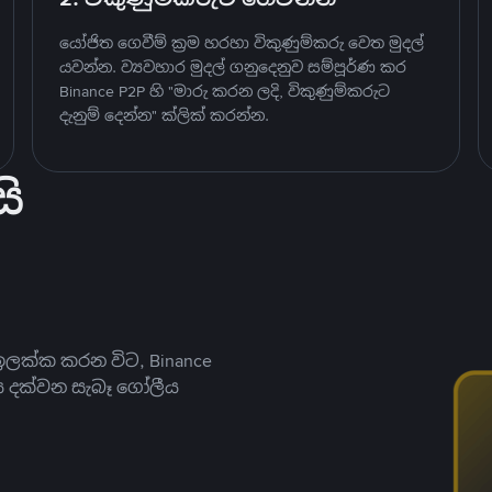
යෝජිත ගෙවීම් ක්‍රම හරහා විකුණුම්කරු වෙත මුදල්
යවන්න. ව්‍යවහාර මුදල් ගනුදෙනුව සම්පූර්ණ කර
Binance P2P හි "මාරු කරන ලදි, විකුණුම්කරුට
දැනුම් දෙන්න" ක්ලික් කරන්න.
ි
ලක්ක කරන විට, Binance
ය දක්වන සැබෑ ගෝලීය