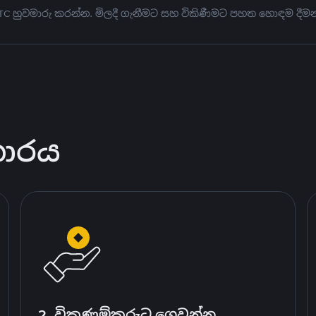
BTC හුවමාරු කරන්න. මිලදී ගැනීමට සහ විකිණීමට පහත හොඳම දීමන
කාරය
2. විකුණුම්කරුට ගෙවන්න