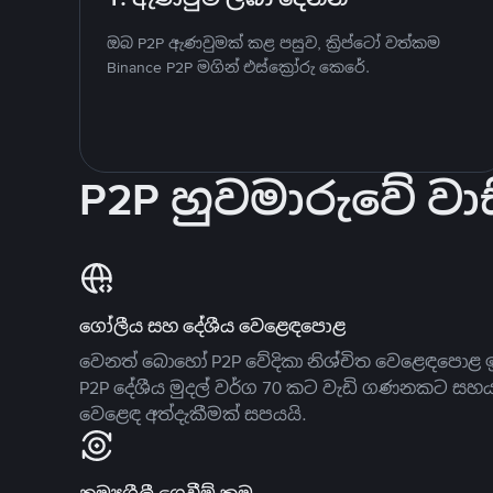
ඔබ P2P ඇණවුමක් කළ පසුව, ක්‍රිප්ටෝ වත්කම
Binance P2P මගින් එස්ක්‍රෝරු කෙරේ.
P2P හුවමාරුවේ වාස
ගෝලීය සහ දේශීය වෙළෙඳපොළ
වෙනත් බොහෝ P2P වේදිකා නිශ්චිත වෙළෙඳපොළ ඉ
P2P දේශීය මුදල් වර්ග 70 කට වැඩි ගණනකට සහ
වෙළෙඳ අත්දැකීමක් සපයයි.