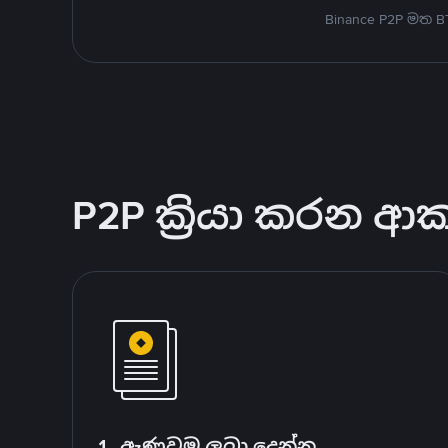
Binance P2P මත 
P2P ක්‍රියා කරන ආ
1. ඇණවුම ලබා දෙන්න