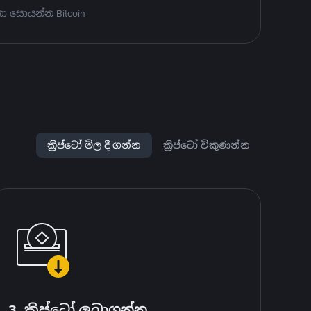
ා සොයන්න Bitcoin
ක්‍රිප්ටෝ මිල දී ගන්න
ක්‍රිප්ටෝ විකුණන්න
3. ක්‍රිප්ටෝ ලබාගන්න