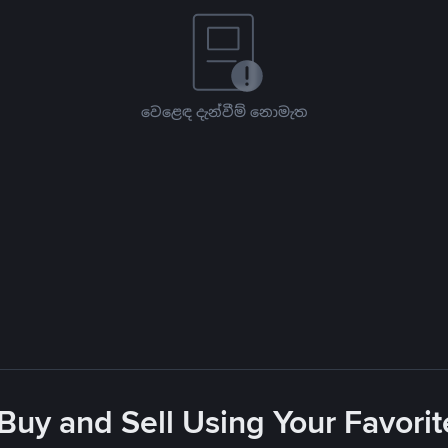
වෙළෙඳ දැන්වීම් නොමැත
 Buy and Sell Using Your Favor