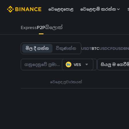
වෙළෙඳපොළ
වෙළෙඳාම් කරන්න
Express
P2P
බ්ලොක්
මිල දී ගන්න
විකුණන්න
USDT
BTC
USDC
FDUSD
BN
VES
සියලු ම ගෙවීම්
වෙළෙඳ ප්‍රචාරකයන්