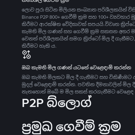
නම්‍යශීලී ගෙවීම් ක්‍රම
ලොව පුරා සිටින මිලියන සංඛ්‍යාත පරිශීලකයින් වි
Binance P2P 800+ ගෙවීම් ක්‍රම සහ 100+ ව්‍යවහාර මු
කිරීමට ආරක්ෂිත වේදිකාවක් සපයයි.විවෘත ක්‍ර
කැමති මිල ගණන් සහ ගෙවීම් ක්‍රම සකසන අතර ම
වෙනත් පරිශීලකයින් සමග ක්‍රිප්ටෝ මිල දී ගැනීම
කිරීමට හැකි ය.
ඔබ කැමති මිල ගණන් යටතේ වෙළෙඳාම් කරන්න
ඔබ කැමති මිලකට මිල දී ගැනීමට සහ විකිණීමට ඇ
මුදල් වෙළෙඳාම් කරන්න. පවතින දීමනාවලින් මිල 
නැතහොත් ඔබේ ම මිල සකස් කරගැනීමට වෙළෙඳ දැ
P2P බ්ලොග්
ප්‍රමුඛ ගෙවීම් ක්‍රම