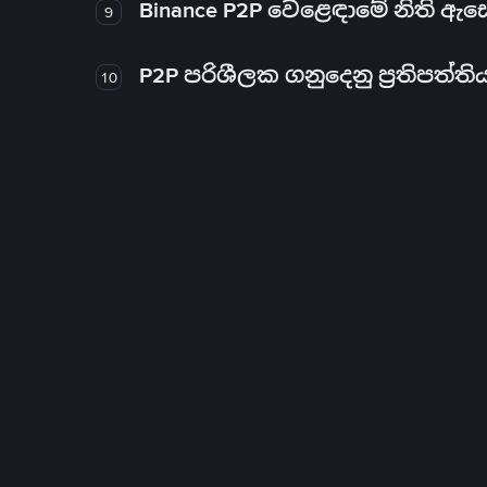
Binance P2P වෙළෙඳාමේ නිති ඇ
9
P2P පරිශීලක ගනුදෙනු ප්‍රතිපත්ති
10