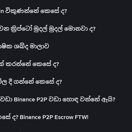
oin විකුණන්නේ කෙසේ ද?
ක්‍රිප්ටෝ මුදල් මුදල් මොනවා ද?
ාෂික ශබ්ද මාලාව
 එක් කරන්නේ කෙසේ ද?
මිල දී ගන්නේ කෙසේ ද?
ඩා Binance P2P වඩා හොඳ වන්නේ ඇයි?
ේ ද? Binance P2P Escrow FTW!