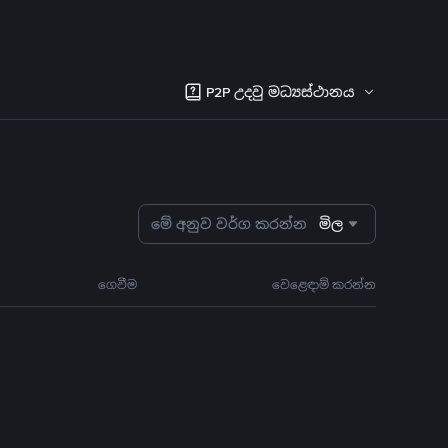
P2P උදවු මධ්‍යස්ථානය
මේ අනුව වර්ග කරන්න
මිල
ගෙවීම
වෙළෙඳාම් කරන්න