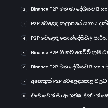
Binance P2P මත මා දේශීයව Bitc
2
P2P වෙළෙඳ කලාපයේ සහාය දක්වන 
3
P2P වෙළෙඳ කොන්දේසිවල පාරිභ
4
Binance P2P හි නව ගෙවීම් ක්‍රම
5
Binance P2P මත දේශීයව Bitcoin 
6
අනෙකුත් P2P වෙළෙඳපොළ වලට ව
7
වංචාවෙන් මා ආරක්ෂා වන්නේ කෙස
8