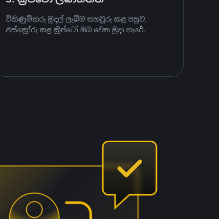
විකිණුම්කරු මුදල් ලැබීම තහවුරු කළ පසුව,
එස්ක්‍රෝරු කළ ක්‍රිප්ටෝ ඔබ වෙත මුදා හැරේ.