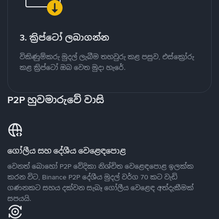
3. ක්‍රිප්ටෝ ලබාගන්න
විකිණුම්කරු මුදල් ලැබීම තහවුරු කළ පසුව, එස්ක්‍රෝරු
කළ ක්‍රිප්ටෝ ඔබ වෙත මුදා හැරේ.
P2P හුවමාරුවේ වාසි
ගෝලීය සහ දේශීය වෙළෙඳපොළ
වෙනත් බොහෝ P2P වේදිකා නිශ්චිත වෙළෙඳපොළ ඉලක්ක
කරන විට, Binance P2P දේශීය මුදල් වර්ග 70 කට වැඩි
ගණනකට සහය දක්වන සැබෑ ගෝලීය වෙළෙඳ අත්දැකීමක්
සපයයි.