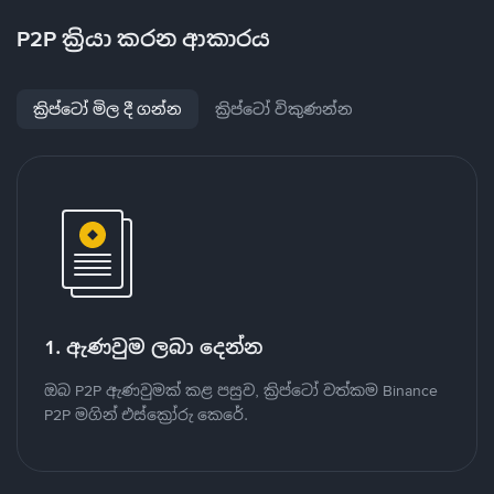
P2P ක්‍රියා කරන ආකාරය
ක්‍රිප්ටෝ මිල දී ගන්න
ක්‍රිප්ටෝ විකුණන්න
1. ඇණවුම ලබා දෙන්න
ඔබ P2P ඇණවුමක් කළ පසුව, ක්‍රිප්ටෝ වත්කම Binance
P2P මගින් එස්ක්‍රෝරු කෙරේ.