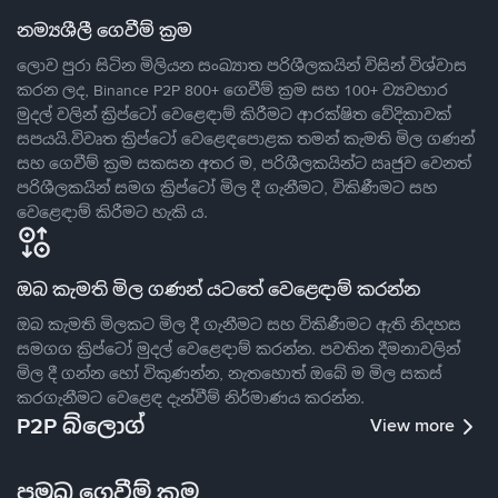
නම්‍යශීලී ගෙවීම් ක්‍රම
ලොව පුරා සිටින මිලියන සංඛ්‍යාත පරිශීලකයින් විසින් විශ්වාස
කරන ලද, Binance P2P 800+ ගෙවීම් ක්‍රම සහ 100+ ව්‍යවහාර
මුදල් වලින් ක්‍රිප්ටෝ වෙළෙඳාම් කිරීමට ආරක්ෂිත වේදිකාවක්
සපයයි.විවෘත ක්‍රිප්ටෝ වෙළෙඳපොළක තමන් කැමති මිල ගණන්
සහ ගෙවීම් ක්‍රම සකසන අතර ම, පරිශීලකයින්ට ඍජුව වෙනත්
පරිශීලකයින් සමග ක්‍රිප්ටෝ මිල දී ගැනීමට, විකිණීමට සහ
වෙළෙඳාම් කිරීමට හැකි ය.
ඔබ කැමති මිල ගණන් යටතේ වෙළෙඳාම් කරන්න
ඔබ කැමති මිලකට මිල දී ගැනීමට සහ විකිණීමට ඇති නිදහස
සමගග ක්‍රිප්ටෝ මුදල් වෙළෙඳාම් කරන්න. පවතින දීමනාවලින්
මිල දී ගන්න හෝ විකුණන්න, නැතහොත් ඔබේ ම මිල සකස්
කරගැනීමට වෙළෙඳ දැන්වීම් නිර්මාණය කරන්න.
P2P බ්ලොග්
View more
ප්‍රමුඛ ගෙවීම් ක්‍රම