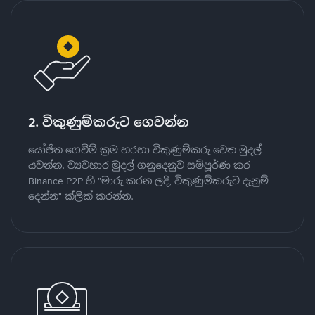
2. විකුණුම්කරුට ගෙවන්න
යෝජිත ගෙවීම් ක්‍රම හරහා විකුණුම්කරු වෙත මුදල්
යවන්න. ව්‍යවහාර මුදල් ගනුදෙනුව සම්පූර්ණ කර
Binance P2P හි "මාරු කරන ලදි, විකුණුම්කරුට දැනුම්
දෙන්න" ක්ලික් කරන්න.