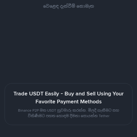
වෙළෙඳ දැන්වීම් නොමැත
Trade USDT Easily - Buy and Sell Using Your
Favorite Payment Methods
Binance P2P මත USDT හුවමාරු කරන්න. මිලදී ගැනීමට සහ
විකිණීමට පහත හොඳම දීමනා සොයන්න Tether