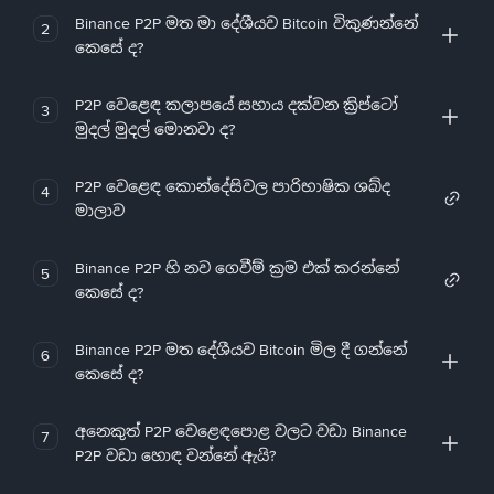
Binance P2P මත මා දේශීයව Bitcoin විකුණන්නේ
2
කෙසේ ද?
P2P වෙළෙඳ කලාපයේ සහාය දක්වන ක්‍රිප්ටෝ
3
මුදල් මුදල් මොනවා ද?
P2P වෙළෙඳ කොන්දේසිවල පාරිභාෂික ශබ්ද
4
මාලාව
Binance P2P හි නව ගෙවීම් ක්‍රම එක් කරන්නේ
5
කෙසේ ද?
Binance P2P මත දේශීයව Bitcoin මිල දී ගන්නේ
6
කෙසේ ද?
අනෙකුත් P2P වෙළෙඳපොළ වලට වඩා Binance
7
P2P වඩා හොඳ වන්නේ ඇයි?