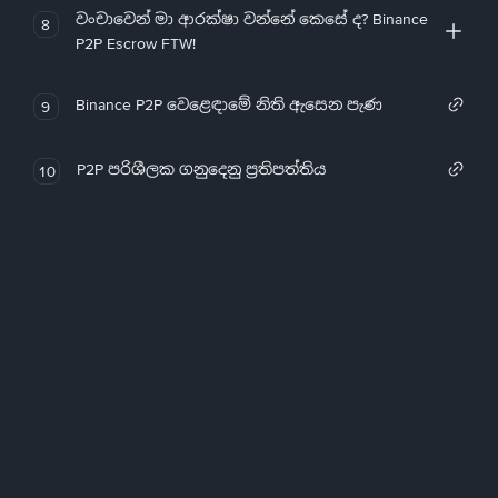
වංචාවෙන් මා ආරක්ෂා වන්නේ කෙසේ ද? Binance
8
P2P Escrow FTW!
Binance P2P වෙළෙඳාමේ නිති ඇසෙන පැණ
9
P2P පරිශීලක ගනුදෙනු ප්‍රතිපත්තිය
10