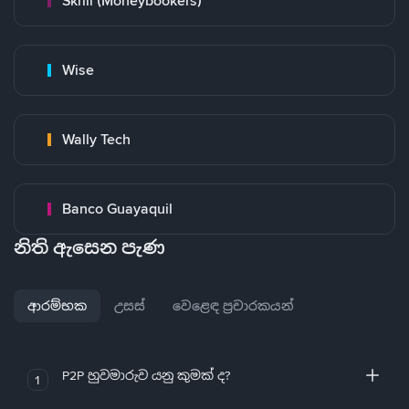
Skrill (Moneybookers)
Wise
Wally Tech
Banco Guayaquil
නිති ඇසෙන පැණ
ආරම්භක
උසස්
වෙළෙඳ ප්‍රචාරකයන්
P2P හුවමාරුව යනු කුමක් ද?
1