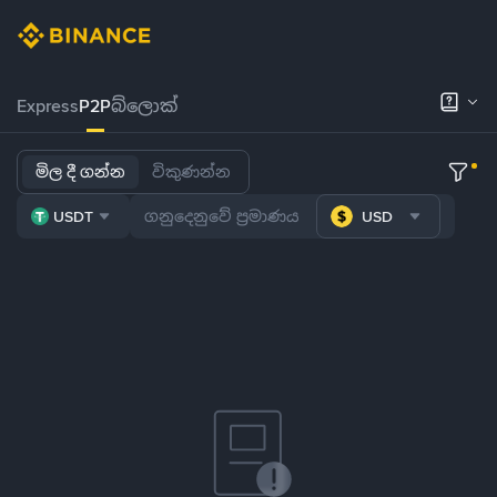
Express
P2P
බ්ලොක්
මිල දී ගන්න
විකුණන්න
USDT
USD