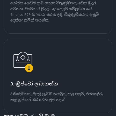
යෝජිත ගෙවීම් ක්‍රම හරහා විකුණුම්කරු වෙත මුදල්
යවන්න. ව්‍යවහාර මුදල් ගනුදෙනුව සම්පූර්ණ කර
Binance P2P හි "මාරු කරන ලදි, විකුණුම්කරුට දැනුම්
දෙන්න" ක්ලික් කරන්න.
3. ක්‍රිප්ටෝ ලබාගන්න
විකිණුම්කරු මුදල් ලැබීම තහවුරු කළ පසුව, එස්ක්‍රෝරු
කළ ක්‍රිප්ටෝ ඔබ වෙත මුදා හැරේ.