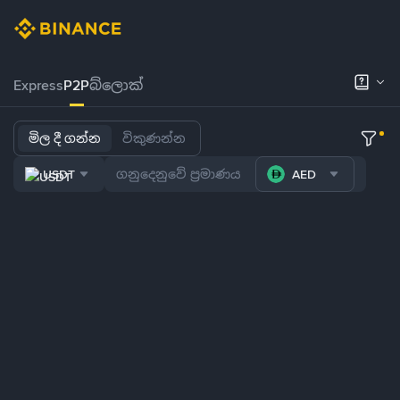
Express
P2P
බ්ලොක්
මිල දී ගන්න
විකුණන්න
USDT
AED