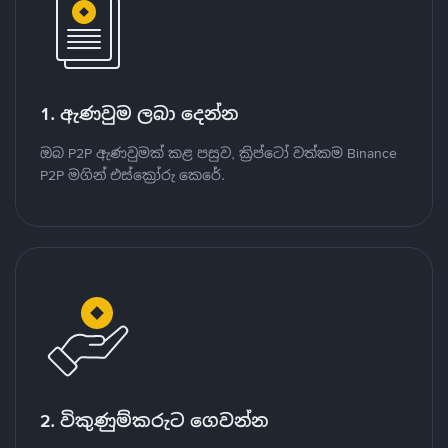
1. ඇණවුම ලබා දෙන්න
ඔබ P2P ඇණවුමක් කළ පසුව, ක්‍රිප්ටෝ වත්කම Binance
P2P මගින් එස්ක්‍රෝරු කෙරේ.
2. විකුණුම්කරුට ගෙවන්න