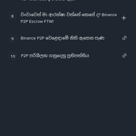
වංචාවෙන් මා ආරක්ෂා වන්නේ කෙසේ ද? Binance
8
P2P Escrow FTW!
Binance P2P වෙළෙඳාමේ නිති ඇසෙන පැණ
9
P2P පරිශීලක ගනුදෙනු ප්‍රතිපත්තිය
10