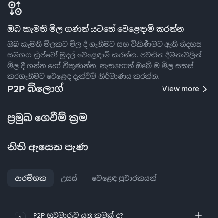
ඔබ කැමති මිල ගණන් යටතේ වෙළෙඳාම් කරන්න
ඔබ කැමති මිලකට මිල දී ගැනීමට සහ විකිණීමට ඇති නිදහස
සමගග ක්‍රිප්ටෝ මුදල් වෙළෙඳාම් කරන්න. පවතින දීමනාවලින්
මිල දී ගන්න හෝ විකුණන්න, නැතහොත් ඔබේ ම මිල සකස්
කරගැනීමට වෙළෙඳ දැන්වීම් නිර්මාණය කරන්න.
P2P බ්ලොග්
View more
ප්‍රමුඛ ගෙවීම් ක්‍රම
නිති ඇසෙන පැණ
ආරම්භක
උසස්
වෙළෙඳ ප්‍රචාරකයන්
P2P හුවමාරුව යනු කුමක් ද?
1