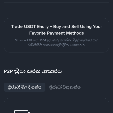
Trade USDT Easily - Buy and Sell Using Your
Favorite Payment Methods
Binance P2P මත USDT හුවමාරු කරන්න. මිලදී ගැනීමට සහ
විකිණීමට පහත හොඳම දීමනා සොයන්න
P2P ක්‍රියා කරන ආකාරය
ක්‍රිප්ටෝ මිල දී ගන්න
ක්‍රිප්ටෝ විකුණන්න