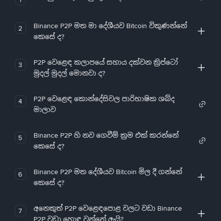
Binance P2P මත මා දේශීයව Bitcoin විකුණන්නේ
2
කෙසේ ද?
P2P වෙළෙඳ කලාපයේ සහාය දක්වන ක්‍රිප්ටෝ
3
මුදල් මුදල් මොනවා ද?
P2P වෙළෙඳ කොන්දේසිවල පාරිභාෂික ශබ්ද
4
මාලාව
Binance P2P හි නව ගෙවීම් ක්‍රම එක් කරන්නේ
5
කෙසේ ද?
Binance P2P මත දේශීයව Bitcoin මිල දී ගන්නේ
6
කෙසේ ද?
අනෙකුත් P2P වෙළෙඳපොළ වලට වඩා Binance
7
P2P වඩා හොඳ වන්නේ ඇයි?