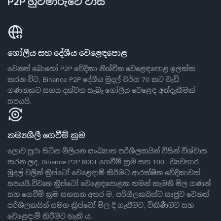
P2P හුවමාරුවේ වාසි
ගෝලීය සහ දේශීය වෙළෙඳපොළ
වෙනත් බොහෝ P2P වේදිකා නිශ්චිත වෙළෙඳපොළ ඉලක්ක
කරන විට, Binance P2P දේශීය මුදල් වර්ග 70 කට වැඩි
ගණනකට සහය දක්වන සැබෑ ගෝලීය වෙළෙඳ අත්දැකීමක්
සපයයි.
නම්‍යශීලී ගෙවීම් ක්‍රම
ලොව පුරා සිටින මිලියන සංඛ්‍යාත පරිශීලකයින් විසින් විශ්වාස
කරන ලද, Binance P2P 800+ ගෙවීම් ක්‍රම සහ 100+ ව්‍යවහාර
මුදල් වලින් ක්‍රිප්ටෝ වෙළෙඳාම් කිරීමට ආරක්ෂිත වේදිකාවක්
සපයයි.විවෘත ක්‍රිප්ටෝ වෙළෙඳපොළක තමන් කැමති මිල ගණන්
සහ ගෙවීම් ක්‍රම සකසන අතර ම, පරිශීලකයින්ට ඍජුව වෙනත්
පරිශීලකයින් සමග ක්‍රිප්ටෝ මිල දී ගැනීමට, විකිණීමට සහ
වෙළෙඳාම් කිරීමට හැකි ය.