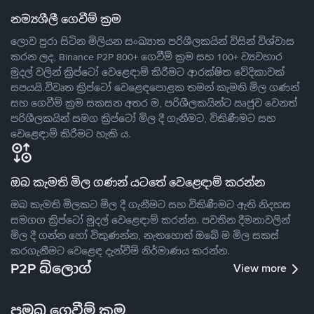
නම්‍යශීලී ගෙවීම් ක්‍රම
ලොව පුරා සිටින මිලියන සංඛ්‍යාත පරිශීලකයින් විසින් විශ්වාස
කරන ලද, Binance P2P 800+ ගෙවීම් ක්‍රම සහ 100+ ව්‍යවහාර
මුදල් වලින් ක්‍රිප්ටෝ වෙළෙඳාම් කිරීමට ආරක්ෂිත වේදිකාවක්
සපයයි.විවෘත ක්‍රිප්ටෝ වෙළෙඳපොළක තමන් කැමති මිල ගණන්
සහ ගෙවීම් ක්‍රම සකසන අතර ම, පරිශීලකයින්ට ඍජුව වෙනත්
පරිශීලකයින් සමග ක්‍රිප්ටෝ මිල දී ගැනීමට, විකිණීමට සහ
වෙළෙඳාම් කිරීමට හැකි ය.
ඔබ කැමති මිල ගණන් යටතේ වෙළෙඳාම් කරන්න
ඔබ කැමති මිලකට මිල දී ගැනීමට සහ විකිණීමට ඇති නිදහස
සමගග ක්‍රිප්ටෝ මුදල් වෙළෙඳාම් කරන්න. පවතින දීමනාවලින්
මිල දී ගන්න හෝ විකුණන්න, නැතහොත් ඔබේ ම මිල සකස්
කරගැනීමට වෙළෙඳ දැන්වීම් නිර්මාණය කරන්න.
P2P බ්ලොග්
View more
ප්‍රමුඛ ගෙවීම් ක්‍රම