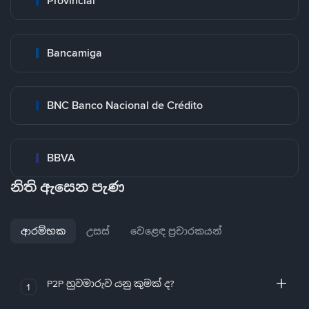
Provincial
Bancamiga
BNC Banco Nacional de Crédito
BBVA
නිති ඇසෙන පැණ
ආරම්භක
උසස්
වෙළෙඳ ප්‍රචාරකයන්
P2P හුවමාරුව යනු කුමක් ද?
1