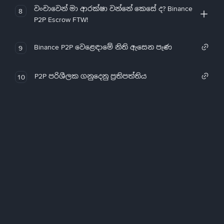
වංචාවෙන් මා ආරක්ෂා වන්නේ කෙසේ ද? Binance
8
P2P Escrow FTW!
Binance P2P වෙළෙඳාමේ නිති ඇසෙන පැණ
9
P2P පරිශීලක ගනුදෙනු ප්‍රතිපත්තිය
10