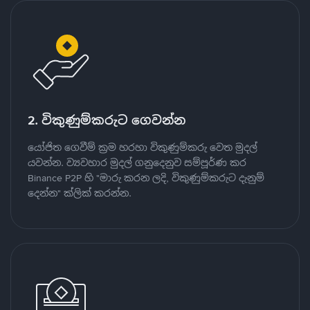
2. විකුණුම්කරුට ගෙවන්න
යෝජිත ගෙවීම් ක්‍රම හරහා විකුණුම්කරු වෙත මුදල්
යවන්න. ව්‍යවහාර මුදල් ගනුදෙනුව සම්පූර්ණ කර
Binance P2P හි "මාරු කරන ලදි, විකුණුම්කරුට දැනුම්
දෙන්න" ක්ලික් කරන්න.