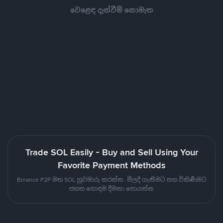
වෙළෙඳ දැන්වීම් නොමැත
Trade SOL Easily - Buy and Sell Using Your
Favorite Payment Methods
Binance P2P මත SOL හුවමාරු කරන්න. මිලදී ගැනීමට සහ විකිණීමට
පහත හොඳම දීමනා සොයන්න