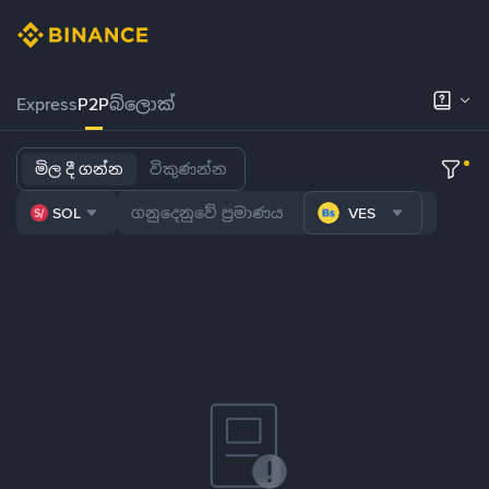
Express
P2P
බ්ලොක්
මිල දී ගන්න
විකුණන්න
SOL
VES