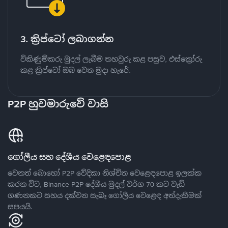
3. ක්‍රිප්ටෝ ලබාගන්න
විකිණුම්කරු මුදල් ලැබීම තහවුරු කළ පසුව, එස්ක්‍රෝරු
කළ ක්‍රිප්ටෝ ඔබ වෙත මුදා හැරේ.
P2P හුවමාරුවේ වාසි
ගෝලීය සහ දේශීය වෙළෙඳපොළ
වෙනත් බොහෝ P2P වේදිකා නිශ්චිත වෙළෙඳපොළ ඉලක්ක
කරන විට, Binance P2P දේශීය මුදල් වර්ග 70 කට වැඩි
ගණනකට සහය දක්වන සැබෑ ගෝලීය වෙළෙඳ අත්දැකීමක්
සපයයි.