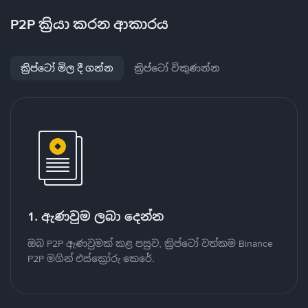
P2P ක්‍රියා කරන ආකාරය
ක්‍රිප්ටෝ මිල දී ගන්න
ක්‍රිප්ටෝ විකුණන්න
1. ඇණවුම ලබා දෙන්න
ඔබ P2P ඇණවුමක් කළ පසුව, ක්‍රිප්ටෝ වත්කම Binance
P2P මගින් එස්ක්‍රෝරු කෙරේ.