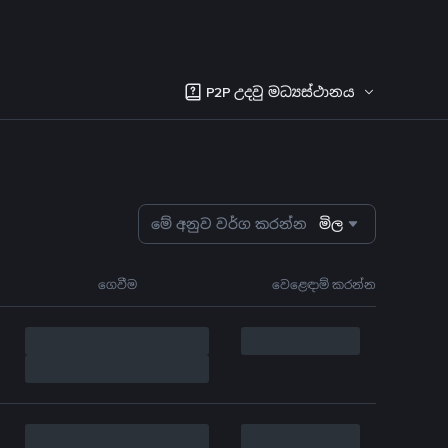
P2P උදවු මධ්‍යස්ථානය
මේ අනුව වර්ග කරන්න
මිල
ගෙවීම
වෙළෙඳාම් කරන්න