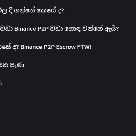
මිල දී ගන්නේ කෙසේ ද?
ඩා Binance P2P වඩා හොඳ වන්නේ ඇයි?
ේ ද? Binance P2P Escrow FTW!
සෙන පැණ
ය