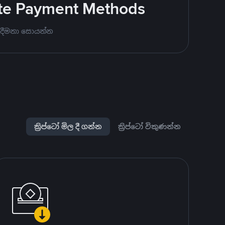
rite Payment Methods
 දීමනා සොයන්න
ක්‍රිප්ටෝ මිල දී ගන්න
ක්‍රිප්ටෝ විකුණන්න