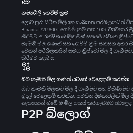
නම්‍යශීලී ගෙවීම් ක්‍රම
ලොව පුරා සිටින මිලියන සංඛ්‍යාත පරිශීලකයින් වි
Binance P2P 800+ ගෙවීම් ක්‍රම සහ 100+ ව්‍යවහාර මු
කිරීමට ආරක්ෂිත වේදිකාවක් සපයයි.විවෘත ක්‍ර
කැමති මිල ගණන් සහ ගෙවීම් ක්‍රම සකසන අතර ම
වෙනත් පරිශීලකයින් සමග ක්‍රිප්ටෝ මිල දී ගැනීම
කිරීමට හැකි ය.
ඔබ කැමති මිල ගණන් යටතේ වෙළෙඳාම් කරන්න
ඔබ කැමති මිලකට මිල දී ගැනීමට සහ විකිණීමට ඇ
මුදල් වෙළෙඳාම් කරන්න. පවතින දීමනාවලින් මිල 
නැතහොත් ඔබේ ම මිල සකස් කරගැනීමට වෙළෙඳ දැ
P2P බ්ලොග්