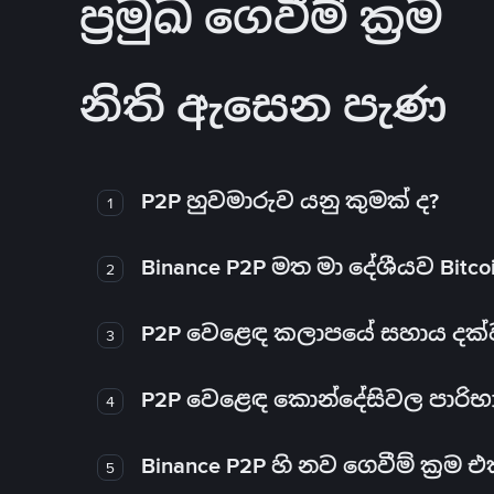
ප්‍රමුඛ ගෙවීම් ක්‍රම
නිති ඇසෙන පැණ
P2P හුවමාරුව යනු කුමක් ද?
1
Binance P2P මත මා දේශීයව Bitc
2
P2P වෙළෙඳ කලාපයේ සහාය දක්වන 
3
P2P වෙළෙඳ කොන්දේසිවල පාරිභ
4
Binance P2P හි නව ගෙවීම් ක්‍රම
5