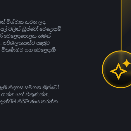
සින් විශ්වාස කරන ලද,
දල් වලින් ක්‍රිප්ටෝ වෙළෙඳාම්
ිප්ටෝ වෙළෙඳපොළක තමන්
, පරිශීලකයින්ට ඍජුව
ට, විකිණීමට සහ වෙළෙඳාම්
ති නිදහස සමගග ක්‍රිප්ටෝ
දී ගන්න හෝ විකුණන්න,
න්වීම් නිර්මාණය කරන්න.