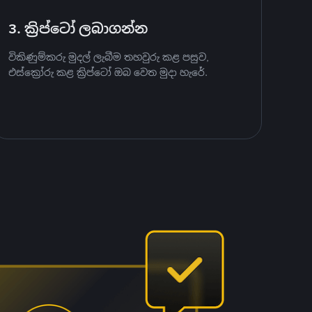
3. ක්‍රිප්ටෝ ලබාගන්න
විකිණුම්කරු මුදල් ලැබීම තහවුරු කළ පසුව,
එස්ක්‍රෝරු කළ ක්‍රිප්ටෝ ඔබ වෙත මුදා හැරේ.