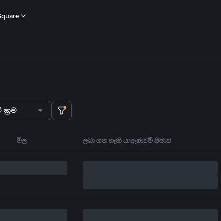
Square
 ක්‍රම
මිල
ලබා ගත හැකි ය/ඇණවුම් සීමාව