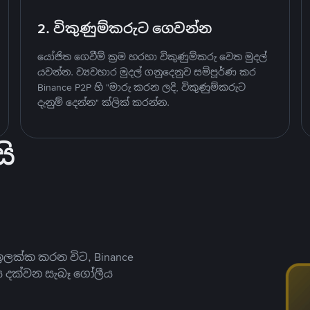
2. විකුණුම්කරුට ගෙවන්න
යෝජිත ගෙවීම් ක්‍රම හරහා විකුණුම්කරු වෙත මුදල්
යවන්න. ව්‍යවහාර මුදල් ගනුදෙනුව සම්පූර්ණ කර
Binance P2P හි "මාරු කරන ලදි, විකුණුම්කරුට
දැනුම් දෙන්න" ක්ලික් කරන්න.
ි
ලක්ක කරන විට, Binance
ය දක්වන සැබෑ ගෝලීය