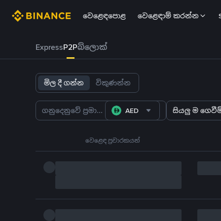
වෙළෙඳපොළ
වෙළෙඳාම් කරන්න
Express
P2P
බ්ලොක්
මිල දී ගන්න
විකුණන්න
AED
සියලු ම ගෙවීම්
වෙළෙඳ ප්‍රචාරකයන්