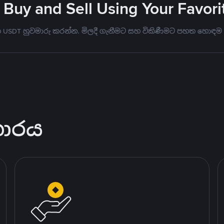
 Buy and Sell Using Your Favo
මත USDT හුවමාරු කරන්න. මිලදී ගැනීමට සහ විකිණීමට පහත හොඳම
කාරය