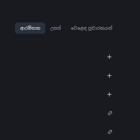
ආරම්භක
උසස්
වෙළෙඳ ප්‍රචාරකයන්