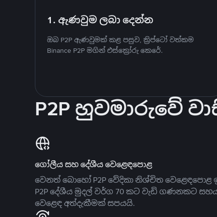
1. ඇණවුම ලබා දෙන්න
ඔබ P2P ඇණවුමක් කළ පසුව, ක්‍රිප්ටෝ වත්කම
Binance P2P මගින් එස්ක්‍රෝරු කෙරේ.
P2P හුවමාරුවේ වාස
ගෝලීය සහ දේශීය වෙළෙඳපොළ
වෙනත් බොහෝ P2P වේදිකා නිශ්චිත වෙළෙඳපොළ ඉ
P2P දේශීය මුදල් වර්ග 70 කට වැඩි ගණනකට සහ
වෙළෙඳ අත්දැකීමක් සපයයි.