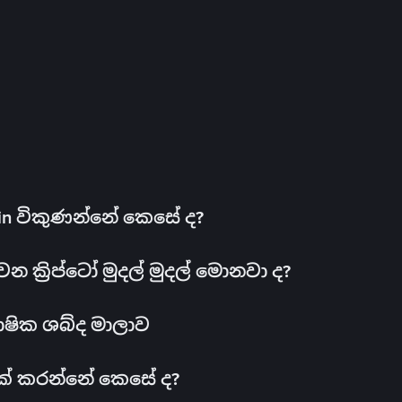
oin විකුණන්නේ කෙසේ ද?
ක්‍රිප්ටෝ මුදල් මුදල් මොනවා ද?
ාෂික ශබ්ද මාලාව
 එක් කරන්නේ කෙසේ ද?