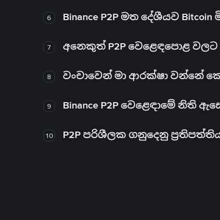
Binance P2P මත දේශීයව Bitcoin 
6
අනෙකුත් P2P වෙළෙඳපොළ වලට ව
7
වංචාවෙන් මා ආරක්ෂා වන්නේ කෙස
8
Binance P2P වෙළෙඳාමේ නිති ඇ
9
P2P පරිශීලක ගනුදෙනු ප්‍රතිපත්ති
10