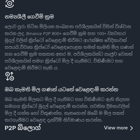
නම්‍යශීලී ගෙවීම් ක්‍රම
ලොව පුරා සිටින මිලියන සංඛ්‍යාත පරිශීලකයින් විසින් විශ්වාස
කරන ලද, Binance P2P 800+ ගෙවීම් ක්‍රම සහ 100+ ව්‍යවහාර
මුදල් වලින් ක්‍රිප්ටෝ වෙළෙඳාම් කිරීමට ආරක්ෂිත වේදිකාවක්
සපයයි.විවෘත ක්‍රිප්ටෝ වෙළෙඳපොළක තමන් කැමති මිල ගණන්
සහ ගෙවීම් ක්‍රම සකසන අතර ම, පරිශීලකයින්ට ඍජුව වෙනත්
පරිශීලකයින් සමග ක්‍රිප්ටෝ මිල දී ගැනීමට, විකිණීමට සහ
වෙළෙඳාම් කිරීමට හැකි ය.
ඔබ කැමති මිල ගණන් යටතේ වෙළෙඳාම් කරන්න
ඔබ කැමති මිලකට මිල දී ගැනීමට සහ විකිණීමට ඇති නිදහස
සමගග ක්‍රිප්ටෝ මුදල් වෙළෙඳාම් කරන්න. පවතින දීමනාවලින්
මිල දී ගන්න හෝ විකුණන්න, නැතහොත් ඔබේ ම මිල සකස්
කරගැනීමට වෙළෙඳ දැන්වීම් නිර්මාණය කරන්න.
P2P බ්ලොග්
View more