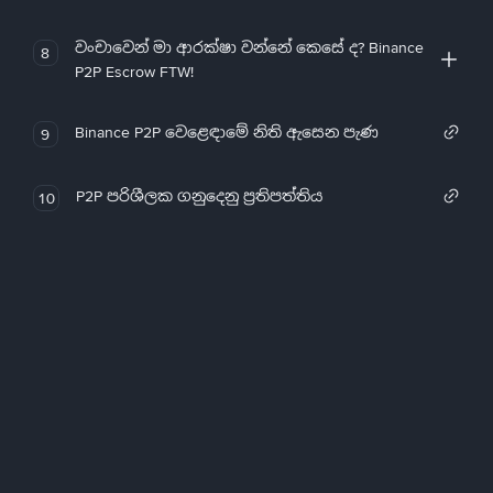
වංචාවෙන් මා ආරක්ෂා වන්නේ කෙසේ ද? Binance
8
P2P Escrow FTW!
Binance P2P වෙළෙඳාමේ නිති ඇසෙන පැණ
9
P2P පරිශීලක ගනුදෙනු ප්‍රතිපත්තිය
10