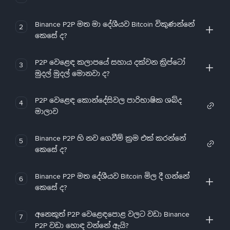
Binance P2P මත මා දේශීයව Bitcoin විකුණන්නේ
2
කෙසේ ද?
P2P වෙළෙඳ කලාපයේ සහාය දක්වන ක්‍රිප්ටෝ
3
මුදල් මුදල් මොනවා ද?
P2P වෙළෙඳ කොන්දේසිවල පාරිභාෂික ශබ්ද
4
මාලාව
Binance P2P හි නව ගෙවීම් ක්‍රම එක් කරන්නේ
5
කෙසේ ද?
Binance P2P මත දේශීයව Bitcoin මිල දී ගන්නේ
6
කෙසේ ද?
අනෙකුත් P2P වෙළෙඳපොළ වලට වඩා Binance
7
P2P වඩා හොඳ වන්නේ ඇයි?