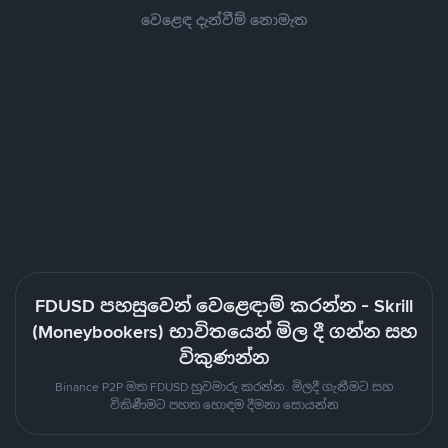
වෙළෙඳ දැන්වීම් නොමැත
FDUSD පහසුවෙන් වෙළෙඳාම් කරන්න - Skrill
(Moneybookers) භාවිතයෙන් මිල දී ගන්න සහ
විකුණන්න
Binance P2P මත FDUSD හුවමාරු කරන්න. මිලදී ගැනීමට සහ
විකිණීමට පහත හොඳම දීමනා සොයන්න