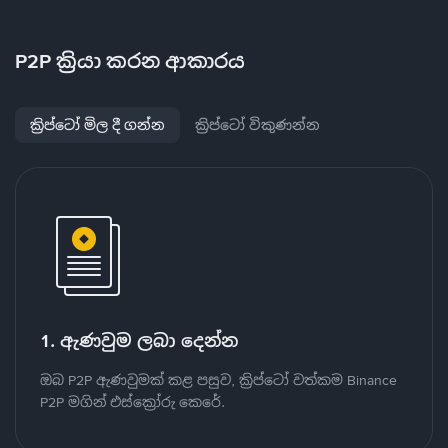
P2P ක්‍රියා කරන ආකාරය
ක්‍රිප්ටෝ මිල දී ගන්න
ක්‍රිප්ටෝ විකුණන්න
1. ඇණවුම ලබා දෙන්න
ඔබ P2P ඇණවුමක් කළ පසුව, ක්‍රිප්ටෝ වත්කම Binance
P2P මගින් එස්ක්‍රෝරු කෙරේ.