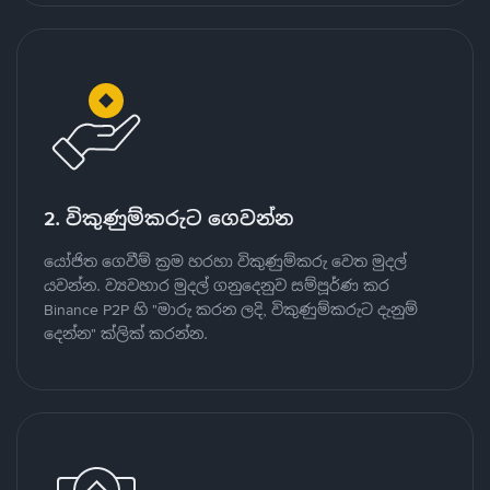
2. විකුණුම්කරුට ගෙවන්න
යෝජිත ගෙවීම් ක්‍රම හරහා විකුණුම්කරු වෙත මුදල්
යවන්න. ව්‍යවහාර මුදල් ගනුදෙනුව සම්පූර්ණ කර
Binance P2P හි "මාරු කරන ලදි, විකුණුම්කරුට දැනුම්
දෙන්න" ක්ලික් කරන්න.