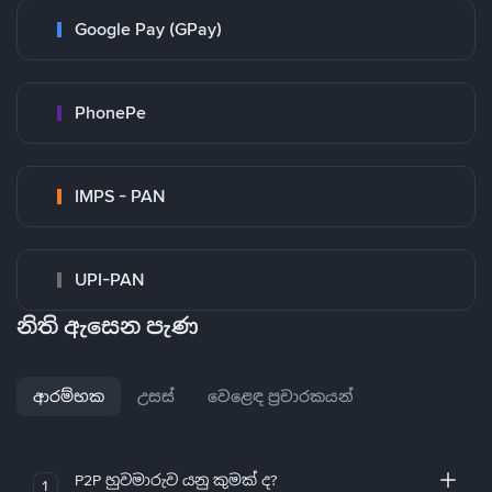
Google Pay (GPay)
PhonePe
IMPS - PAN
UPI-PAN
නිති ඇසෙන පැණ
ආරම්භක
උසස්
වෙළෙඳ ප්‍රචාරකයන්
P2P හුවමාරුව යනු කුමක් ද?
1