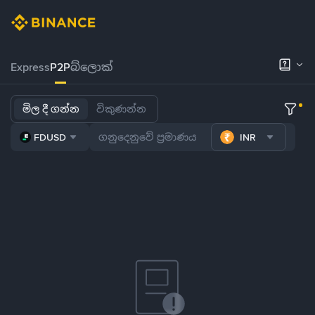
Express
P2P
බ්ලොක්
මිල දී ගන්න
විකුණන්න
FDUSD
INR