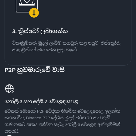
3. ක්‍රිප්ටෝ ලබාගන්න
විකිණුම්කරු මුදල් ලැබීම තහවුරු කළ පසුව, එස්ක්‍රෝරු
කළ ක්‍රිප්ටෝ ඔබ වෙත මුදා හැරේ.
P2P හුවමාරුවේ වාසි
ගෝලීය සහ දේශීය වෙළෙඳපොළ
වෙනත් බොහෝ P2P වේදිකා නිශ්චිත වෙළෙඳපොළ ඉලක්ක
කරන විට, Binance P2P දේශීය මුදල් වර්ග 70 කට වැඩි
ගණනකට සහය දක්වන සැබෑ ගෝලීය වෙළෙඳ අත්දැකීමක්
සපයයි.