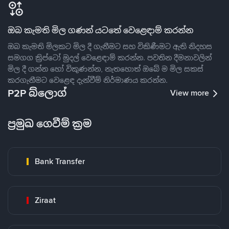
ඔබ කැමති මිල ගණන් යටතේ වෙළෙඳාම් කරන්න
ඔබ කැමති මිලකට මිල දී ගැනීමට සහ විකිණීමට ඇති නිදහස
සමගග ක්‍රිප්ටෝ මුදල් වෙළෙඳාම් කරන්න. පවතින දීමනාවලින්
මිල දී ගන්න හෝ විකුණන්න, නැතහොත් ඔබේ ම මිල සකස්
කරගැනීමට වෙළෙඳ දැන්වීම් නිර්මාණය කරන්න.
P2P බ්ලොග්
View more
ප්‍රමුඛ ගෙවීම් ක්‍රම
Bank Transfer
Ziraat