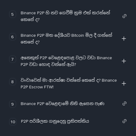
Binance P2P හි නව ගෙවීම් ක්‍රම එක් කරන්නේ
5
කෙසේ ද?
Binance P2P මත දේශීයව Bitcoin මිල දී ගන්නේ
6
කෙසේ ද?
අනෙකුත් P2P වෙළෙඳපොළ වලට වඩා Binance
7
P2P වඩා හොඳ වන්නේ ඇයි?
වංචාවෙන් මා ආරක්ෂා වන්නේ කෙසේ ද? Binance
8
P2P Escrow FTW!
Binance P2P වෙළෙඳාමේ නිති ඇසෙන පැණ
9
P2P පරිශීලක ගනුදෙනු ප්‍රතිපත්තිය
10