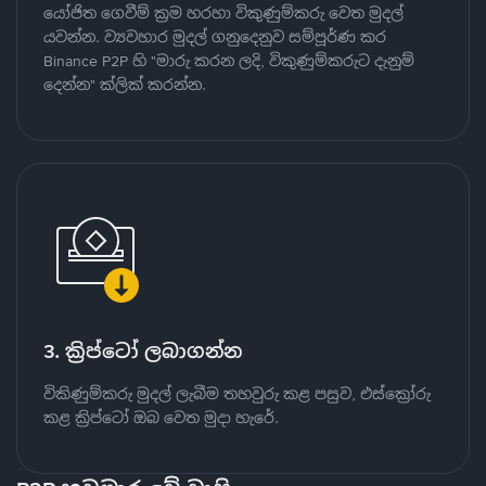
යෝජිත ගෙවීම් ක්‍රම හරහා විකුණුම්කරු වෙත මුදල්
යවන්න. ව්‍යවහාර මුදල් ගනුදෙනුව සම්පූර්ණ කර
Binance P2P හි "මාරු කරන ලදි, විකුණුම්කරුට දැනුම්
දෙන්න" ක්ලික් කරන්න.
3. ක්‍රිප්ටෝ ලබාගන්න
විකිණුම්කරු මුදල් ලැබීම තහවුරු කළ පසුව, එස්ක්‍රෝරු
කළ ක්‍රිප්ටෝ ඔබ වෙත මුදා හැරේ.