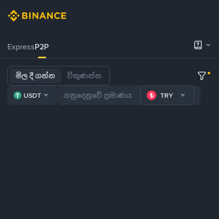
Express
P2P
මිල දී ගන්න
විකුණන්න
USDT
TRY