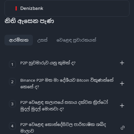
Denizbank
නිති ඇසෙන පැණ
ආරම්භක
උසස්
වෙළෙඳ ප්‍රචාරකයන්
P2P හුවමාරුව යනු කුමක් ද?
1
Binance P2P මත මා දේශීයව Bitcoin විකුණන්නේ
2
කෙසේ ද?
P2P වෙළෙඳ කලාපයේ සහාය දක්වන ක්‍රිප්ටෝ
3
මුදල් මුදල් මොනවා ද?
P2P වෙළෙඳ කොන්දේසිවල පාරිභාෂික ශබ්ද
4
මාලාව