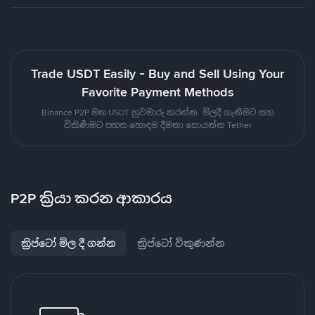
Trade USDT Easily - Buy and Sell Using Your
Favorite Payment Methods
Binance P2P මත USDT හුවමාරු කරන්න. මිලදී ගැනීමට සහ
විකිණීමට පහත හොඳම දීමනා සොයන්න Tether
P2P ක්‍රියා කරන ආකාරය
ක්‍රිප්ටෝ මිල දී ගන්න
ක්‍රිප්ටෝ විකුණන්න