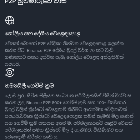
P2P හුවමාරුවේ වාසි
ගෝලීය සහ දේශීය වෙළෙඳපොළ
වෙනත් බොහෝ P2P වේදිකා නිශ්චිත වෙළෙඳපොළ ඉලක්ක
කරන විට, Binance P2P දේශීය මුදල් වර්ග 70 කට වැඩි
ගණනකට සහය දක්වන සැබෑ ගෝලීය වෙළෙඳ අත්දැකීමක්
සපයයි.
නම්‍යශීලී ගෙවීම් ක්‍රම
ලොව පුරා සිටින මිලියන සංඛ්‍යාත පරිශීලකයින් විසින් විශ්වාස
කරන ලද, Binance P2P 800+ ගෙවීම් ක්‍රම සහ 100+ ව්‍යවහාර
මුදල් වලින් ක්‍රිප්ටෝ වෙළෙඳාම් කිරීමට ආරක්ෂිත වේදිකාවක්
සපයයි.විවෘත ක්‍රිප්ටෝ වෙළෙඳපොළක තමන් කැමති මිල ගණන්
සහ ගෙවීම් ක්‍රම සකසන අතර ම, පරිශීලකයින්ට ඍජුව වෙනත්
පරිශීලකයින් සමග ක්‍රිප්ටෝ මිල දී ගැනීමට, විකිණීමට සහ
වෙළෙඳාම් කිරීමට හැකි ය.