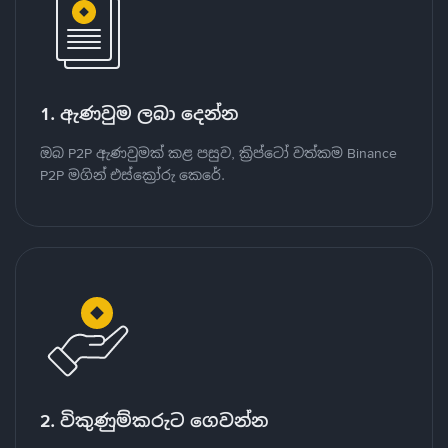
1. ඇණවුම ලබා දෙන්න
ඔබ P2P ඇණවුමක් කළ පසුව, ක්‍රිප්ටෝ වත්කම Binance
P2P මගින් එස්ක්‍රෝරු කෙරේ.
2. විකුණුම්කරුට ගෙවන්න