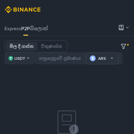
Express
P2P
බ්ලොක්
මිල දී ගන්න
විකුණන්න
USDT
ARS