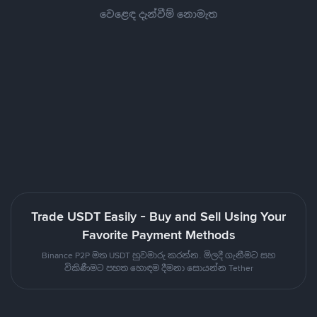
වෙළෙඳ දැන්වීම් නොමැත
Trade USDT Easily - Buy and Sell Using Your
Favorite Payment Methods
Binance P2P මත USDT හුවමාරු කරන්න. මිලදී ගැනීමට සහ
විකිණීමට පහත හොඳම දීමනා සොයන්න Tether