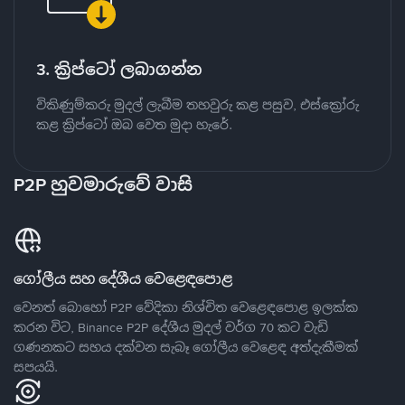
3. ක්‍රිප්ටෝ ලබාගන්න
විකිණුම්කරු මුදල් ලැබීම තහවුරු කළ පසුව, එස්ක්‍රෝරු
කළ ක්‍රිප්ටෝ ඔබ වෙත මුදා හැරේ.
P2P හුවමාරුවේ වාසි
ගෝලීය සහ දේශීය වෙළෙඳපොළ
වෙනත් බොහෝ P2P වේදිකා නිශ්චිත වෙළෙඳපොළ ඉලක්ක
කරන විට, Binance P2P දේශීය මුදල් වර්ග 70 කට වැඩි
ගණනකට සහය දක්වන සැබෑ ගෝලීය වෙළෙඳ අත්දැකීමක්
සපයයි.