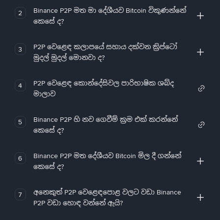
Binance P2P මත මා දේශීයව Bitcoin විකුණන්නේ
2
කෙසේ ද?
P2P වෙළෙඳ කලාපයේ සහාය දක්වන ක්‍රිප්ටෝ
3
මුදල් මුදල් මොනවා ද?
P2P වෙළෙඳ කොන්දේසිවල පාරිභාෂික ශබ්ද
4
මාලාව
Binance P2P හි නව ගෙවීම් ක්‍රම එක් කරන්නේ
5
කෙසේ ද?
Binance P2P මත දේශීයව Bitcoin මිල දී ගන්නේ
6
කෙසේ ද?
අනෙකුත් P2P වෙළෙඳපොළ වලට වඩා Binance
7
P2P වඩා හොඳ වන්නේ ඇයි?