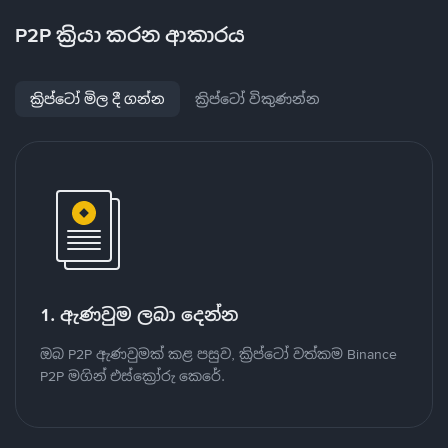
P2P ක්‍රියා කරන ආකාරය
ක්‍රිප්ටෝ මිල දී ගන්න
ක්‍රිප්ටෝ විකුණන්න
1. ඇණවුම ලබා දෙන්න
ඔබ P2P ඇණවුමක් කළ පසුව, ක්‍රිප්ටෝ වත්කම Binance
P2P මගින් එස්ක්‍රෝරු කෙරේ.