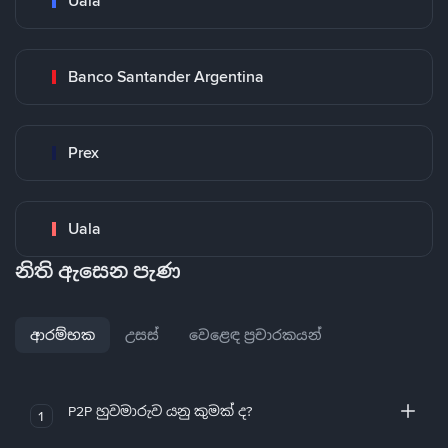
Uala
Banco Santander Argentina
Prex
Uala
නිති ඇසෙන පැණ
ආරම්භක
උසස්
වෙළෙඳ ප්‍රචාරකයන්
P2P හුවමාරුව යනු කුමක් ද?
1