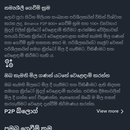
නම්‍යශීලී ගෙවීම් ක්‍රම
ලොව පුරා සිටින මිලියන සංඛ්‍යාත පරිශීලකයින් විසින් විශ්වාස
කරන ලද, Binance P2P 800+ ගෙවීම් ක්‍රම සහ 100+ ව්‍යවහාර
මුදල් වලින් ක්‍රිප්ටෝ වෙළෙඳාම් කිරීමට ආරක්ෂිත වේදිකාවක්
සපයයි.විවෘත ක්‍රිප්ටෝ වෙළෙඳපොළක තමන් කැමති මිල ගණන්
සහ ගෙවීම් ක්‍රම සකසන අතර ම, පරිශීලකයින්ට ඍජුව වෙනත්
පරිශීලකයින් සමග ක්‍රිප්ටෝ මිල දී ගැනීමට, විකිණීමට සහ
වෙළෙඳාම් කිරීමට හැකි ය.
ඔබ කැමති මිල ගණන් යටතේ වෙළෙඳාම් කරන්න
ඔබ කැමති මිලකට මිල දී ගැනීමට සහ විකිණීමට ඇති නිදහස
සමගග ක්‍රිප්ටෝ මුදල් වෙළෙඳාම් කරන්න. පවතින දීමනාවලින්
මිල දී ගන්න හෝ විකුණන්න, නැතහොත් ඔබේ ම මිල සකස්
කරගැනීමට වෙළෙඳ දැන්වීම් නිර්මාණය කරන්න.
P2P බ්ලොග්
View more
ප්‍රමුඛ ගෙවීම් ක්‍රම