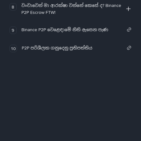
වංචාවෙන් මා ආරක්ෂා වන්නේ කෙසේ ද? Binance
8
P2P Escrow FTW!
Binance P2P වෙළෙඳාමේ නිති ඇසෙන පැණ
9
P2P පරිශීලක ගනුදෙනු ප්‍රතිපත්තිය
10