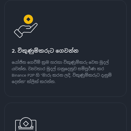
2. විකුණුම්කරුට ගෙවන්න
යෝජිත ගෙවීම් ක්‍රම හරහා විකුණුම්කරු වෙත මුදල්
යවන්න. ව්‍යවහාර මුදල් ගනුදෙනුව සම්පූර්ණ කර
Binance P2P හි "මාරු කරන ලදි, විකුණුම්කරුට දැනුම්
දෙන්න" ක්ලික් කරන්න.