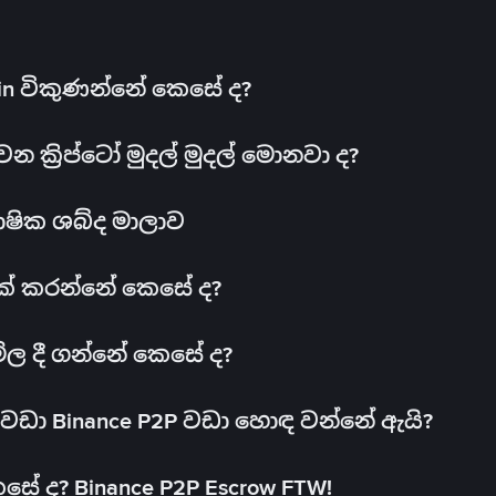
oin විකුණන්නේ කෙසේ ද?
ක්‍රිප්ටෝ මුදල් මුදල් මොනවා ද?
ාෂික ශබ්ද මාලාව
 එක් කරන්නේ කෙසේ ද?
මිල දී ගන්නේ කෙසේ ද?
ඩා Binance P2P වඩා හොඳ වන්නේ ඇයි?
ේ ද? Binance P2P Escrow FTW!