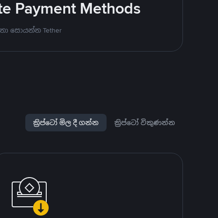
rite Payment Methods
නා සොයන්න Tether
ක්‍රිප්ටෝ මිල දී ගන්න
ක්‍රිප්ටෝ විකුණන්න