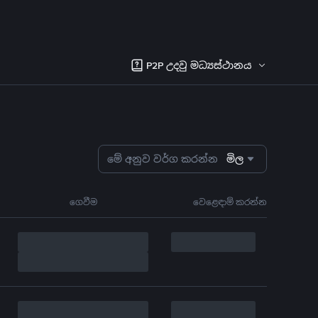
P2P උදවු මධ්‍යස්ථානය
මේ අනුව වර්ග කරන්න
මිල
ගෙවීම
වෙළෙඳාම් කරන්න