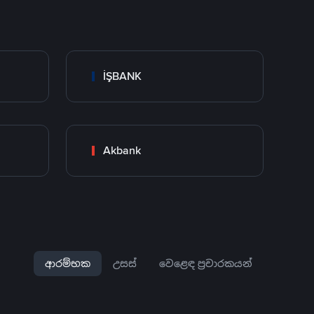
İŞBANK
Akbank
ආරම්භක
උසස්
වෙළෙඳ ප්‍රචාරකයන්