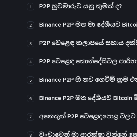
P2P හුවමාරුව යනු කුමක් ද?
1
Binance P2P මත මා දේශීයව Bitc
2
P2P වෙළෙඳ කලාපයේ සහාය දක්වන 
3
P2P වෙළෙඳ කොන්දේසිවල පාරිභ
4
Binance P2P හි නව ගෙවීම් ක්‍රම
5
Binance P2P මත දේශීයව Bitcoin 
6
අනෙකුත් P2P වෙළෙඳපොළ වලට ව
7
වංචාවෙන් මා ආරක්ෂා වන්නේ කෙස
8