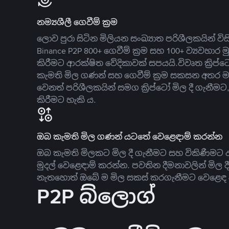
නම්‍යශීලී ගෙවීම් ක්‍රම
ලොව පුරා සිටින මිලියන සංඛ්‍යාත පරිශීලකයින් වි
Binance P2P 800+ ගෙවීම් ක්‍රම සහ 100+ ව්‍යවහාර මු
කිරීමට ආරක්ෂිත වේදිකාවක් සපයයි.විවෘත ක්‍ර
කැමති මිල ගණන් සහ ගෙවීම් ක්‍රම සකසන අතර ම
වෙනත් පරිශීලකයින් සමග ක්‍රිප්ටෝ මිල දී ගැනීම
කිරීමට හැකි ය.
ඔබ කැමති මිල ගණන් යටතේ වෙළෙඳාම් කරන්න
ඔබ කැමති මිලකට මිල දී ගැනීමට සහ විකිණීමට ඇ
මුදල් වෙළෙඳාම් කරන්න. පවතින දීමනාවලින් මිල 
නැතහොත් ඔබේ ම මිල සකස් කරගැනීමට වෙළෙඳ දැ
P2P බ්ලොග්