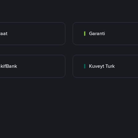
raat
Garanti
kifBank
Kuveyt Turk