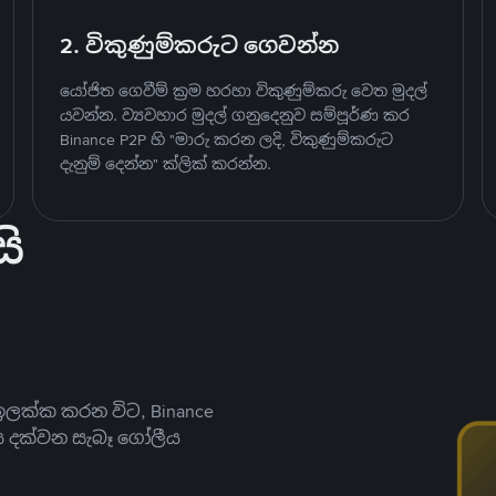
2. විකුණුම්කරුට ගෙවන්න
යෝජිත ගෙවීම් ක්‍රම හරහා විකුණුම්කරු වෙත මුදල්
යවන්න. ව්‍යවහාර මුදල් ගනුදෙනුව සම්පූර්ණ කර
Binance P2P හි "මාරු කරන ලදි, විකුණුම්කරුට
දැනුම් දෙන්න" ක්ලික් කරන්න.
ි
ලක්ක කරන විට, Binance
ය දක්වන සැබෑ ගෝලීය