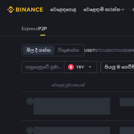
වෙළෙඳපොළ
වෙළෙඳාම් කරන්න
Express
P2P
මිල දී ගන්න
විකුණන්න
USDT
BTC
USDC
FDUSD
BN
TRY
සියලු ම ගෙවීම්
වෙළෙඳ ප්‍රචාරකයන්