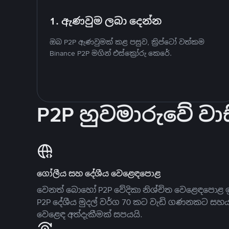
1. ඇණවුම ලබා දෙන්න
ඔබ P2P ඇණවුමක් කළ පසුව, ක්‍රිප්ටෝ වත්කම
Binance P2P මගින් එස්ක්‍රෝරු කෙරේ.
P2P හුවමාරුවේ වාස
ගෝලීය සහ දේශීය වෙළෙඳපොළ
වෙනත් බොහෝ P2P වේදිකා නිශ්චිත වෙළෙඳපොළ ඉ
P2P දේශීය මුදල් වර්ග 70 කට වැඩි ගණනකට සහ
වෙළෙඳ අත්දැකීමක් සපයයි.