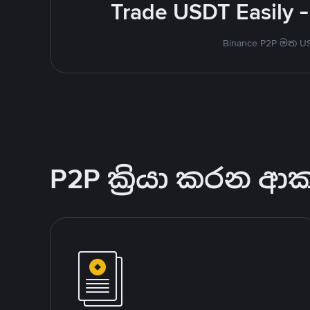
Trade USDT Easily -
Binance P2P මත 
P2P ක්‍රියා කරන ආ