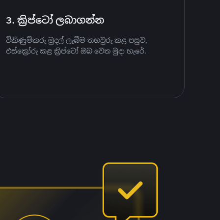
3. ක්‍රිප්ටෝ ලබාගන්න
විකිණුම්කරු මුදල් ලැබීම තහවුරු කළ පසුව,
එස්ක්‍රෝරු කළ ක්‍රිප්ටෝ ඔබ වෙත මුදා හැරේ.