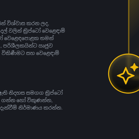
සින් විශ්වාස කරන ලද,
දල් වලින් ක්‍රිප්ටෝ වෙළෙඳාම්
ිප්ටෝ වෙළෙඳපොළක තමන්
, පරිශීලකයින්ට ඍජුව
ට, විකිණීමට සහ වෙළෙඳාම්
ති නිදහස සමගග ක්‍රිප්ටෝ
දී ගන්න හෝ විකුණන්න,
න්වීම් නිර්මාණය කරන්න.