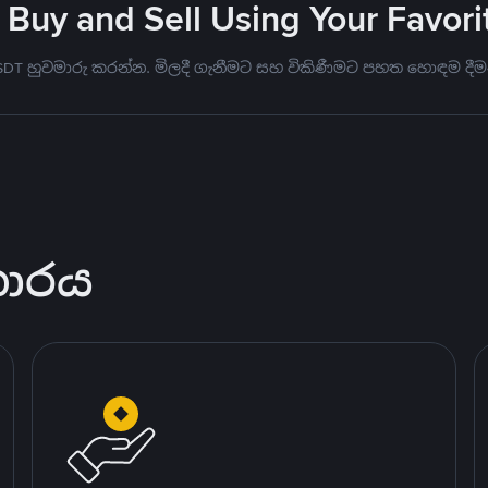
 Buy and Sell Using Your Favo
USDT හුවමාරු කරන්න. මිලදී ගැනීමට සහ විකිණීමට පහත හොඳම දීම
කාරය