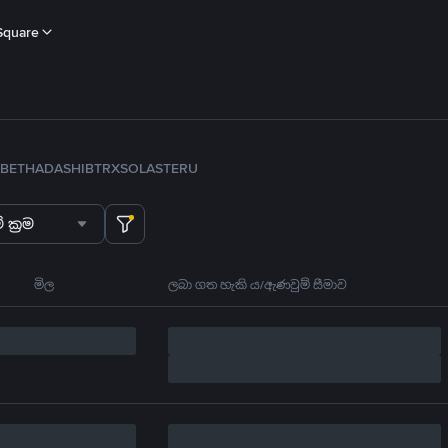
Square
B
ETH
ADA
SHIB
TRX
SOL
ASTER
U
 ක්‍රම
මිල
ලබා ගත හැකි ය/ඇණවුම් සීමාව