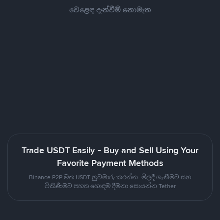
වෙළෙඳ දැන්වීම් නොමැත
Trade USDT Easily - Buy and Sell Using Your
Favorite Payment Methods
Binance P2P මත USDT හුවමාරු කරන්න. මිලදී ගැනීමට සහ
විකිණීමට පහත හොඳම දීමනා සොයන්න Tether