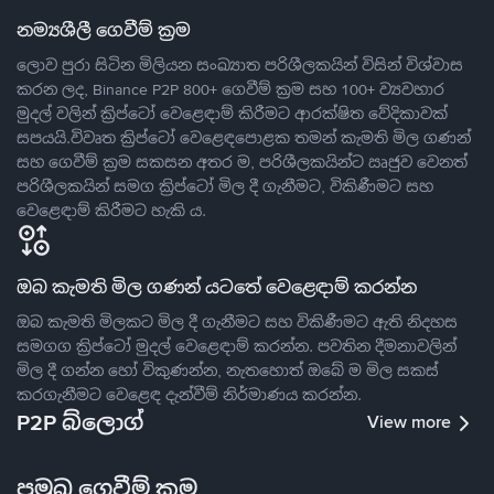
නම්‍යශීලී ගෙවීම් ක්‍රම
ලොව පුරා සිටින මිලියන සංඛ්‍යාත පරිශීලකයින් විසින් විශ්වාස
කරන ලද, Binance P2P 800+ ගෙවීම් ක්‍රම සහ 100+ ව්‍යවහාර
මුදල් වලින් ක්‍රිප්ටෝ වෙළෙඳාම් කිරීමට ආරක්ෂිත වේදිකාවක්
සපයයි.විවෘත ක්‍රිප්ටෝ වෙළෙඳපොළක තමන් කැමති මිල ගණන්
සහ ගෙවීම් ක්‍රම සකසන අතර ම, පරිශීලකයින්ට ඍජුව වෙනත්
පරිශීලකයින් සමග ක්‍රිප්ටෝ මිල දී ගැනීමට, විකිණීමට සහ
වෙළෙඳාම් කිරීමට හැකි ය.
ඔබ කැමති මිල ගණන් යටතේ වෙළෙඳාම් කරන්න
ඔබ කැමති මිලකට මිල දී ගැනීමට සහ විකිණීමට ඇති නිදහස
සමගග ක්‍රිප්ටෝ මුදල් වෙළෙඳාම් කරන්න. පවතින දීමනාවලින්
මිල දී ගන්න හෝ විකුණන්න, නැතහොත් ඔබේ ම මිල සකස්
කරගැනීමට වෙළෙඳ දැන්වීම් නිර්මාණය කරන්න.
P2P බ්ලොග්
View more
ප්‍රමුඛ ගෙවීම් ක්‍රම