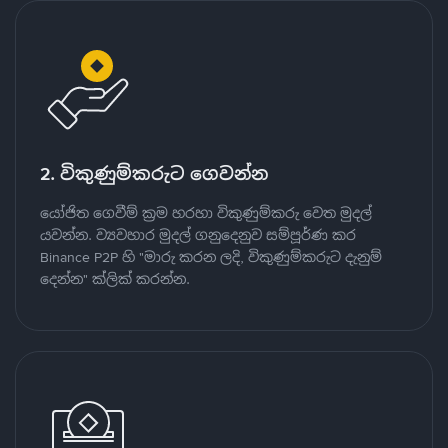
2. විකුණුම්කරුට ගෙවන්න
යෝජිත ගෙවීම් ක්‍රම හරහා විකුණුම්කරු වෙත මුදල්
යවන්න. ව්‍යවහාර මුදල් ගනුදෙනුව සම්පූර්ණ කර
Binance P2P හි "මාරු කරන ලදි, විකුණුම්කරුට දැනුම්
දෙන්න" ක්ලික් කරන්න.