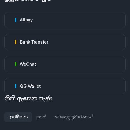
Alipay
Bank Transfer
WeChat
QQ Wallet
නිති ඇසෙන පැණ
ආරම්භක
උසස්
වෙළෙඳ ප්‍රචාරකයන්