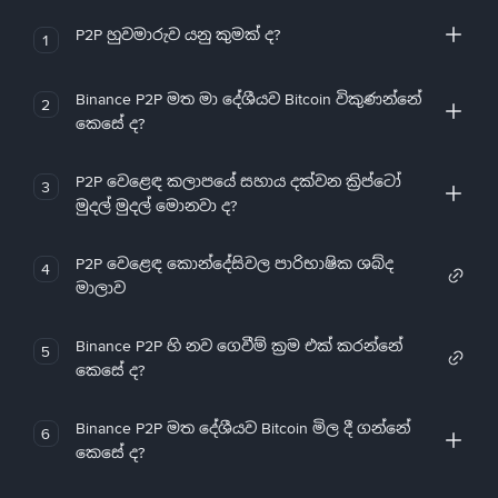
P2P හුවමාරුව යනු කුමක් ද?
1
Binance P2P මත මා දේශීයව Bitcoin විකුණන්නේ
2
කෙසේ ද?
P2P වෙළෙඳ කලාපයේ සහාය දක්වන ක්‍රිප්ටෝ
3
මුදල් මුදල් මොනවා ද?
P2P වෙළෙඳ කොන්දේසිවල පාරිභාෂික ශබ්ද
4
මාලාව
Binance P2P හි නව ගෙවීම් ක්‍රම එක් කරන්නේ
5
කෙසේ ද?
Binance P2P මත දේශීයව Bitcoin මිල දී ගන්නේ
6
කෙසේ ද?