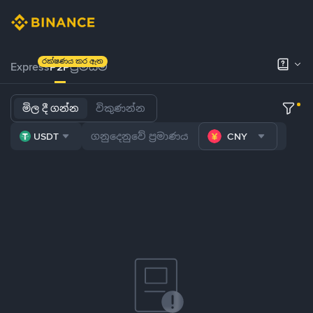
රක්ෂණය කර ඇත
Express
P2P
ප්‍රිමියම්
මිල දී ගන්න
විකුණන්න
USDT
CNY