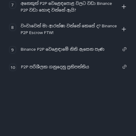
අනෙකුත් P2P වෙළෙඳපොළ වලට වඩා Binance
7
P2P වඩා හොඳ වන්නේ ඇයි?
වංචාවෙන් මා ආරක්ෂා වන්නේ කෙසේ ද? Binance
8
P2P Escrow FTW!
Binance P2P වෙළෙඳාමේ නිති ඇසෙන පැණ
9
P2P පරිශීලක ගනුදෙනු ප්‍රතිපත්තිය
10