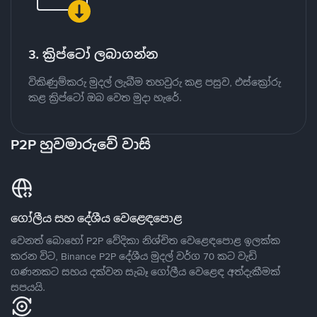
3. ක්‍රිප්ටෝ ලබාගන්න
විකිණුම්කරු මුදල් ලැබීම තහවුරු කළ පසුව, එස්ක්‍රෝරු
කළ ක්‍රිප්ටෝ ඔබ වෙත මුදා හැරේ.
P2P හුවමාරුවේ වාසි
ගෝලීය සහ දේශීය වෙළෙඳපොළ
වෙනත් බොහෝ P2P වේදිකා නිශ්චිත වෙළෙඳපොළ ඉලක්ක
කරන විට, Binance P2P දේශීය මුදල් වර්ග 70 කට වැඩි
ගණනකට සහය දක්වන සැබෑ ගෝලීය වෙළෙඳ අත්දැකීමක්
සපයයි.