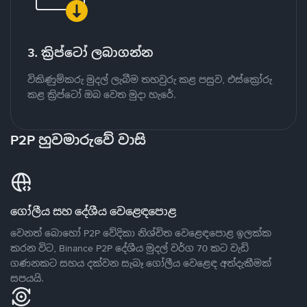
3. ක්‍රිප්ටෝ ලබාගන්න
විකිණුම්කරු මුදල් ලැබීම තහවුරු කළ පසුව, එස්ක්‍රෝරු
කළ ක්‍රිප්ටෝ ඔබ වෙත මුදා හැරේ.
P2P හුවමාරුවේ වාසි
ගෝලීය සහ දේශීය වෙළෙඳපොළ
වෙනත් බොහෝ P2P වේදිකා නිශ්චිත වෙළෙඳපොළ ඉලක්ක
කරන විට, Binance P2P දේශීය මුදල් වර්ග 70 කට වැඩි
ගණනකට සහය දක්වන සැබෑ ගෝලීය වෙළෙඳ අත්දැකීමක්
සපයයි.