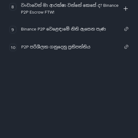
වංචාවෙන් මා ආරක්ෂා වන්නේ කෙසේ ද? Binance
8
P2P Escrow FTW!
Binance P2P වෙළෙඳාමේ නිති ඇසෙන පැණ
9
P2P පරිශීලක ගනුදෙනු ප්‍රතිපත්තිය
10