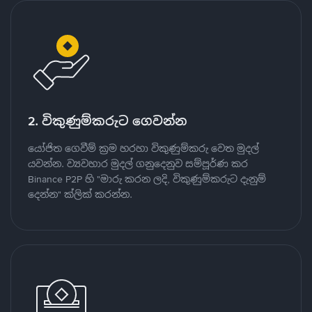
2. විකුණුම්කරුට ගෙවන්න
යෝජිත ගෙවීම් ක්‍රම හරහා විකුණුම්කරු වෙත මුදල්
යවන්න. ව්‍යවහාර මුදල් ගනුදෙනුව සම්පූර්ණ කර
Binance P2P හි "මාරු කරන ලදි, විකුණුම්කරුට දැනුම්
දෙන්න" ක්ලික් කරන්න.