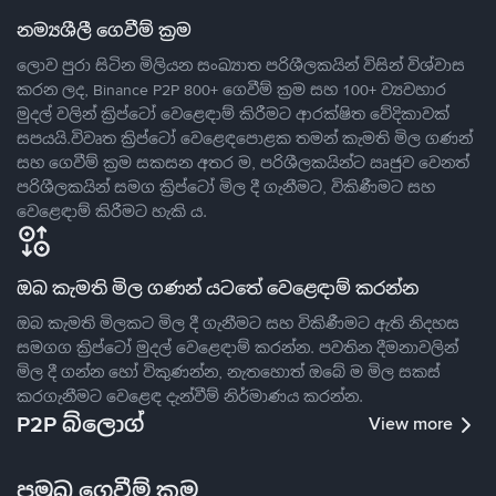
නම්‍යශීලී ගෙවීම් ක්‍රම
ලොව පුරා සිටින මිලියන සංඛ්‍යාත පරිශීලකයින් විසින් විශ්වාස
කරන ලද, Binance P2P 800+ ගෙවීම් ක්‍රම සහ 100+ ව්‍යවහාර
මුදල් වලින් ක්‍රිප්ටෝ වෙළෙඳාම් කිරීමට ආරක්ෂිත වේදිකාවක්
සපයයි.විවෘත ක්‍රිප්ටෝ වෙළෙඳපොළක තමන් කැමති මිල ගණන්
සහ ගෙවීම් ක්‍රම සකසන අතර ම, පරිශීලකයින්ට ඍජුව වෙනත්
පරිශීලකයින් සමග ක්‍රිප්ටෝ මිල දී ගැනීමට, විකිණීමට සහ
වෙළෙඳාම් කිරීමට හැකි ය.
ඔබ කැමති මිල ගණන් යටතේ වෙළෙඳාම් කරන්න
ඔබ කැමති මිලකට මිල දී ගැනීමට සහ විකිණීමට ඇති නිදහස
සමගග ක්‍රිප්ටෝ මුදල් වෙළෙඳාම් කරන්න. පවතින දීමනාවලින්
මිල දී ගන්න හෝ විකුණන්න, නැතහොත් ඔබේ ම මිල සකස්
කරගැනීමට වෙළෙඳ දැන්වීම් නිර්මාණය කරන්න.
P2P බ්ලොග්
View more
ප්‍රමුඛ ගෙවීම් ක්‍රම