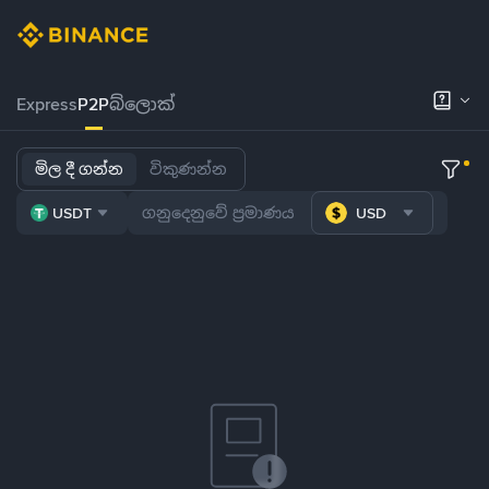
Express
P2P
බ්ලොක්
මිල දී ගන්න
විකුණන්න
USDT
USD