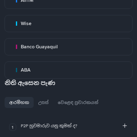
AirTM
Wise
Banco Guayaquil
ABA
නිති ඇසෙන පැණ
ආරම්භක
උසස්
වෙළෙඳ ප්‍රචාරකයන්
P2P හුවමාරුව යනු කුමක් ද?
1