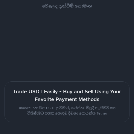
වෙළෙඳ දැන්වීම් නොමැත
Trade USDT Easily - Buy and Sell Using Your
Favorite Payment Methods
Binance P2P මත USDT හුවමාරු කරන්න. මිලදී ගැනීමට සහ
විකිණීමට පහත හොඳම දීමනා සොයන්න Tether