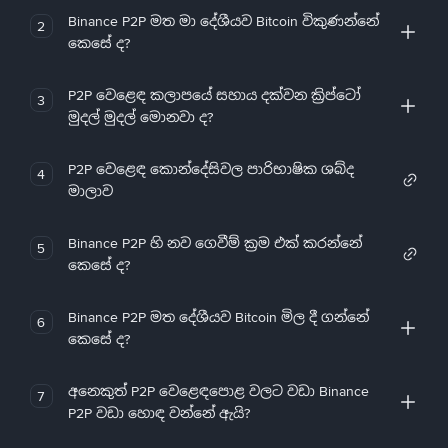
Binance P2P මත මා දේශීයව Bitcoin විකුණන්නේ
2
කෙසේ ද?
P2P වෙළෙඳ කලාපයේ සහාය දක්වන ක්‍රිප්ටෝ
3
මුදල් මුදල් මොනවා ද?
P2P වෙළෙඳ කොන්දේසිවල පාරිභාෂික ශබ්ද
4
මාලාව
Binance P2P හි නව ගෙවීම් ක්‍රම එක් කරන්නේ
5
කෙසේ ද?
Binance P2P මත දේශීයව Bitcoin මිල දී ගන්නේ
6
කෙසේ ද?
අනෙකුත් P2P වෙළෙඳපොළ වලට වඩා Binance
7
P2P වඩා හොඳ වන්නේ ඇයි?