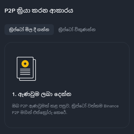
P2P ක්‍රියා කරන ආකාරය
ක්‍රිප්ටෝ මිල දී ගන්න
ක්‍රිප්ටෝ විකුණන්න
1. ඇණවුම ලබා දෙන්න
ඔබ P2P ඇණවුමක් කළ පසුව, ක්‍රිප්ටෝ වත්කම Binance
P2P මගින් එස්ක්‍රෝරු කෙරේ.