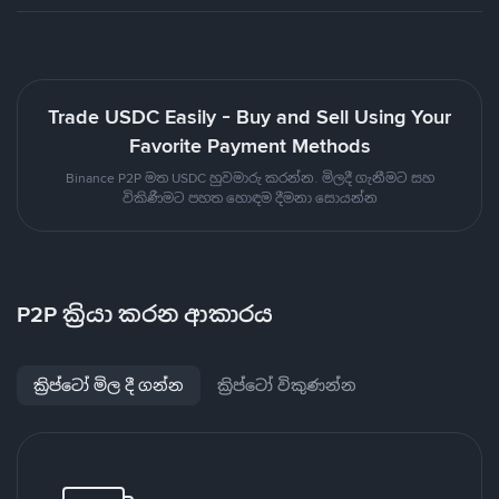
Trade USDC Easily - Buy and Sell Using Your
Favorite Payment Methods
Binance P2P මත USDC හුවමාරු කරන්න. මිලදී ගැනීමට සහ
විකිණීමට පහත හොඳම දීමනා සොයන්න
P2P ක්‍රියා කරන ආකාරය
ක්‍රිප්ටෝ මිල දී ගන්න
ක්‍රිප්ටෝ විකුණන්න