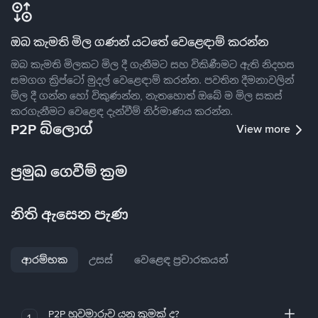
ඔබ කැමති මිල ගණන් යටතේ වෙළෙඳාම් කරන්න
ඔබ කැමති මිලකට මිල දී ගැනීමට සහ විකිණීමට ඇති නිදහස
සමගග ක්‍රිප්ටෝ මුදල් වෙළෙඳාම් කරන්න. පවතින දීමනාවලින්
මිල දී ගන්න හෝ විකුණන්න, නැතහොත් ඔබේ ම මිල සකස්
කරගැනීමට වෙළෙඳ දැන්වීම් නිර්මාණය කරන්න.
P2P බ්ලොග්
View more
ප්‍රමුඛ ගෙවීම් ක්‍රම
නිති ඇසෙන පැණ
ආරම්භක
උසස්
වෙළෙඳ ප්‍රචාරකයන්
P2P හුවමාරුව යනු කුමක් ද?
1