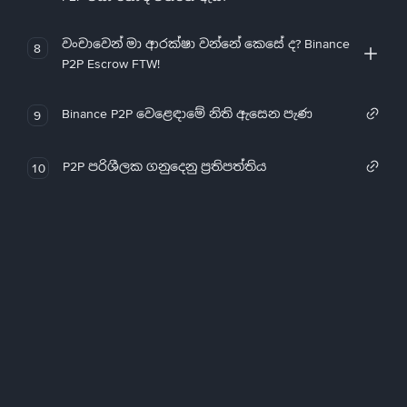
වංචාවෙන් මා ආරක්ෂා වන්නේ කෙසේ ද? Binance
8
P2P Escrow FTW!
Binance P2P වෙළෙඳාමේ නිති ඇසෙන පැණ
9
P2P පරිශීලක ගනුදෙනු ප්‍රතිපත්තිය
10