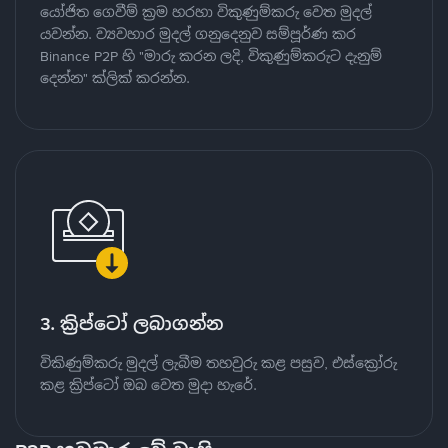
යෝජිත ගෙවීම් ක්‍රම හරහා විකුණුම්කරු වෙත මුදල්
යවන්න. ව්‍යවහාර මුදල් ගනුදෙනුව සම්පූර්ණ කර
Binance P2P හි "මාරු කරන ලදි, විකුණුම්කරුට දැනුම්
දෙන්න" ක්ලික් කරන්න.
3. ක්‍රිප්ටෝ ලබාගන්න
විකිණුම්කරු මුදල් ලැබීම තහවුරු කළ පසුව, එස්ක්‍රෝරු
කළ ක්‍රිප්ටෝ ඔබ වෙත මුදා හැරේ.