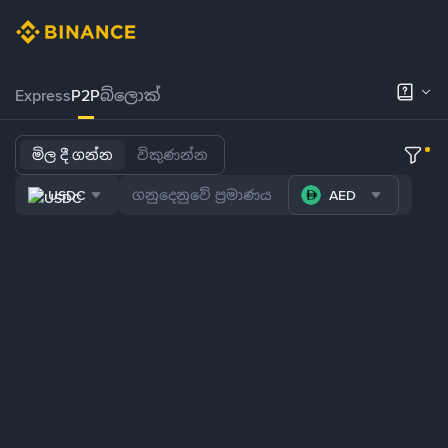
Express
P2P
බ්ලොක්
මිල දී ගන්න
විකුණන්න
USDC
AED