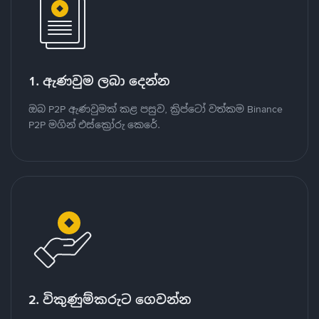
1. ඇණවුම ලබා දෙන්න
ඔබ P2P ඇණවුමක් කළ පසුව, ක්‍රිප්ටෝ වත්කම Binance
P2P මගින් එස්ක්‍රෝරු කෙරේ.
2. විකුණුම්කරුට ගෙවන්න