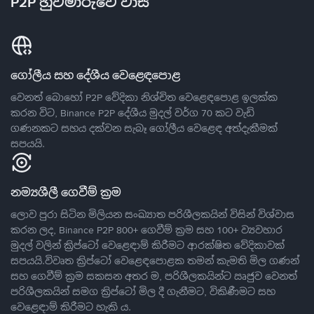
P2P හුවමාරුවේ වාසි
ගෝලීය සහ දේශීය වෙළෙඳපොළ
වෙනත් බොහෝ P2P වේදිකා නිශ්චිත වෙළෙඳපොළ ඉලක්ක
කරන විට, Binance P2P දේශීය මුදල් වර්ග 70 කට වැඩි
ගණනකට සහය දක්වන සැබෑ ගෝලීය වෙළෙඳ අත්දැකීමක්
සපයයි.
නම්‍යශීලී ගෙවීම් ක්‍රම
ලොව පුරා සිටින මිලියන සංඛ්‍යාත පරිශීලකයින් විසින් විශ්වාස
කරන ලද, Binance P2P 800+ ගෙවීම් ක්‍රම සහ 100+ ව්‍යවහාර
මුදල් වලින් ක්‍රිප්ටෝ වෙළෙඳාම් කිරීමට ආරක්ෂිත වේදිකාවක්
සපයයි.විවෘත ක්‍රිප්ටෝ වෙළෙඳපොළක තමන් කැමති මිල ගණන්
සහ ගෙවීම් ක්‍රම සකසන අතර ම, පරිශීලකයින්ට ඍජුව වෙනත්
පරිශීලකයින් සමග ක්‍රිප්ටෝ මිල දී ගැනීමට, විකිණීමට සහ
වෙළෙඳාම් කිරීමට හැකි ය.