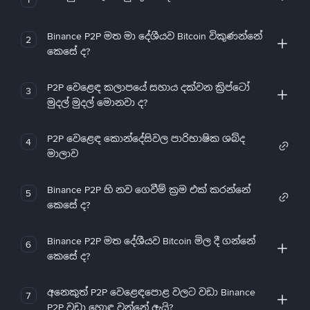
Binance P2P මත මා දේශීයව Bitcoin විකුණන්නේ
2
කෙසේ ද?
P2P වෙළෙඳ කලාපයේ සහාය දක්වන ක්‍රිප්ටෝ
3
මුදල් මුදල් මොනවා ද?
P2P වෙළෙඳ කොන්දේසිවල පාරිභාෂික ශබ්ද
4
මාලාව
Binance P2P හි නව ගෙවීම් ක්‍රම එක් කරන්නේ
5
කෙසේ ද?
Binance P2P මත දේශීයව Bitcoin මිල දී ගන්නේ
6
කෙසේ ද?
අනෙකුත් P2P වෙළෙඳපොළ වලට වඩා Binance
7
P2P වඩා හොඳ වන්නේ ඇයි?