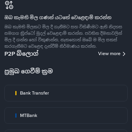
ඔබ කැමති මිල ගණන් යටතේ වෙළෙඳාම් කරන්න
ඔබ කැමති මිලකට මිල දී ගැනීමට සහ විකිණීමට ඇති නිදහස
සමගග ක්‍රිප්ටෝ මුදල් වෙළෙඳාම් කරන්න. පවතින දීමනාවලින්
මිල දී ගන්න හෝ විකුණන්න, නැතහොත් ඔබේ ම මිල සකස්
කරගැනීමට වෙළෙඳ දැන්වීම් නිර්මාණය කරන්න.
P2P බ්ලොග්
View more
ප්‍රමුඛ ගෙවීම් ක්‍රම
Bank Transfer
MTBank