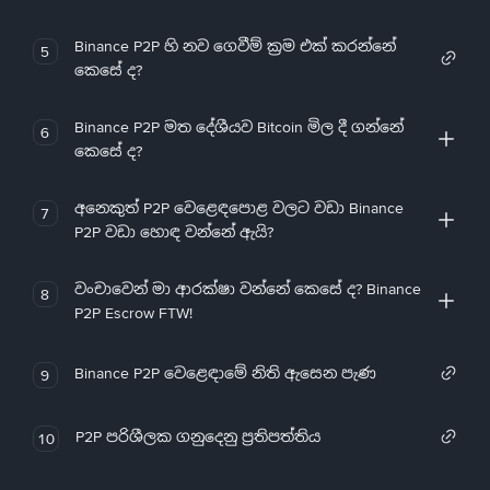
Binance P2P හි නව ගෙවීම් ක්‍රම එක් කරන්නේ
5
කෙසේ ද?
Binance P2P මත දේශීයව Bitcoin මිල දී ගන්නේ
6
කෙසේ ද?
අනෙකුත් P2P වෙළෙඳපොළ වලට වඩා Binance
7
P2P වඩා හොඳ වන්නේ ඇයි?
වංචාවෙන් මා ආරක්ෂා වන්නේ කෙසේ ද? Binance
8
P2P Escrow FTW!
Binance P2P වෙළෙඳාමේ නිති ඇසෙන පැණ
9
P2P පරිශීලක ගනුදෙනු ප්‍රතිපත්තිය
10