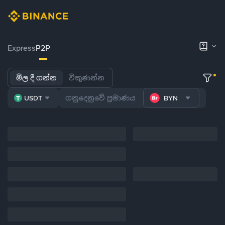
Express
P2P
මිල දී ගන්න
විකුණන්න
USDT
BYN