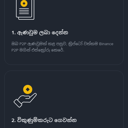
1. ඇණවුම ලබා දෙන්න
ඔබ P2P ඇණවුමක් කළ පසුව, ක්‍රිප්ටෝ වත්කම Binance
P2P මගින් එස්ක්‍රෝරු කෙරේ.
2. විකුණුම්කරුට ගෙවන්න