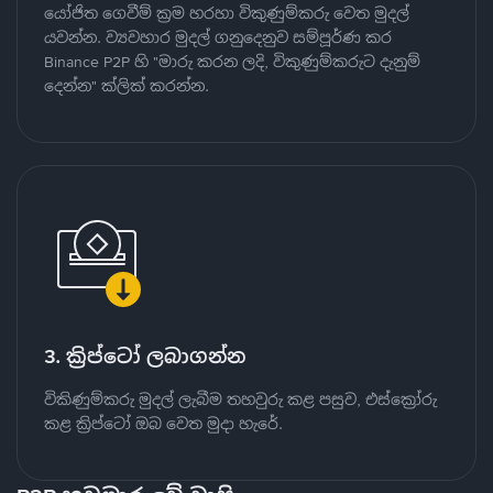
යෝජිත ගෙවීම් ක්‍රම හරහා විකුණුම්කරු වෙත මුදල්
යවන්න. ව්‍යවහාර මුදල් ගනුදෙනුව සම්පූර්ණ කර
Binance P2P හි "මාරු කරන ලදි, විකුණුම්කරුට දැනුම්
දෙන්න" ක්ලික් කරන්න.
3. ක්‍රිප්ටෝ ලබාගන්න
විකිණුම්කරු මුදල් ලැබීම තහවුරු කළ පසුව, එස්ක්‍රෝරු
කළ ක්‍රිප්ටෝ ඔබ වෙත මුදා හැරේ.