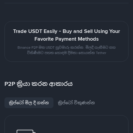
Trade USDT Easily - Buy and Sell Using Your
Favorite Payment Methods
Binance P2P මත USDT හුවමාරු කරන්න. මිලදී ගැනීමට සහ
විකිණීමට පහත හොඳම දීමනා සොයන්න Tether
P2P ක්‍රියා කරන ආකාරය
ක්‍රිප්ටෝ මිල දී ගන්න
ක්‍රිප්ටෝ විකුණන්න