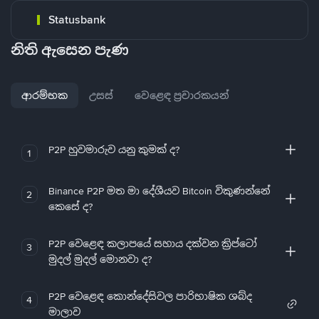
Statusbank
නිති ඇසෙන පැණ
ආරම්භක
උසස්
වෙළෙඳ ප්‍රචාරකයන්
P2P හුවමාරුව යනු කුමක් ද?
1
Binance P2P මත මා දේශීයව Bitcoin විකුණන්නේ
2
කෙසේ ද?
P2P වෙළෙඳ කලාපයේ සහාය දක්වන ක්‍රිප්ටෝ
3
මුදල් මුදල් මොනවා ද?
P2P වෙළෙඳ කොන්දේසිවල පාරිභාෂික ශබ්ද
4
මාලාව