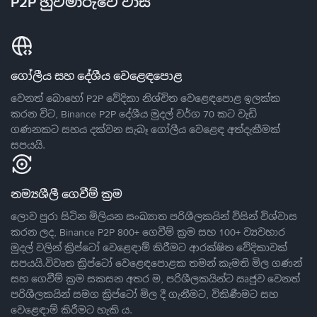
P2P හුවමාරුවේ වාසි
ගෝලීය සහ දේශීය වෙළෙඳපොළ
වෙනත් බොහෝ P2P වේදිකා නිශ්චිත වෙළෙඳපොළ ඉලක්ක
කරන විට, Binance P2P දේශීය මුදල් වර්ග 70 කට වැඩි
ගණනකට සහය දක්වන සැබෑ ගෝලීය වෙළෙඳ අත්දැකීමක්
සපයයි.
නම්‍යශීලී ගෙවීම් ක්‍රම
ලොව පුරා සිටින මිලියන සංඛ්‍යාත පරිශීලකයින් විසින් විශ්වාස
කරන ලද, Binance P2P 800+ ගෙවීම් ක්‍රම සහ 100+ ව්‍යවහාර
මුදල් වලින් ක්‍රිප්ටෝ වෙළෙඳාම් කිරීමට ආරක්ෂිත වේදිකාවක්
සපයයි.විවෘත ක්‍රිප්ටෝ වෙළෙඳපොළක තමන් කැමති මිල ගණන්
සහ ගෙවීම් ක්‍රම සකසන අතර ම, පරිශීලකයින්ට ඍජුව වෙනත්
පරිශීලකයින් සමග ක්‍රිප්ටෝ මිල දී ගැනීමට, විකිණීමට සහ
වෙළෙඳාම් කිරීමට හැකි ය.