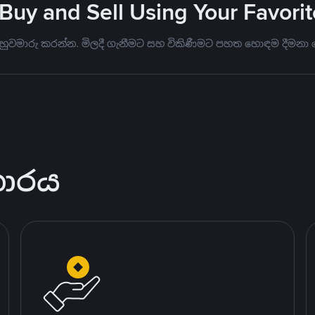
 Buy and Sell Using Your Favor
 හුවමාරු කරන්න. මිලදී ගැනීමට සහ විකිණීමට පහත හොඳම දීමනා 
කාරය