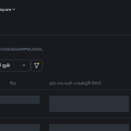
Square
DOGE
ADA
XRP
WLD
SOL
 ක්‍රම
මිල
ලබා ගත හැකි ය/ඇණවුම් සීමාව