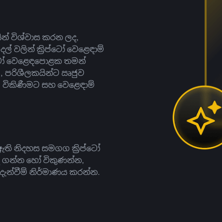
සින් විශ්වාස කරන ලද,
දල් වලින් ක්‍රිප්ටෝ වෙළෙඳාම්
ිප්ටෝ වෙළෙඳපොළක තමන්
, පරිශීලකයින්ට ඍජුව
ට, විකිණීමට සහ වෙළෙඳාම්
ති නිදහස සමගග ක්‍රිප්ටෝ
දී ගන්න හෝ විකුණන්න,
න්වීම් නිර්මාණය කරන්න.