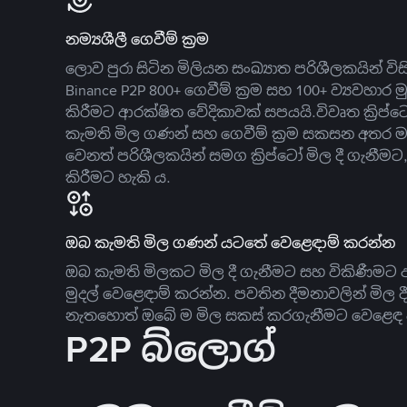
නම්‍යශීලී ගෙවීම් ක්‍රම
ලොව පුරා සිටින මිලියන සංඛ්‍යාත පරිශීලකයින් වි
Binance P2P 800+ ගෙවීම් ක්‍රම සහ 100+ ව්‍යවහාර මු
කිරීමට ආරක්ෂිත වේදිකාවක් සපයයි.විවෘත ක්‍ර
කැමති මිල ගණන් සහ ගෙවීම් ක්‍රම සකසන අතර ම
වෙනත් පරිශීලකයින් සමග ක්‍රිප්ටෝ මිල දී ගැනීම
කිරීමට හැකි ය.
ඔබ කැමති මිල ගණන් යටතේ වෙළෙඳාම් කරන්න
ඔබ කැමති මිලකට මිල දී ගැනීමට සහ විකිණීමට ඇ
මුදල් වෙළෙඳාම් කරන්න. පවතින දීමනාවලින් මිල 
නැතහොත් ඔබේ ම මිල සකස් කරගැනීමට වෙළෙඳ දැ
P2P බ්ලොග්