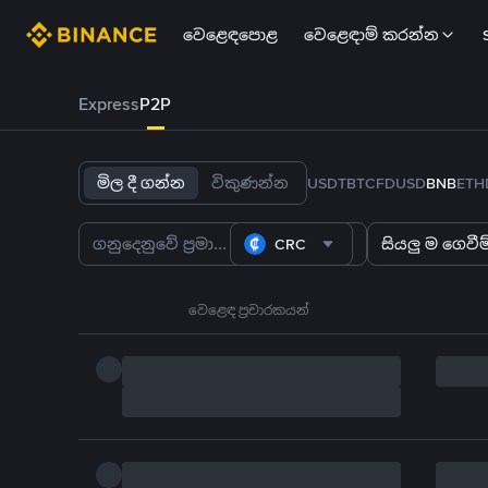
වෙළෙඳපොළ
වෙළෙඳාම් කරන්න
Express
P2P
මිල දී ගන්න
විකුණන්න
USDT
BTC
FDUSD
BNB
ETH
CRC
සියලු ම ගෙවීම්
වෙළෙඳ ප්‍රචාරකයන්