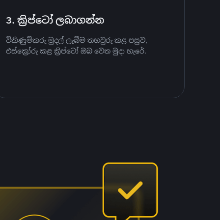
3. ක්‍රිප්ටෝ ලබාගන්න
විකිණුම්කරු මුදල් ලැබීම තහවුරු කළ පසුව,
එස්ක්‍රෝරු කළ ක්‍රිප්ටෝ ඔබ වෙත මුදා හැරේ.