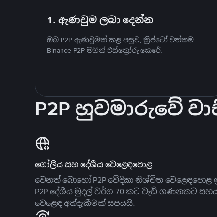
1. ඇණවුම ලබා දෙන්න
ඔබ P2P ඇණවුමක් කළ පසුව, ක්‍රිප්ටෝ වත්කම
Binance P2P මගින් එස්ක්‍රෝරු කෙරේ.
P2P හුවමාරුවේ වාස
ගෝලීය සහ දේශීය වෙළෙඳපොළ
වෙනත් බොහෝ P2P වේදිකා නිශ්චිත වෙළෙඳපොළ ඉ
P2P දේශීය මුදල් වර්ග 70 කට වැඩි ගණනකට සහ
වෙළෙඳ අත්දැකීමක් සපයයි.