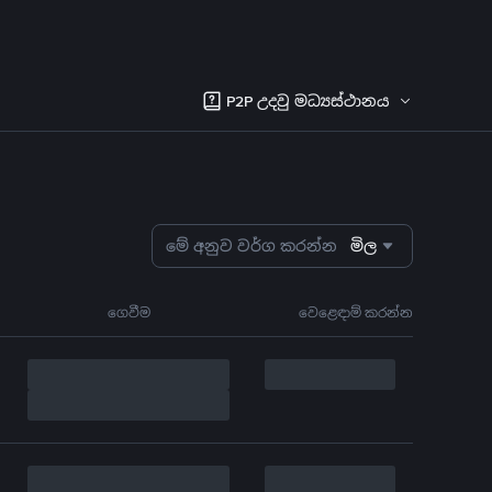
P2P උදවු මධ්‍යස්ථානය
මේ අනුව වර්ග කරන්න
මිල
ගෙවීම
වෙළෙඳාම් කරන්න