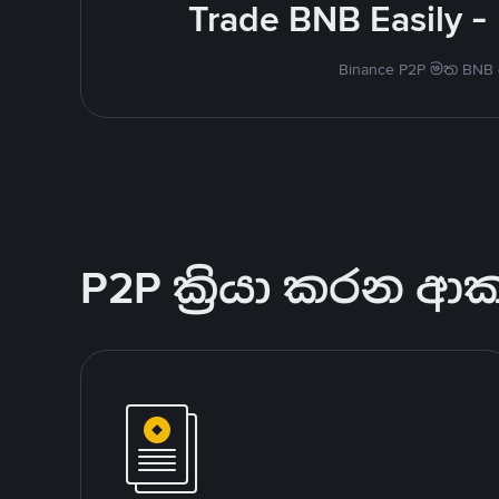
Trade BNB Easily -
Binance P2P මත BNB
P2P ක්‍රියා කරන ආ