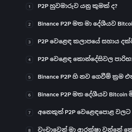
P2P හුවමාරුව යනු කුමක් ද?
1
Binance P2P මත මා දේශීයව Bitc
2
P2P වෙළෙඳ කලාපයේ සහාය දක්වන 
3
P2P වෙළෙඳ කොන්දේසිවල පාරිභ
4
Binance P2P හි නව ගෙවීම් ක්‍රම
5
Binance P2P මත දේශීයව Bitcoin 
6
අනෙකුත් P2P වෙළෙඳපොළ වලට ව
7
වංචාවෙන් මා ආරක්ෂා වන්නේ කෙස
8