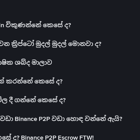
oin විකුණන්නේ කෙසේ ද?
ක්‍රිප්ටෝ මුදල් මුදල් මොනවා ද?
ාෂික ශබ්ද මාලාව
 එක් කරන්නේ කෙසේ ද?
මිල දී ගන්නේ කෙසේ ද?
ඩා Binance P2P වඩා හොඳ වන්නේ ඇයි?
ේ ද? Binance P2P Escrow FTW!