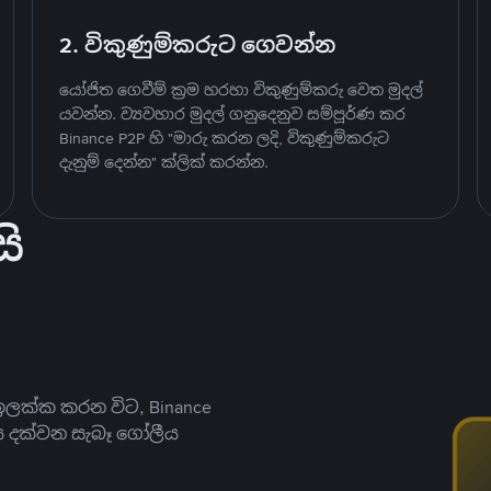
2. විකුණුම්කරුට ගෙවන්න
යෝජිත ගෙවීම් ක්‍රම හරහා විකුණුම්කරු වෙත මුදල්
යවන්න. ව්‍යවහාර මුදල් ගනුදෙනුව සම්පූර්ණ කර
Binance P2P හි "මාරු කරන ලදි, විකුණුම්කරුට
දැනුම් දෙන්න" ක්ලික් කරන්න.
ි
ලක්ක කරන විට, Binance
ය දක්වන සැබෑ ගෝලීය