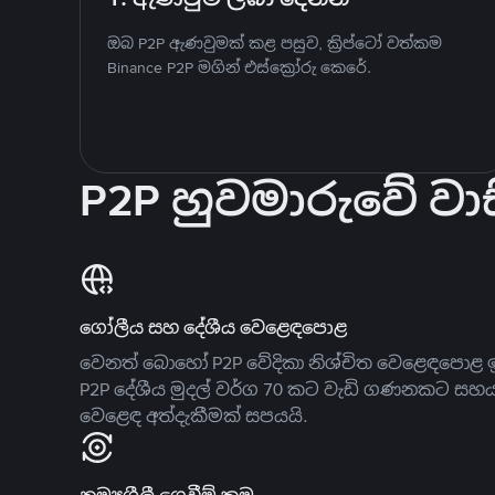
ඔබ P2P ඇණවුමක් කළ පසුව, ක්‍රිප්ටෝ වත්කම
Binance P2P මගින් එස්ක්‍රෝරු කෙරේ.
P2P හුවමාරුවේ වාස
ගෝලීය සහ දේශීය වෙළෙඳපොළ
වෙනත් බොහෝ P2P වේදිකා නිශ්චිත වෙළෙඳපොළ ඉ
P2P දේශීය මුදල් වර්ග 70 කට වැඩි ගණනකට සහ
වෙළෙඳ අත්දැකීමක් සපයයි.