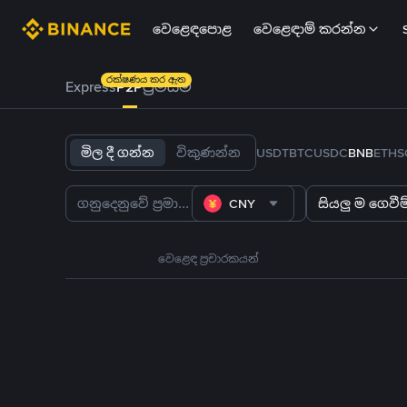
වෙළෙඳපොළ
වෙළෙඳාම් කරන්න
රක්ෂණය කර ඇත
Express
P2P
ප්‍රිමියම්
මිල දී ගන්න
විකුණන්න
USDT
BTC
USDC
BNB
ETH
S
CNY
සියලු ම ගෙවීම්
වෙළෙඳ ප්‍රචාරකයන්