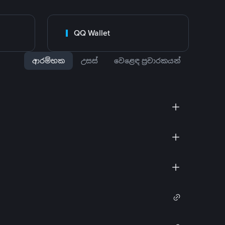
QQ Wallet
ආරම්භක
උසස්
වෙළෙඳ ප්‍රචාරකයන්