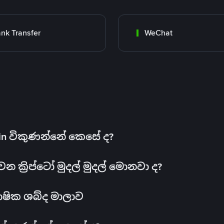
nk Transfer
WeChat
oin විකුණන්නේ කෙසේ ද?
ක්‍රිප්ටෝ මුදල් මුදල් මොනවා ද?
ාෂික ශබ්ද මාලාව