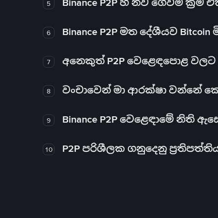
Binance P2P හි නව ගෙවීම් ක්‍රම
5
Binance P2P මත දේශීයව Bitcoin 
6
අනෙකුත් P2P වෙළෙඳපොළ වලට ව
7
වංචාවෙන් මා ආරක්ෂා වන්නේ කෙස
8
Binance P2P වෙළෙඳාමේ නිති ඇ
9
P2P පරිශීලක ගනුදෙනු ප්‍රතිපත්ති
10