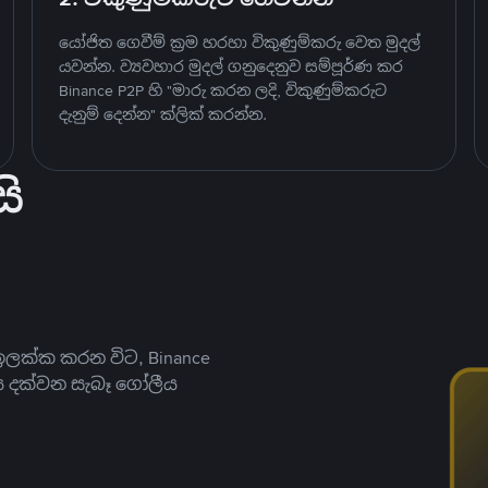
යෝජිත ගෙවීම් ක්‍රම හරහා විකුණුම්කරු වෙත මුදල්
යවන්න. ව්‍යවහාර මුදල් ගනුදෙනුව සම්පූර්ණ කර
Binance P2P හි "මාරු කරන ලදි, විකුණුම්කරුට
දැනුම් දෙන්න" ක්ලික් කරන්න.
ි
ලක්ක කරන විට, Binance
ය දක්වන සැබෑ ගෝලීය