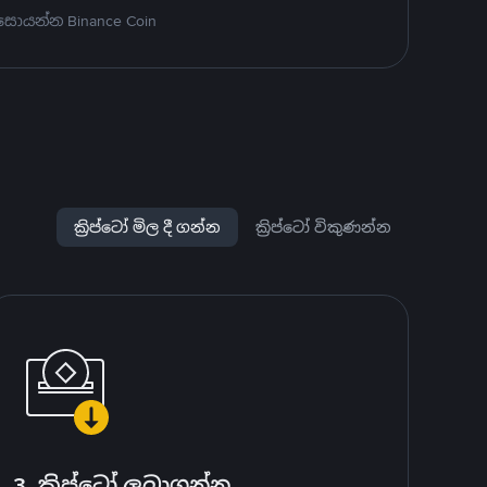
සොයන්න Binance Coin
ක්‍රිප්ටෝ මිල දී ගන්න
ක්‍රිප්ටෝ විකුණන්න
3. ක්‍රිප්ටෝ ලබාගන්න