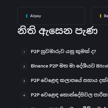
Alipay
Ba
නිති ඇසෙන පැණ
P2P හුවමාරුව යනු කුමක් ද?
1
Binance P2P මත මා දේශීයව Bitc
2
P2P වෙළෙඳ කලාපයේ සහාය දක්වන 
3
P2P වෙළෙඳ කොන්දේසිවල පාරිභ
4