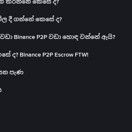
 එක් කරන්නේ කෙසේ ද?
මිල දී ගන්නේ කෙසේ ද?
ඩා Binance P2P වඩා හොඳ වන්නේ ඇයි?
ේ ද? Binance P2P Escrow FTW!
සෙන පැණ
ය