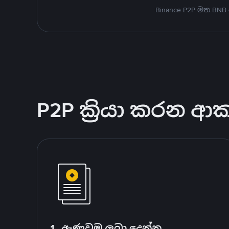
Binance P2P මත BNB
P2P ක්‍රියා කරන ආ
1. ඇණවුම ලබා දෙන්න