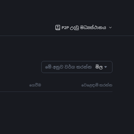
P2P උදවු මධ්‍යස්ථානය
මේ අනුව වර්ග කරන්න
මිල
ගෙවීම
වෙළෙඳාම් කරන්න