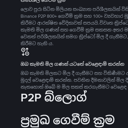
නම්‍යශීලී ගෙවීම් ක්‍රම
ලොව පුරා සිටින මිලියන සංඛ්‍යාත පරිශීලකයින් වි
Binance P2P 800+ ගෙවීම් ක්‍රම සහ 100+ ව්‍යවහාර මු
කිරීමට ආරක්ෂිත වේදිකාවක් සපයයි.විවෘත ක්‍ර
කැමති මිල ගණන් සහ ගෙවීම් ක්‍රම සකසන අතර ම
වෙනත් පරිශීලකයින් සමග ක්‍රිප්ටෝ මිල දී ගැනීම
කිරීමට හැකි ය.
ඔබ කැමති මිල ගණන් යටතේ වෙළෙඳාම් කරන්න
ඔබ කැමති මිලකට මිල දී ගැනීමට සහ විකිණීමට ඇ
මුදල් වෙළෙඳාම් කරන්න. පවතින දීමනාවලින් මිල 
නැතහොත් ඔබේ ම මිල සකස් කරගැනීමට වෙළෙඳ දැ
P2P බ්ලොග්
ප්‍රමුඛ ගෙවීම් ක්‍රම