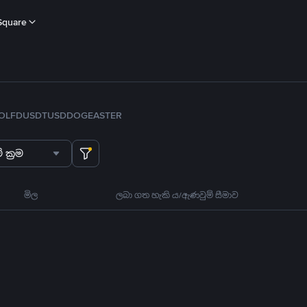
Square
OL
FDUSD
TUSD
DOGE
ASTER
 ක්‍රම
මිල
ලබා ගත හැකි ය/ඇණවුම් සීමාව