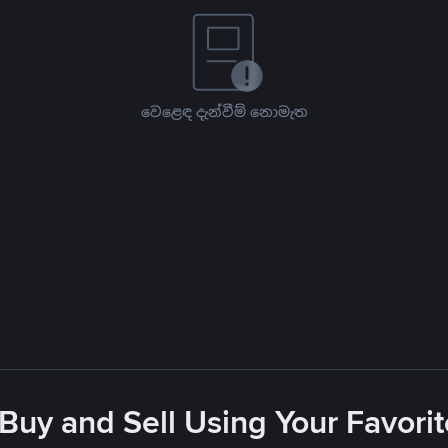
වෙළෙඳ දැන්වීම් නොමැත
 Buy and Sell Using Your Favor