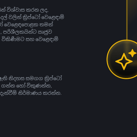
සින් විශ්වාස කරන ලද,
දල් වලින් ක්‍රිප්ටෝ වෙළෙඳාම්
ිප්ටෝ වෙළෙඳපොළක තමන්
, පරිශීලකයින්ට ඍජුව
ට, විකිණීමට සහ වෙළෙඳාම්
ති නිදහස සමගග ක්‍රිප්ටෝ
දී ගන්න හෝ විකුණන්න,
න්වීම් නිර්මාණය කරන්න.