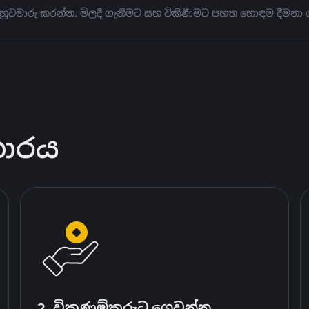
 හුවමාරු කරන්න. මිලදී ගැනීමට සහ විකිණීමට පහත හොඳම දීමනා 
කාරය
2. විකුණුම්කරුට ගෙවන්න