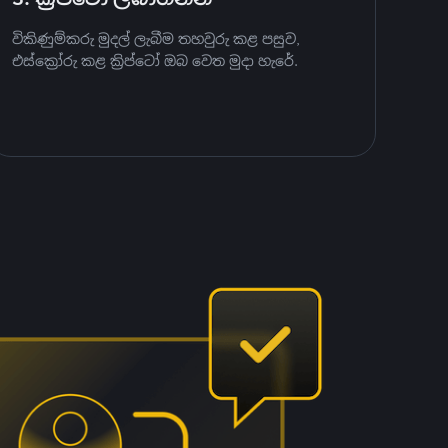
විකිණුම්කරු මුදල් ලැබීම තහවුරු කළ පසුව,
එස්ක්‍රෝරු කළ ක්‍රිප්ටෝ ඔබ වෙත මුදා හැරේ.