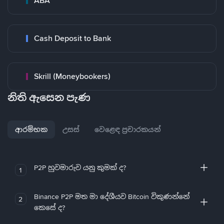
ABA
Cash Deposit to Bank
Skrill (Moneybookers)
නිති ඇසෙන පැණ
ආරම්භක
උසස්
වෙළෙඳ ප්‍රචාරකයන්
P2P හුවමාරුව යනු කුමක් ද?
1
Binance P2P මත මා දේශීයව Bitcoin විකුණන්නේ
2
කෙසේ ද?