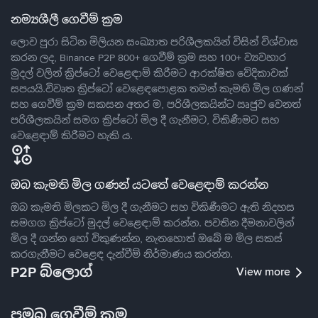
නම්‍යශීලී ගෙවීම් ක්‍රම
ලොව පුරා සිටින මිලියන සංඛ්‍යාත පරිශීලකයින් විසින් විශ්වාස
කරන ලද, Binance P2P 800+ ගෙවීම් ක්‍රම සහ 100+ ව්‍යවහාර
මුදල් වලින් ක්‍රිප්ටෝ වෙළෙඳාම් කිරීමට ආරක්ෂිත වේදිකාවක්
සපයයි.විවෘත ක්‍රිප්ටෝ වෙළෙඳපොළක තමන් කැමති මිල ගණන්
සහ ගෙවීම් ක්‍රම සකසන අතර ම, පරිශීලකයින්ට ඍජුව වෙනත්
පරිශීලකයින් සමග ක්‍රිප්ටෝ මිල දී ගැනීමට, විකිණීමට සහ
වෙළෙඳාම් කිරීමට හැකි ය.
ඔබ කැමති මිල ගණන් යටතේ වෙළෙඳාම් කරන්න
ඔබ කැමති මිලකට මිල දී ගැනීමට සහ විකිණීමට ඇති නිදහස
සමගග ක්‍රිප්ටෝ මුදල් වෙළෙඳාම් කරන්න. පවතින දීමනාවලින්
මිල දී ගන්න හෝ විකුණන්න, නැතහොත් ඔබේ ම මිල සකස්
කරගැනීමට වෙළෙඳ දැන්වීම් නිර්මාණය කරන්න.
P2P බ්ලොග්
View more
ප්‍රමුඛ ගෙවීම් ක්‍රම