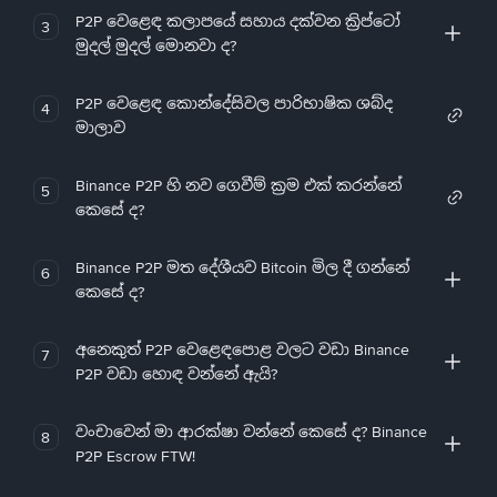
P2P වෙළෙඳ කලාපයේ සහාය දක්වන ක්‍රිප්ටෝ
3
මුදල් මුදල් මොනවා ද?
P2P වෙළෙඳ කොන්දේසිවල පාරිභාෂික ශබ්ද
4
මාලාව
Binance P2P හි නව ගෙවීම් ක්‍රම එක් කරන්නේ
5
කෙසේ ද?
Binance P2P මත දේශීයව Bitcoin මිල දී ගන්නේ
6
කෙසේ ද?
අනෙකුත් P2P වෙළෙඳපොළ වලට වඩා Binance
7
P2P වඩා හොඳ වන්නේ ඇයි?
වංචාවෙන් මා ආරක්ෂා වන්නේ කෙසේ ද? Binance
8
P2P Escrow FTW!