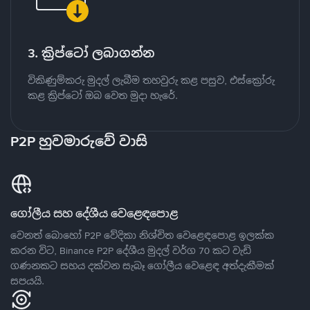
3. ක්‍රිප්ටෝ ලබාගන්න
විකිණුම්කරු මුදල් ලැබීම තහවුරු කළ පසුව, එස්ක්‍රෝරු
කළ ක්‍රිප්ටෝ ඔබ වෙත මුදා හැරේ.
P2P හුවමාරුවේ වාසි
ගෝලීය සහ දේශීය වෙළෙඳපොළ
වෙනත් බොහෝ P2P වේදිකා නිශ්චිත වෙළෙඳපොළ ඉලක්ක
කරන විට, Binance P2P දේශීය මුදල් වර්ග 70 කට වැඩි
ගණනකට සහය දක්වන සැබෑ ගෝලීය වෙළෙඳ අත්දැකීමක්
සපයයි.