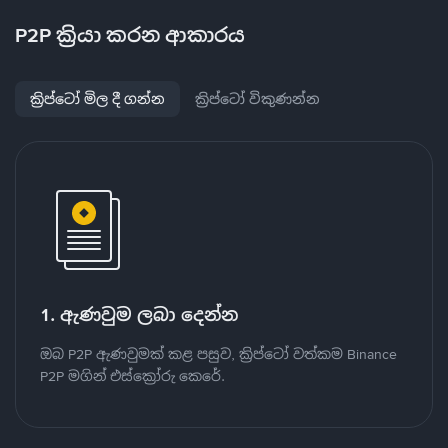
P2P ක්‍රියා කරන ආකාරය
ක්‍රිප්ටෝ මිල දී ගන්න
ක්‍රිප්ටෝ විකුණන්න
1. ඇණවුම ලබා දෙන්න
ඔබ P2P ඇණවුමක් කළ පසුව, ක්‍රිප්ටෝ වත්කම Binance
P2P මගින් එස්ක්‍රෝරු කෙරේ.