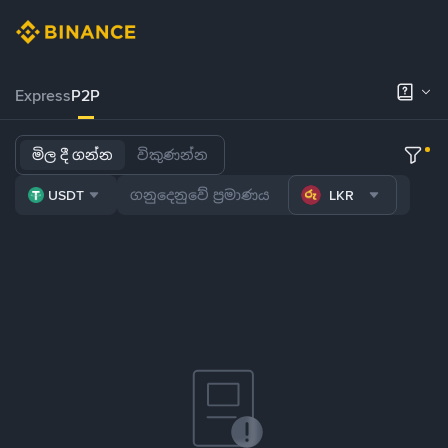
Express
P2P
මිල දී ගන්න
විකුණන්න
USDT
LKR