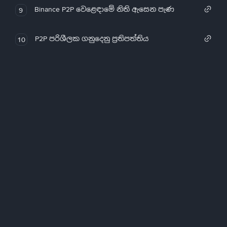
Binance P2P වෙළෙඳාමේ නිති ඇසෙන පැණ
9
P2P පරිශීලක ගනුදෙනු ප්‍රතිපත්තිය
10