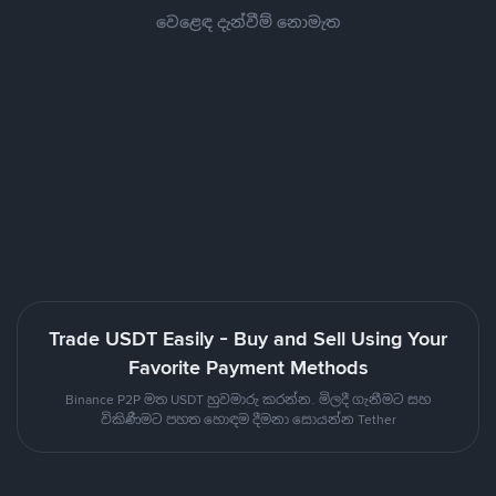
වෙළෙඳ දැන්වීම් නොමැත
Trade USDT Easily - Buy and Sell Using Your
Favorite Payment Methods
Binance P2P මත USDT හුවමාරු කරන්න. මිලදී ගැනීමට සහ
විකිණීමට පහත හොඳම දීමනා සොයන්න Tether