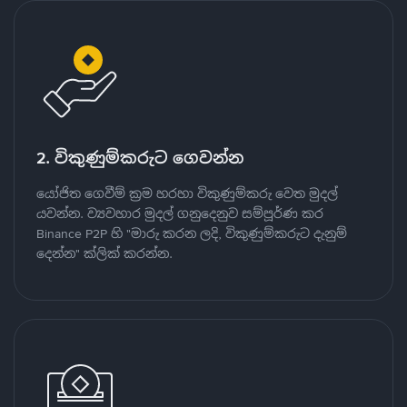
2. විකුණුම්කරුට ගෙවන්න
යෝජිත ගෙවීම් ක්‍රම හරහා විකුණුම්කරු වෙත මුදල්
යවන්න. ව්‍යවහාර මුදල් ගනුදෙනුව සම්පූර්ණ කර
Binance P2P හි "මාරු කරන ලදි, විකුණුම්කරුට දැනුම්
දෙන්න" ක්ලික් කරන්න.