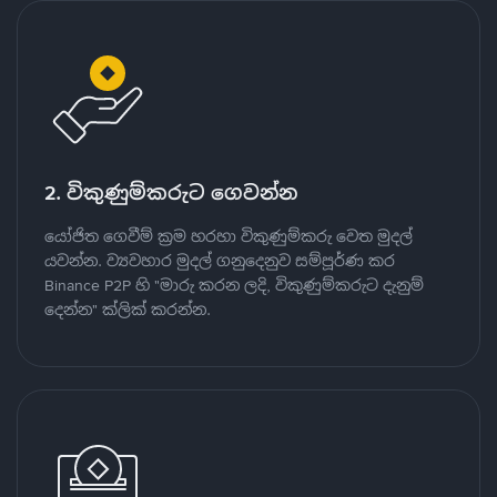
2. විකුණුම්කරුට ගෙවන්න
යෝජිත ගෙවීම් ක්‍රම හරහා විකුණුම්කරු වෙත මුදල්
යවන්න. ව්‍යවහාර මුදල් ගනුදෙනුව සම්පූර්ණ කර
Binance P2P හි "මාරු කරන ලදි, විකුණුම්කරුට දැනුම්
දෙන්න" ක්ලික් කරන්න.