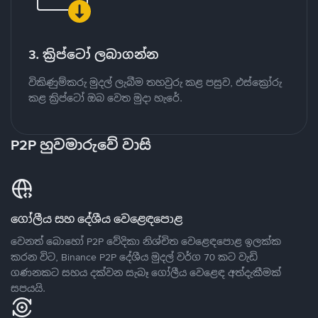
3. ක්‍රිප්ටෝ ලබාගන්න
විකිණුම්කරු මුදල් ලැබීම තහවුරු කළ පසුව, එස්ක්‍රෝරු
කළ ක්‍රිප්ටෝ ඔබ වෙත මුදා හැරේ.
P2P හුවමාරුවේ වාසි
ගෝලීය සහ දේශීය වෙළෙඳපොළ
වෙනත් බොහෝ P2P වේදිකා නිශ්චිත වෙළෙඳපොළ ඉලක්ක
කරන විට, Binance P2P දේශීය මුදල් වර්ග 70 කට වැඩි
ගණනකට සහය දක්වන සැබෑ ගෝලීය වෙළෙඳ අත්දැකීමක්
සපයයි.