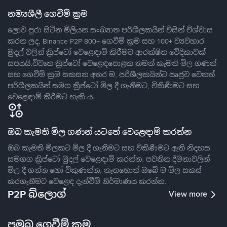
නම්‍යශීලී ගෙවීම් ක්‍රම
ලොව පුරා සිටින මිලියන සංඛ්‍යාත පරිශීලකයින් විසින් විශ්වාස
කරන ලද, Binance P2P 800+ ගෙවීම් ක්‍රම සහ 100+ ව්‍යවහාර
මුදල් වලින් ක්‍රිප්ටෝ වෙළෙඳාම් කිරීමට ආරක්ෂිත වේදිකාවක්
සපයයි.විවෘත ක්‍රිප්ටෝ වෙළෙඳපොළක තමන් කැමති මිල ගණන්
සහ ගෙවීම් ක්‍රම සකසන අතර ම, පරිශීලකයින්ට ඍජුව වෙනත්
පරිශීලකයින් සමග ක්‍රිප්ටෝ මිල දී ගැනීමට, විකිණීමට සහ
වෙළෙඳාම් කිරීමට හැකි ය.
ඔබ කැමති මිල ගණන් යටතේ වෙළෙඳාම් කරන්න
ඔබ කැමති මිලකට මිල දී ගැනීමට සහ විකිණීමට ඇති නිදහස
සමගග ක්‍රිප්ටෝ මුදල් වෙළෙඳාම් කරන්න. පවතින දීමනාවලින්
මිල දී ගන්න හෝ විකුණන්න, නැතහොත් ඔබේ ම මිල සකස්
කරගැනීමට වෙළෙඳ දැන්වීම් නිර්මාණය කරන්න.
P2P බ්ලොග්
View more
ප්‍රමුඛ ගෙවීම් ක්‍රම