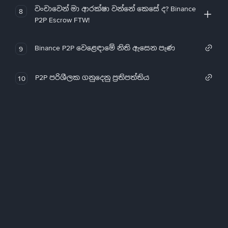
වංචාවෙන් මා ආරක්ෂා වන්නේ කෙසේ ද? Binance
8
P2P Escrow FTW!
Binance P2P වෙළෙඳාමේ නිති ඇසෙන පැණ
9
P2P පරිශීලක ගනුදෙනු ප්‍රතිපත්තිය
10