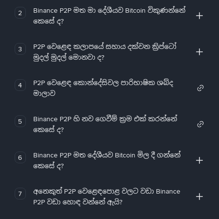
Binance P2P මත මා දේශීයව Bitcoin විකුණන්නේ
2
කෙසේ ද?
P2P වෙළෙඳ කලාපයේ සහාය දක්වන ක්‍රිප්ටෝ
3
මුදල් මුදල් මොනවා ද?
P2P වෙළෙඳ කොන්දේසිවල පාරිභාෂික ශබ්ද
4
මාලාව
Binance P2P හි නව ගෙවීම් ක්‍රම එක් කරන්නේ
5
කෙසේ ද?
Binance P2P මත දේශීයව Bitcoin මිල දී ගන්නේ
6
කෙසේ ද?
අනෙකුත් P2P වෙළෙඳපොළ වලට වඩා Binance
7
P2P වඩා හොඳ වන්නේ ඇයි?