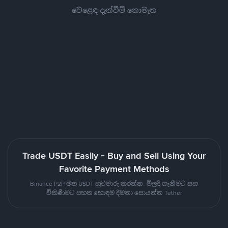
වෙළෙඳ දැන්වීම් නොමැත
Trade USDT Easily - Buy and Sell Using Your
Favorite Payment Methods
Binance P2P මත USDT හුවමාරු කරන්න. මිලදී ගැනීමට සහ
විකිණීමට පහත හොඳම දීමනා සොයන්න Tether