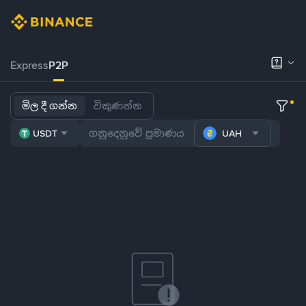
Express
P2P
මිල දී ගන්න
විකුණන්න
USDT
UAH