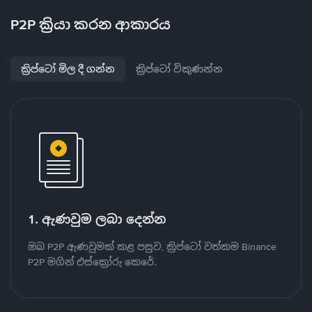
P2P ක්‍රියා කරන ආකාරය
ක්‍රිප්ටෝ මිල දී ගන්න
ක්‍රිප්ටෝ විකුණන්න
1. ඇණවුම ලබා දෙන්න
ඔබ P2P ඇණවුමක් කළ පසුව, ක්‍රිප්ටෝ වත්කම Binance
P2P මගින් එස්ක්‍රෝරු කෙරේ.