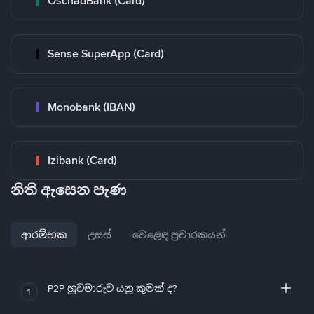
OschadBank (Card)
Sense SuperApp (Card)
Monobank (IBAN)
Izibank (Card)
නිති ඇසෙන පැණ
ආරම්භක
උසස්
වෙළෙඳ ප්‍රචාරකයන්
P2P හුවමාරුව යනු කුමක් ද?
1