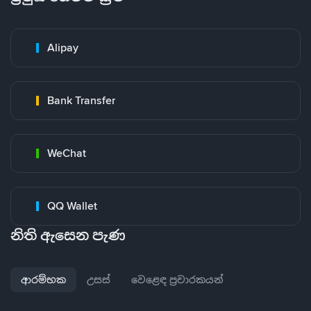
Alipay
Bank Transfer
WeChat
QQ Wallet
නිති ඇසෙන පැණ
ආරම්භක
උසස්
වෙළෙඳ ප්‍රචාරකයන්