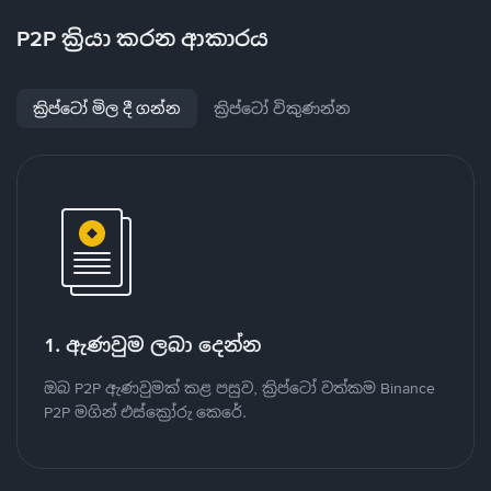
P2P ක්‍රියා කරන ආකාරය
ක්‍රිප්ටෝ මිල දී ගන්න
ක්‍රිප්ටෝ විකුණන්න
1. ඇණවුම ලබා දෙන්න
ඔබ P2P ඇණවුමක් කළ පසුව, ක්‍රිප්ටෝ වත්කම Binance
P2P මගින් එස්ක්‍රෝරු කෙරේ.