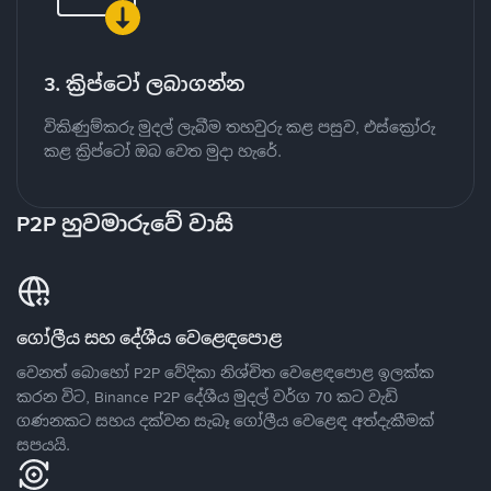
3. ක්‍රිප්ටෝ ලබාගන්න
විකිණුම්කරු මුදල් ලැබීම තහවුරු කළ පසුව, එස්ක්‍රෝරු
කළ ක්‍රිප්ටෝ ඔබ වෙත මුදා හැරේ.
P2P හුවමාරුවේ වාසි
ගෝලීය සහ දේශීය වෙළෙඳපොළ
වෙනත් බොහෝ P2P වේදිකා නිශ්චිත වෙළෙඳපොළ ඉලක්ක
කරන විට, Binance P2P දේශීය මුදල් වර්ග 70 කට වැඩි
ගණනකට සහය දක්වන සැබෑ ගෝලීය වෙළෙඳ අත්දැකීමක්
සපයයි.