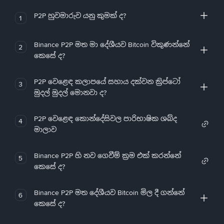
P2P හුවමාරුව යනු කුමක් ද?
1
Binance P2P මත මා දේශීයව Bitcoin විකුණන්නේ
2
කෙසේ ද?
P2P වෙළෙඳ කලාපයේ සහාය දක්වන ක්‍රිප්ටෝ
3
මුදල් මුදල් මොනවා ද?
P2P වෙළෙඳ කොන්දේසිවල පාරිභාෂික ශබ්ද
4
මාලාව
Binance P2P හි නව ගෙවීම් ක්‍රම එක් කරන්නේ
5
කෙසේ ද?
Binance P2P මත දේශීයව Bitcoin මිල දී ගන්නේ
6
කෙසේ ද?