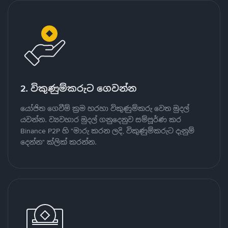
2. විකුණුම්කරුට ගෙවන්න
යෝජිත ගෙවීම් ක්‍රම හරහා විකුණුම්කරු වෙත මුදල්
යවන්න. ව්‍යවහාර මුදල් ගනුදෙනුව සම්පූර්ණ කර
Binance P2P හි "මාරු කරන ලදි, විකුණුම්කරුට දැනුම්
දෙන්න" ක්ලික් කරන්න.