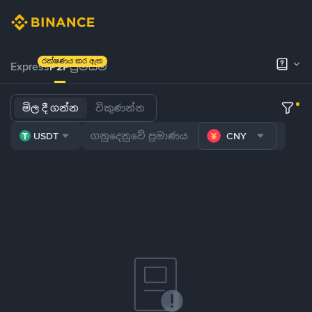
රක්ෂණය කර ඇත
Express
P2P
ප්‍රිමියම්
මිල දී ගන්න
විකුණන්න
USDT
CNY