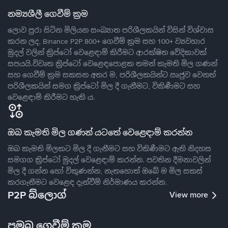
නම්‍යශීලී ගෙවීම් ක්‍රම
ලොව පුරා සිටින මිලියන සංඛ්‍යාත පරිශීලකයින් විසින් විශ්වාස
කරන ලද, Binance P2P 800+ ගෙවීම් ක්‍රම සහ 100+ ව්‍යවහාර
මුදල් වලින් ක්‍රිප්ටෝ වෙළෙඳාම් කිරීමට ආරක්ෂිත වේදිකාවක්
සපයයි.විවෘත ක්‍රිප්ටෝ වෙළෙඳපොළක තමන් කැමති මිල ගණන්
සහ ගෙවීම් ක්‍රම සකසන අතර ම, පරිශීලකයින්ට ඍජුව වෙනත්
පරිශීලකයින් සමග ක්‍රිප්ටෝ මිල දී ගැනීමට, විකිණීමට සහ
වෙළෙඳාම් කිරීමට හැකි ය.
ඔබ කැමති මිල ගණන් යටතේ වෙළෙඳාම් කරන්න
ඔබ කැමති මිලකට මිල දී ගැනීමට සහ විකිණීමට ඇති නිදහස
සමගග ක්‍රිප්ටෝ මුදල් වෙළෙඳාම් කරන්න. පවතින දීමනාවලින්
මිල දී ගන්න හෝ විකුණන්න, නැතහොත් ඔබේ ම මිල සකස්
කරගැනීමට වෙළෙඳ දැන්වීම් නිර්මාණය කරන්න.
P2P බ්ලොග්
View more
ප්‍රමුඛ ගෙවීම් ක්‍රම