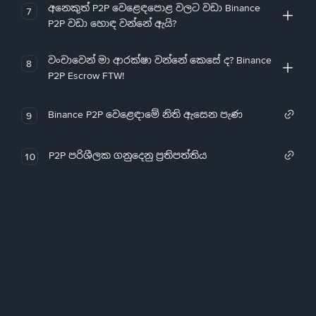
අනෙකුත් P2P වෙළෙඳපොළ වලට වඩා Binance
7
P2P වඩා හොඳ වන්නේ ඇයි?
වංචාවෙන් මා ආරක්ෂා වන්නේ කෙසේ ද? Binance
8
P2P Escrow FTW!
Binance P2P වෙළෙඳාමේ නිති ඇසෙන පැණ
9
P2P පරිශීලක ගනුදෙනු ප්‍රතිපත්තිය
10