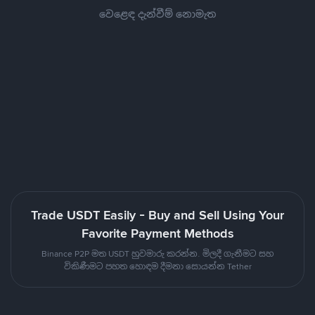
වෙළෙඳ දැන්වීම් නොමැත
Trade USDT Easily - Buy and Sell Using Your
Favorite Payment Methods
Binance P2P මත USDT හුවමාරු කරන්න. මිලදී ගැනීමට සහ
විකිණීමට පහත හොඳම දීමනා සොයන්න Tether