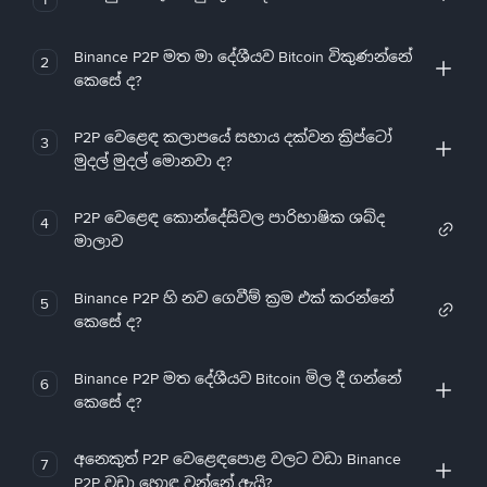
Binance P2P මත මා දේශීයව Bitcoin විකුණන්නේ
2
කෙසේ ද?
P2P වෙළෙඳ කලාපයේ සහාය දක්වන ක්‍රිප්ටෝ
3
මුදල් මුදල් මොනවා ද?
P2P වෙළෙඳ කොන්දේසිවල පාරිභාෂික ශබ්ද
4
මාලාව
Binance P2P හි නව ගෙවීම් ක්‍රම එක් කරන්නේ
5
කෙසේ ද?
Binance P2P මත දේශීයව Bitcoin මිල දී ගන්නේ
6
කෙසේ ද?
අනෙකුත් P2P වෙළෙඳපොළ වලට වඩා Binance
7
P2P වඩා හොඳ වන්නේ ඇයි?