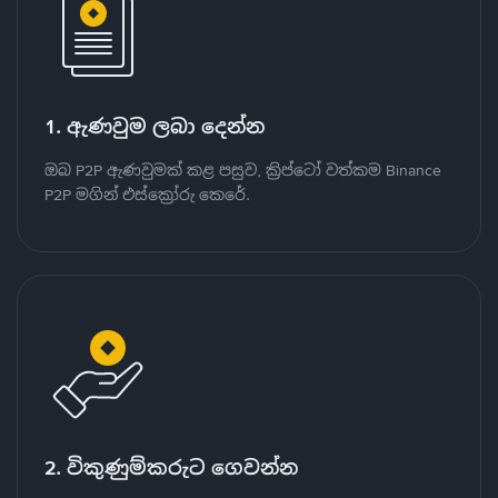
1. ඇණවුම ලබා දෙන්න
ඔබ P2P ඇණවුමක් කළ පසුව, ක්‍රිප්ටෝ වත්කම Binance
P2P මගින් එස්ක්‍රෝරු කෙරේ.
2. විකුණුම්කරුට ගෙවන්න