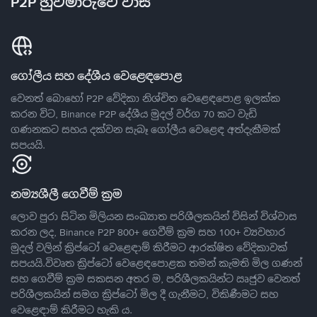
P2P හුවමාරුවේ වාසි
ගෝලීය සහ දේශීය වෙළෙඳපොළ
වෙනත් බොහෝ P2P වේදිකා නිශ්චිත වෙළෙඳපොළ ඉලක්ක
කරන විට, Binance P2P දේශීය මුදල් වර්ග 70 කට වැඩි
ගණනකට සහය දක්වන සැබෑ ගෝලීය වෙළෙඳ අත්දැකීමක්
සපයයි.
නම්‍යශීලී ගෙවීම් ක්‍රම
ලොව පුරා සිටින මිලියන සංඛ්‍යාත පරිශීලකයින් විසින් විශ්වාස
කරන ලද, Binance P2P 800+ ගෙවීම් ක්‍රම සහ 100+ ව්‍යවහාර
මුදල් වලින් ක්‍රිප්ටෝ වෙළෙඳාම් කිරීමට ආරක්ෂිත වේදිකාවක්
සපයයි.විවෘත ක්‍රිප්ටෝ වෙළෙඳපොළක තමන් කැමති මිල ගණන්
සහ ගෙවීම් ක්‍රම සකසන අතර ම, පරිශීලකයින්ට ඍජුව වෙනත්
පරිශීලකයින් සමග ක්‍රිප්ටෝ මිල දී ගැනීමට, විකිණීමට සහ
වෙළෙඳාම් කිරීමට හැකි ය.