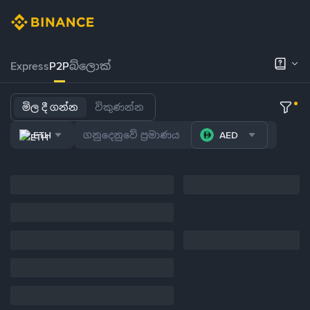
Express
P2P
බ්ලොක්
මිල දී ගන්න
විකුණන්න
ETH
AED