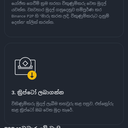
යෝජිත ගෙවීම් ක්‍රම හරහා විකුණුම්කරු වෙත මුදල්
යවන්න. ව්‍යවහාර මුදල් ගනුදෙනුව සම්පූර්ණ කර
Binance P2P හි "මාරු කරන ලදි, විකුණුම්කරුට දැනුම්
දෙන්න" ක්ලික් කරන්න.
3. ක්‍රිප්ටෝ ලබාගන්න
විකිණුම්කරු මුදල් ලැබීම තහවුරු කළ පසුව, එස්ක්‍රෝරු
කළ ක්‍රිප්ටෝ ඔබ වෙත මුදා හැරේ.