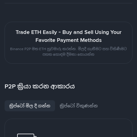
Trade ETH Easily - Buy and Sell Using Your
Favorite Payment Methods
Binance P2P මත ETH හුවමාරු කරන්න. මිලදී ගැනීමට සහ විකිණීමට
පහත හොඳම දීමනා සොයන්න
P2P ක්‍රියා කරන ආකාරය
ක්‍රිප්ටෝ මිල දී ගන්න
ක්‍රිප්ටෝ විකුණන්න