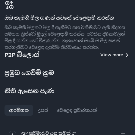
ඔබ කැමති මිල ගණන් යටතේ වෙළෙඳාම් කරන්න
ඔබ කැමති මිලකට මිල දී ගැනීමට සහ විකිණීමට ඇති නිදහස
සමගග ක්‍රිප්ටෝ මුදල් වෙළෙඳාම් කරන්න. පවතින දීමනාවලින්
මිල දී ගන්න හෝ විකුණන්න, නැතහොත් ඔබේ ම මිල සකස්
කරගැනීමට වෙළෙඳ දැන්වීම් නිර්මාණය කරන්න.
P2P බ්ලොග්
View more
ප්‍රමුඛ ගෙවීම් ක්‍රම
නිති ඇසෙන පැණ
ආරම්භක
උසස්
වෙළෙඳ ප්‍රචාරකයන්
P2P හුවමාරුව යනු කුමක් ද?
1