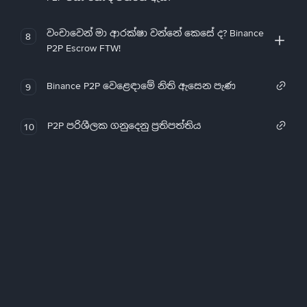
වංචාවෙන් මා ආරක්ෂා වන්නේ කෙසේ ද? Binance
8
P2P Escrow FTW!
Binance P2P වෙළෙඳාමේ නිති ඇසෙන පැණ
9
P2P පරිශීලක ගනුදෙනු ප්‍රතිපත්තිය
10