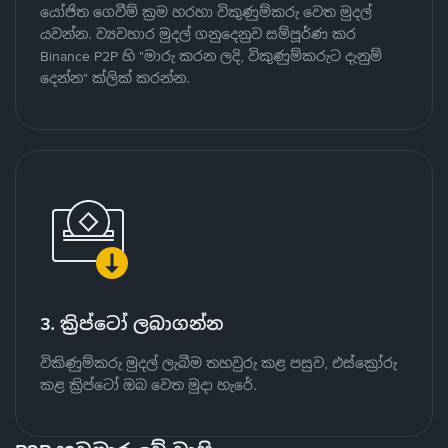
යෝජිත ගෙවීම් ක්‍රම හරහා විකුණුම්කරු වෙත මුදල්
යවන්න. ව්‍යවහාර මුදල් ගනුදෙනුව සම්පූර්ණ කර
Binance P2P හි "මාරු කරන ලදි, විකුණුම්කරුට දැනුම්
දෙන්න" ක්ලික් කරන්න.
3. ක්‍රිප්ටෝ ලබාගන්න
විකිණුම්කරු මුදල් ලැබීම තහවුරු කළ පසුව, එස්ක්‍රෝරු
කළ ක්‍රිප්ටෝ ඔබ වෙත මුදා හැරේ.