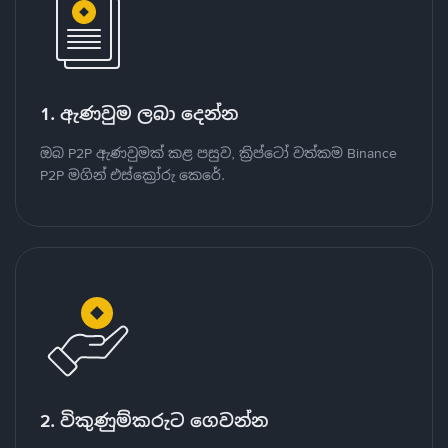
1. ඇණවුම ලබා දෙන්න
ඔබ P2P ඇණවුමක් කළ පසුව, ක්‍රිප්ටෝ වත්කම Binance
P2P මගින් එස්ක්‍රෝරු කෙරේ.
2. විකුණුම්කරුට ගෙවන්න