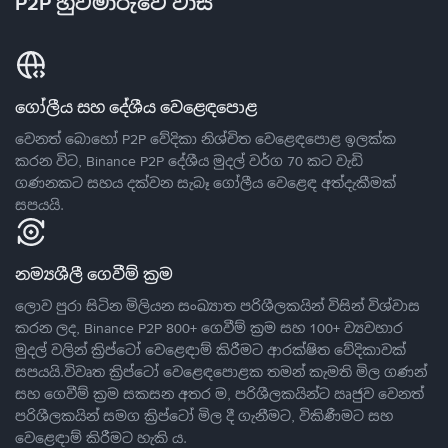
P2P හුවමාරුවේ වාසි
ගෝලීය සහ දේශීය වෙළෙඳපොළ
වෙනත් බොහෝ P2P වේදිකා නිශ්චිත වෙළෙඳපොළ ඉලක්ක
කරන විට, Binance P2P දේශීය මුදල් වර්ග 70 කට වැඩි
ගණනකට සහය දක්වන සැබෑ ගෝලීය වෙළෙඳ අත්දැකීමක්
සපයයි.
නම්‍යශීලී ගෙවීම් ක්‍රම
ලොව පුරා සිටින මිලියන සංඛ්‍යාත පරිශීලකයින් විසින් විශ්වාස
කරන ලද, Binance P2P 800+ ගෙවීම් ක්‍රම සහ 100+ ව්‍යවහාර
මුදල් වලින් ක්‍රිප්ටෝ වෙළෙඳාම් කිරීමට ආරක්ෂිත වේදිකාවක්
සපයයි.විවෘත ක්‍රිප්ටෝ වෙළෙඳපොළක තමන් කැමති මිල ගණන්
සහ ගෙවීම් ක්‍රම සකසන අතර ම, පරිශීලකයින්ට ඍජුව වෙනත්
පරිශීලකයින් සමග ක්‍රිප්ටෝ මිල දී ගැනීමට, විකිණීමට සහ
වෙළෙඳාම් කිරීමට හැකි ය.