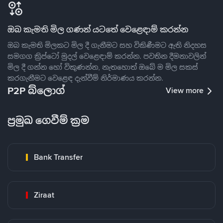
ඔබ කැමති මිල ගණන් යටතේ වෙළෙඳාම් කරන්න
ඔබ කැමති මිලකට මිල දී ගැනීමට සහ විකිණීමට ඇති නිදහස
සමගග ක්‍රිප්ටෝ මුදල් වෙළෙඳාම් කරන්න. පවතින දීමනාවලින්
මිල දී ගන්න හෝ විකුණන්න, නැතහොත් ඔබේ ම මිල සකස්
කරගැනීමට වෙළෙඳ දැන්වීම් නිර්මාණය කරන්න.
P2P බ්ලොග්
View more
ප්‍රමුඛ ගෙවීම් ක්‍රම
Bank Transfer
Ziraat