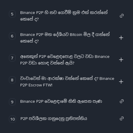
Binance P2P හි නව ගෙවීම් ක්‍රම එක් කරන්නේ
5
කෙසේ ද?
Binance P2P මත දේශීයව Bitcoin මිල දී ගන්නේ
6
කෙසේ ද?
අනෙකුත් P2P වෙළෙඳපොළ වලට වඩා Binance
7
P2P වඩා හොඳ වන්නේ ඇයි?
වංචාවෙන් මා ආරක්ෂා වන්නේ කෙසේ ද? Binance
8
P2P Escrow FTW!
Binance P2P වෙළෙඳාමේ නිති ඇසෙන පැණ
9
P2P පරිශීලක ගනුදෙනු ප්‍රතිපත්තිය
10