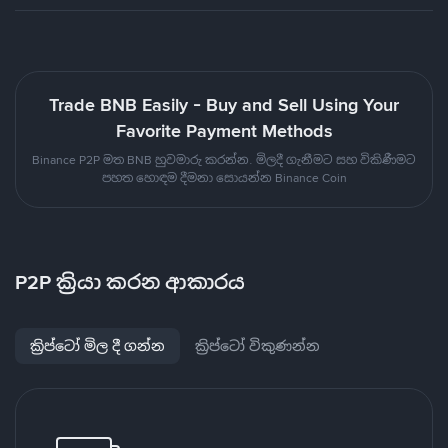
Trade BNB Easily - Buy and Sell Using Your
Favorite Payment Methods
Binance P2P මත BNB හුවමාරු කරන්න. මිලදී ගැනීමට සහ විකිණීමට
පහත හොඳම දීමනා සොයන්න Binance Coin
P2P ක්‍රියා කරන ආකාරය
ක්‍රිප්ටෝ මිල දී ගන්න
ක්‍රිප්ටෝ විකුණන්න