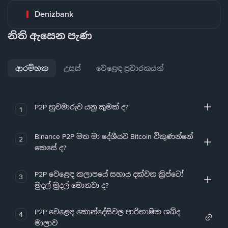
Denizbank
නිති ඇසෙන පැණ
ආරම්භක
උසස්
වෙළෙඳ ප්‍රචාරකයන්
P2P හුවමාරුව යනු කුමක් ද?
1
Binance P2P මත මා දේශීයව Bitcoin විකුණන්නේ
2
කෙසේ ද?
P2P වෙළෙඳ කලාපයේ සහාය දක්වන ක්‍රිප්ටෝ
3
මුදල් මුදල් මොනවා ද?
P2P වෙළෙඳ කොන්දේසිවල පාරිභාෂික ශබ්ද
4
මාලාව