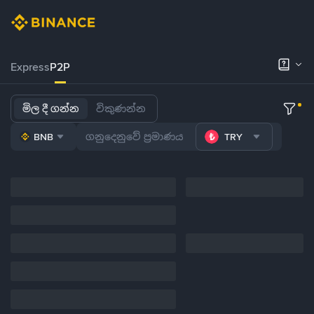
Express
P2P
මිල දී ගන්න
විකුණන්න
BNB
TRY