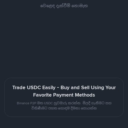
වෙළෙඳ දැන්වීම් නොමැත
Trade USDC Easily - Buy and Sell Using Your
Favorite Payment Methods
Binance P2P මත USDC හුවමාරු කරන්න. මිලදී ගැනීමට සහ
විකිණීමට පහත හොඳම දීමනා සොයන්න