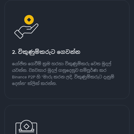
2. විකුණුම්කරුට ගෙවන්න
යෝජිත ගෙවීම් ක්‍රම හරහා විකුණුම්කරු වෙත මුදල්
යවන්න. ව්‍යවහාර මුදල් ගනුදෙනුව සම්පූර්ණ කර
Binance P2P හි "මාරු කරන ලදි, විකුණුම්කරුට දැනුම්
දෙන්න" ක්ලික් කරන්න.