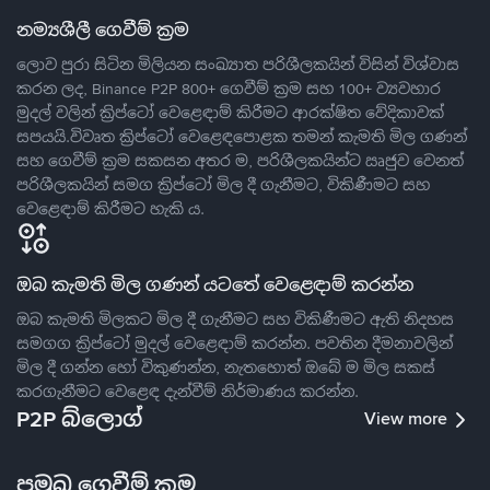
නම්‍යශීලී ගෙවීම් ක්‍රම
ලොව පුරා සිටින මිලියන සංඛ්‍යාත පරිශීලකයින් විසින් විශ්වාස
කරන ලද, Binance P2P 800+ ගෙවීම් ක්‍රම සහ 100+ ව්‍යවහාර
මුදල් වලින් ක්‍රිප්ටෝ වෙළෙඳාම් කිරීමට ආරක්ෂිත වේදිකාවක්
සපයයි.විවෘත ක්‍රිප්ටෝ වෙළෙඳපොළක තමන් කැමති මිල ගණන්
සහ ගෙවීම් ක්‍රම සකසන අතර ම, පරිශීලකයින්ට ඍජුව වෙනත්
පරිශීලකයින් සමග ක්‍රිප්ටෝ මිල දී ගැනීමට, විකිණීමට සහ
වෙළෙඳාම් කිරීමට හැකි ය.
ඔබ කැමති මිල ගණන් යටතේ වෙළෙඳාම් කරන්න
ඔබ කැමති මිලකට මිල දී ගැනීමට සහ විකිණීමට ඇති නිදහස
සමගග ක්‍රිප්ටෝ මුදල් වෙළෙඳාම් කරන්න. පවතින දීමනාවලින්
මිල දී ගන්න හෝ විකුණන්න, නැතහොත් ඔබේ ම මිල සකස්
කරගැනීමට වෙළෙඳ දැන්වීම් නිර්මාණය කරන්න.
P2P බ්ලොග්
View more
ප්‍රමුඛ ගෙවීම් ක්‍රම