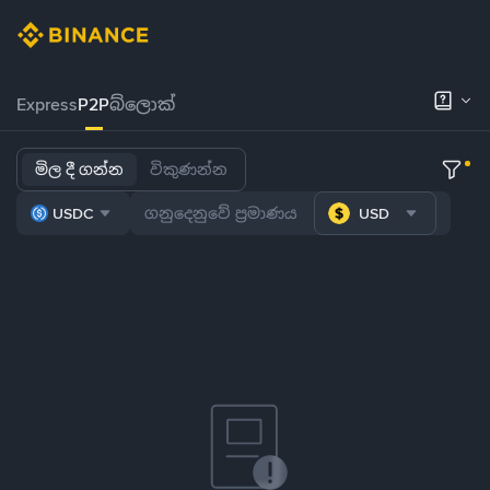
Express
P2P
බ්ලොක්
මිල දී ගන්න
විකුණන්න
USDC
USD