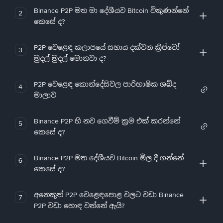
Binance P2P මත මා දේශීයව Bitcoin විකුණන්නේ
2
කෙසේ ද?
P2P වෙළෙඳ කලාපයේ සහාය දක්වන ක්‍රිප්ටෝ
3
මුදල් මුදල් මොනවා ද?
P2P වෙළෙඳ කොන්දේසිවල පාරිභාෂික ශබ්ද
4
මාලාව
Binance P2P හි නව ගෙවීම් ක්‍රම එක් කරන්නේ
5
කෙසේ ද?
Binance P2P මත දේශීයව Bitcoin මිල දී ගන්නේ
6
කෙසේ ද?
අනෙකුත් P2P වෙළෙඳපොළ වලට වඩා Binance
7
P2P වඩා හොඳ වන්නේ ඇයි?