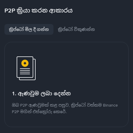
P2P ක්‍රියා කරන ආකාරය
ක්‍රිප්ටෝ මිල දී ගන්න
ක්‍රිප්ටෝ විකුණන්න
1. ඇණවුම ලබා දෙන්න
ඔබ P2P ඇණවුමක් කළ පසුව, ක්‍රිප්ටෝ වත්කම Binance
P2P මගින් එස්ක්‍රෝරු කෙරේ.