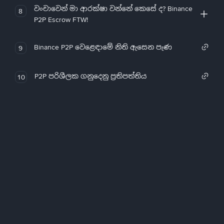
වංචාවෙන් මා ආරක්ෂා වන්නේ කෙසේ ද? Binance
8
P2P Escrow FTW!
Binance P2P වෙළෙඳාමේ නිති ඇසෙන පැණ
9
P2P පරිශීලක ගනුදෙනු ප්‍රතිපත්තිය
10