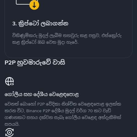
3. ක්‍රිප්ටෝ ලබාගන්න
විකිණුම්කරු මුදල් ලැබීම තහවුරු කළ පසුව, එස්ක්‍රෝරු
කළ ක්‍රිප්ටෝ ඔබ වෙත මුදා හැරේ.
P2P හුවමාරුවේ වාසි
ගෝලීය සහ දේශීය වෙළෙඳපොළ
වෙනත් බොහෝ P2P වේදිකා නිශ්චිත වෙළෙඳපොළ ඉලක්ක
කරන විට, Binance P2P දේශීය මුදල් වර්ග 70 කට වැඩි
ගණනකට සහය දක්වන සැබෑ ගෝලීය වෙළෙඳ අත්දැකීමක්
සපයයි.