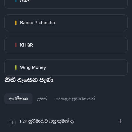
ABA
Banco Pichincha
KHQR
Wing Money
නිති ඇසෙන පැණ
ආරම්භක
උසස්
වෙළෙඳ ප්‍රචාරකයන්
P2P හුවමාරුව යනු කුමක් ද?
1