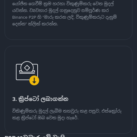
යෝජිත ගෙවීම් ක්‍රම හරහා විකුණුම්කරු වෙත මුදල්
යවන්න. ව්‍යවහාර මුදල් ගනුදෙනුව සම්පූර්ණ කර
Binance P2P හි "මාරු කරන ලදි, විකුණුම්කරුට දැනුම්
දෙන්න" ක්ලික් කරන්න.
3. ක්‍රිප්ටෝ ලබාගන්න
විකිණුම්කරු මුදල් ලැබීම තහවුරු කළ පසුව, එස්ක්‍රෝරු
කළ ක්‍රිප්ටෝ ඔබ වෙත මුදා හැරේ.