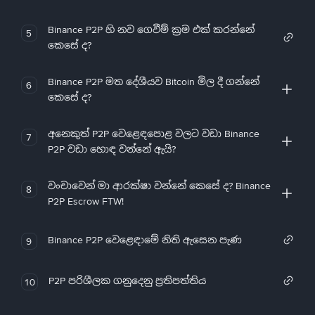
Binance P2P හි නව ගෙවීම් ක්‍රම එක් කරන්නේ
5
කෙසේ ද?
Binance P2P මත දේශීයව Bitcoin මිල දී ගන්නේ
6
කෙසේ ද?
අනෙකුත් P2P වෙළෙඳපොළ වලට වඩා Binance
7
P2P වඩා හොඳ වන්නේ ඇයි?
වංචාවෙන් මා ආරක්ෂා වන්නේ කෙසේ ද? Binance
8
P2P Escrow FTW!
Binance P2P වෙළෙඳාමේ නිති ඇසෙන පැණ
9
P2P පරිශීලක ගනුදෙනු ප්‍රතිපත්තිය
10