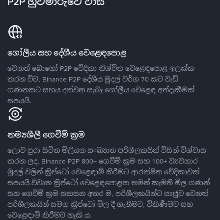
P2P හුවමාරුවේ වාසි
ගෝලීය සහ දේශීය වෙළෙඳපොළ
වෙනත් බොහෝ P2P වේදිකා නිශ්චිත වෙළෙඳපොළ ඉලක්ක
කරන විට, Binance P2P දේශීය මුදල් වර්ග 70 කට වැඩි
ගණනකට සහය දක්වන සැබෑ ගෝලීය වෙළෙඳ අත්දැකීමක්
සපයයි.
නම්‍යශීලී ගෙවීම් ක්‍රම
ලොව පුරා සිටින මිලියන සංඛ්‍යාත පරිශීලකයින් විසින් විශ්වාස
කරන ලද, Binance P2P 800+ ගෙවීම් ක්‍රම සහ 100+ ව්‍යවහාර
මුදල් වලින් ක්‍රිප්ටෝ වෙළෙඳාම් කිරීමට ආරක්ෂිත වේදිකාවක්
සපයයි.විවෘත ක්‍රිප්ටෝ වෙළෙඳපොළක තමන් කැමති මිල ගණන්
සහ ගෙවීම් ක්‍රම සකසන අතර ම, පරිශීලකයින්ට ඍජුව වෙනත්
පරිශීලකයින් සමග ක්‍රිප්ටෝ මිල දී ගැනීමට, විකිණීමට සහ
වෙළෙඳාම් කිරීමට හැකි ය.