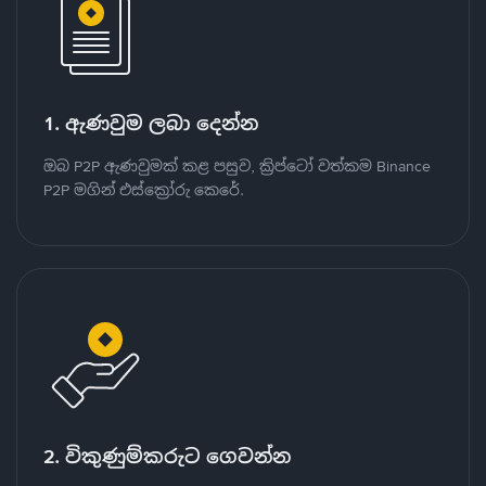
1. ඇණවුම ලබා දෙන්න
ඔබ P2P ඇණවුමක් කළ පසුව, ක්‍රිප්ටෝ වත්කම Binance
P2P මගින් එස්ක්‍රෝරු කෙරේ.
2. විකුණුම්කරුට ගෙවන්න