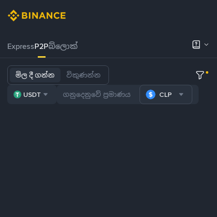
Express
P2P
බ්ලොක්
මිල දී ගන්න
විකුණන්න
USDT
CLP