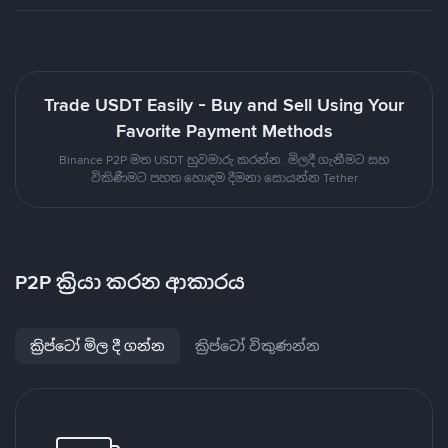
Trade USDT Easily - Buy and Sell Using Your
Favorite Payment Methods
Binance P2P මත USDT හුවමාරු කරන්න. මිලදී ගැනීමට සහ
විකිණීමට පහත හොඳම දීමනා සොයන්න Tether
P2P ක්‍රියා කරන ආකාරය
ක්‍රිප්ටෝ මිල දී ගන්න
ක්‍රිප්ටෝ විකුණන්න