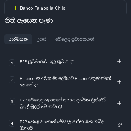
Banco Falabella Chile
නිති ඇසෙන පැණ
ආරම්භක
උසස්
වෙළෙඳ ප්‍රචාරකයන්
P2P හුවමාරුව යනු කුමක් ද?
1
Binance P2P මත මා දේශීයව Bitcoin විකුණන්නේ
2
කෙසේ ද?
P2P වෙළෙඳ කලාපයේ සහාය දක්වන ක්‍රිප්ටෝ
3
මුදල් මුදල් මොනවා ද?
P2P වෙළෙඳ කොන්දේසිවල පාරිභාෂික ශබ්ද
4
මාලාව