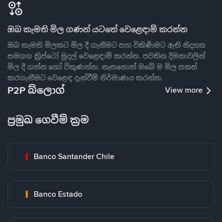
ඔබ කැමති මිල ගණන් යටතේ වෙළෙඳාම් කරන්න
ඔබ කැමති මිලකට මිල දී ගැනීමට සහ විකිණීමට ඇති නිදහස
සමගග ක්‍රිප්ටෝ මුදල් වෙළෙඳාම් කරන්න. පවතින දීමනාවලින්
මිල දී ගන්න හෝ විකුණන්න, නැතහොත් ඔබේ ම මිල සකස්
කරගැනීමට වෙළෙඳ දැන්වීම් නිර්මාණය කරන්න.
P2P බ්ලොග්
View more
ප්‍රමුඛ ගෙවීම් ක්‍රම
Banco Santander Chile
Banco Estado