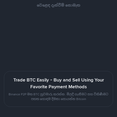
වෙළෙඳ දැන්වීම් නොමැත
Trade BTC Easily - Buy and Sell Using Your
Favorite Payment Methods
Binance P2P මත BTC හුවමාරු කරන්න. මිලදී ගැනීමට සහ විකිණීමට
පහත හොඳම දීමනා සොයන්න Bitcoin