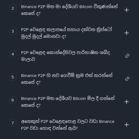
Binance P2P මත මා දේශීයව Bitcoin විකුණන්නේ
2
කෙසේ ද?
P2P වෙළෙඳ කලාපයේ සහාය දක්වන ක්‍රිප්ටෝ
3
මුදල් මුදල් මොනවා ද?
P2P වෙළෙඳ කොන්දේසිවල පාරිභාෂික ශබ්ද
4
මාලාව
Binance P2P හි නව ගෙවීම් ක්‍රම එක් කරන්නේ
5
කෙසේ ද?
Binance P2P මත දේශීයව Bitcoin මිල දී ගන්නේ
6
කෙසේ ද?
අනෙකුත් P2P වෙළෙඳපොළ වලට වඩා Binance
7
P2P වඩා හොඳ වන්නේ ඇයි?