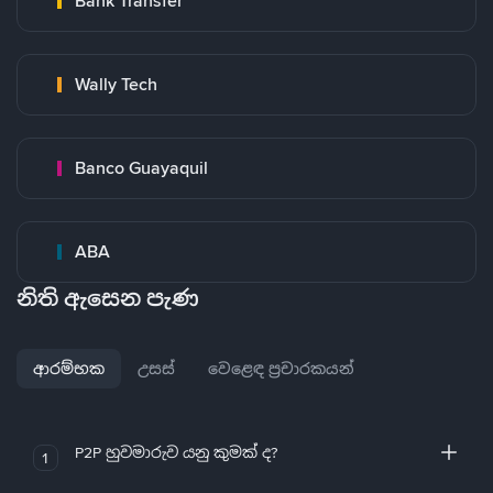
Bank Transfer
Wally Tech
Banco Guayaquil
ABA
නිති ඇසෙන පැණ
ආරම්භක
උසස්
වෙළෙඳ ප්‍රචාරකයන්
P2P හුවමාරුව යනු කුමක් ද?
1