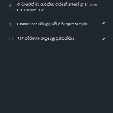
වංචාවෙන් මා ආරක්ෂා වන්නේ කෙසේ ද? Binance
8
P2P Escrow FTW!
Binance P2P වෙළෙඳාමේ නිති ඇසෙන පැණ
9
P2P පරිශීලක ගනුදෙනු ප්‍රතිපත්තිය
10