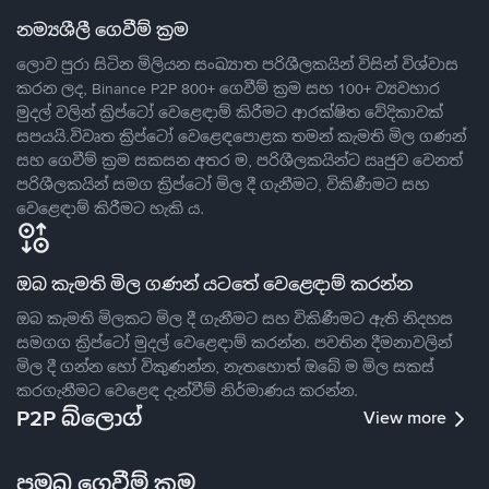
නම්‍යශීලී ගෙවීම් ක්‍රම
ලොව පුරා සිටින මිලියන සංඛ්‍යාත පරිශීලකයින් විසින් විශ්වාස
කරන ලද, Binance P2P 800+ ගෙවීම් ක්‍රම සහ 100+ ව්‍යවහාර
මුදල් වලින් ක්‍රිප්ටෝ වෙළෙඳාම් කිරීමට ආරක්ෂිත වේදිකාවක්
සපයයි.විවෘත ක්‍රිප්ටෝ වෙළෙඳපොළක තමන් කැමති මිල ගණන්
සහ ගෙවීම් ක්‍රම සකසන අතර ම, පරිශීලකයින්ට ඍජුව වෙනත්
පරිශීලකයින් සමග ක්‍රිප්ටෝ මිල දී ගැනීමට, විකිණීමට සහ
වෙළෙඳාම් කිරීමට හැකි ය.
ඔබ කැමති මිල ගණන් යටතේ වෙළෙඳාම් කරන්න
ඔබ කැමති මිලකට මිල දී ගැනීමට සහ විකිණීමට ඇති නිදහස
සමගග ක්‍රිප්ටෝ මුදල් වෙළෙඳාම් කරන්න. පවතින දීමනාවලින්
මිල දී ගන්න හෝ විකුණන්න, නැතහොත් ඔබේ ම මිල සකස්
කරගැනීමට වෙළෙඳ දැන්වීම් නිර්මාණය කරන්න.
P2P බ්ලොග්
View more
ප්‍රමුඛ ගෙවීම් ක්‍රම