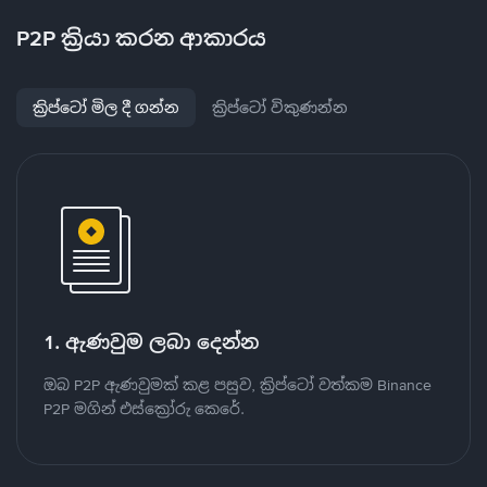
P2P ක්‍රියා කරන ආකාරය
ක්‍රිප්ටෝ මිල දී ගන්න
ක්‍රිප්ටෝ විකුණන්න
1. ඇණවුම ලබා දෙන්න
ඔබ P2P ඇණවුමක් කළ පසුව, ක්‍රිප්ටෝ වත්කම Binance
P2P මගින් එස්ක්‍රෝරු කෙරේ.