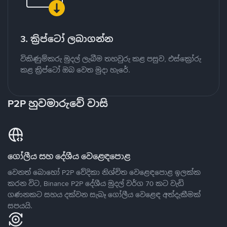
3. ක්‍රිප්ටෝ ලබාගන්න
විකිණුම්කරු මුදල් ලැබීම තහවුරු කළ පසුව, එස්ක්‍රෝරු
කළ ක්‍රිප්ටෝ ඔබ වෙත මුදා හැරේ.
P2P හුවමාරුවේ වාසි
ගෝලීය සහ දේශීය වෙළෙඳපොළ
වෙනත් බොහෝ P2P වේදිකා නිශ්චිත වෙළෙඳපොළ ඉලක්ක
කරන විට, Binance P2P දේශීය මුදල් වර්ග 70 කට වැඩි
ගණනකට සහය දක්වන සැබෑ ගෝලීය වෙළෙඳ අත්දැකීමක්
සපයයි.