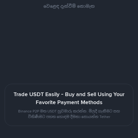
වෙළෙඳ දැන්වීම් නොමැත
Trade USDT Easily - Buy and Sell Using Your
Favorite Payment Methods
Binance P2P මත USDT හුවමාරු කරන්න. මිලදී ගැනීමට සහ
විකිණීමට පහත හොඳම දීමනා සොයන්න Tether