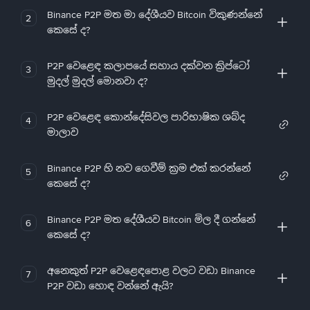
Binance P2P මත මා දේශීයව Bitcoin විකුණන්නේ
2
කෙසේ ද?
P2P වෙළෙඳ කලාපයේ සහාය දක්වන ක්‍රිප්ටෝ
3
මුදල් මුදල් මොනවා ද?
P2P වෙළෙඳ කොන්දේසිවල පාරිභාෂික ශබ්ද
4
මාලාව
Binance P2P හි නව ගෙවීම් ක්‍රම එක් කරන්නේ
5
කෙසේ ද?
Binance P2P මත දේශීයව Bitcoin මිල දී ගන්නේ
6
කෙසේ ද?
අනෙකුත් P2P වෙළෙඳපොළ වලට වඩා Binance
7
P2P වඩා හොඳ වන්නේ ඇයි?