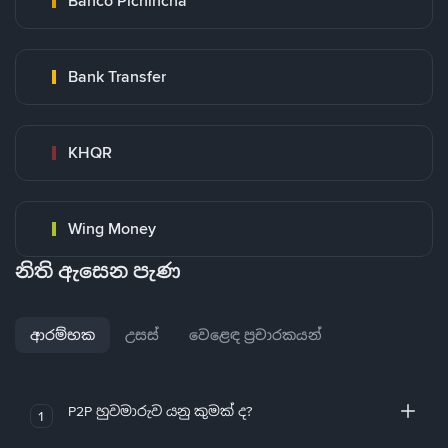
Banco Pichincha
Bank Transfer
KHQR
Wing Money
නිති ඇසෙන පැණ
ආරම්භක
උසස්
වෙළෙඳ ප්‍රචාරකයන්
P2P හුවමාරුව යනු කුමක් ද?
1