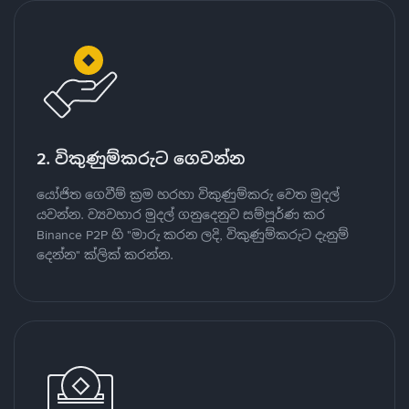
2. විකුණුම්කරුට ගෙවන්න
යෝජිත ගෙවීම් ක්‍රම හරහා විකුණුම්කරු වෙත මුදල්
යවන්න. ව්‍යවහාර මුදල් ගනුදෙනුව සම්පූර්ණ කර
Binance P2P හි "මාරු කරන ලදි, විකුණුම්කරුට දැනුම්
දෙන්න" ක්ලික් කරන්න.