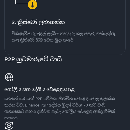
3. ක්‍රිප්ටෝ ලබාගන්න
විකිණුම්කරු මුදල් ලැබීම තහවුරු කළ පසුව, එස්ක්‍රෝරු
කළ ක්‍රිප්ටෝ ඔබ වෙත මුදා හැරේ.
P2P හුවමාරුවේ වාසි
ගෝලීය සහ දේශීය වෙළෙඳපොළ
වෙනත් බොහෝ P2P වේදිකා නිශ්චිත වෙළෙඳපොළ ඉලක්ක
කරන විට, Binance P2P දේශීය මුදල් වර්ග 70 කට වැඩි
ගණනකට සහය දක්වන සැබෑ ගෝලීය වෙළෙඳ අත්දැකීමක්
සපයයි.