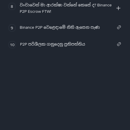
වංචාවෙන් මා ආරක්ෂා වන්නේ කෙසේ ද? Binance
8
P2P Escrow FTW!
Binance P2P වෙළෙඳාමේ නිති ඇසෙන පැණ
9
P2P පරිශීලක ගනුදෙනු ප්‍රතිපත්තිය
10