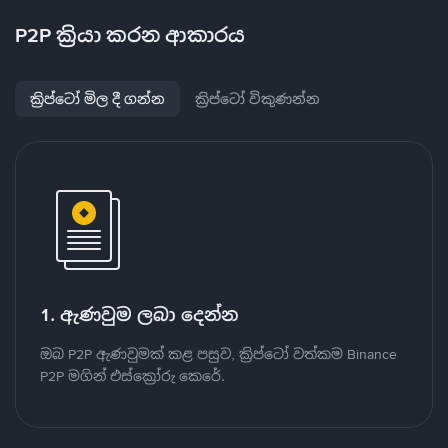
P2P ක්‍රියා කරන ආකාරය
ක්‍රිප්ටෝ මිල දී ගන්න
ක්‍රිප්ටෝ විකුණන්න
1. ඇණවුම ලබා දෙන්න
ඔබ P2P ඇණවුමක් කළ පසුව, ක්‍රිප්ටෝ වත්කම Binance
P2P මගින් එස්ක්‍රෝරු කෙරේ.