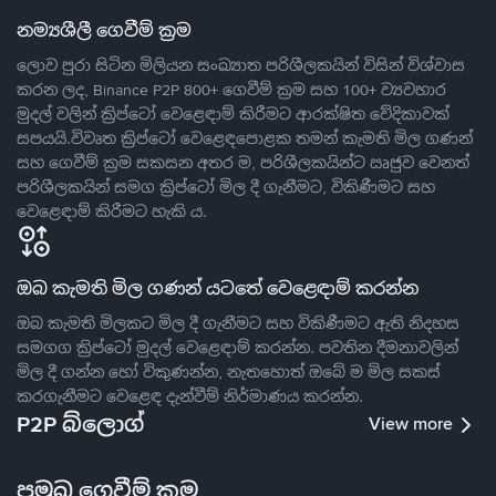
නම්‍යශීලී ගෙවීම් ක්‍රම
ලොව පුරා සිටින මිලියන සංඛ්‍යාත පරිශීලකයින් විසින් විශ්වාස
කරන ලද, Binance P2P 800+ ගෙවීම් ක්‍රම සහ 100+ ව්‍යවහාර
මුදල් වලින් ක්‍රිප්ටෝ වෙළෙඳාම් කිරීමට ආරක්ෂිත වේදිකාවක්
සපයයි.විවෘත ක්‍රිප්ටෝ වෙළෙඳපොළක තමන් කැමති මිල ගණන්
සහ ගෙවීම් ක්‍රම සකසන අතර ම, පරිශීලකයින්ට ඍජුව වෙනත්
පරිශීලකයින් සමග ක්‍රිප්ටෝ මිල දී ගැනීමට, විකිණීමට සහ
වෙළෙඳාම් කිරීමට හැකි ය.
ඔබ කැමති මිල ගණන් යටතේ වෙළෙඳාම් කරන්න
ඔබ කැමති මිලකට මිල දී ගැනීමට සහ විකිණීමට ඇති නිදහස
සමගග ක්‍රිප්ටෝ මුදල් වෙළෙඳාම් කරන්න. පවතින දීමනාවලින්
මිල දී ගන්න හෝ විකුණන්න, නැතහොත් ඔබේ ම මිල සකස්
කරගැනීමට වෙළෙඳ දැන්වීම් නිර්මාණය කරන්න.
P2P බ්ලොග්
View more
ප්‍රමුඛ ගෙවීම් ක්‍රම