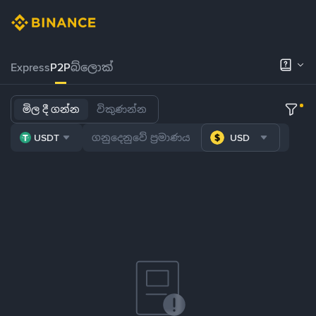
Express
P2P
බ්ලොක්
මිල දී ගන්න
විකුණන්න
USDT
USD