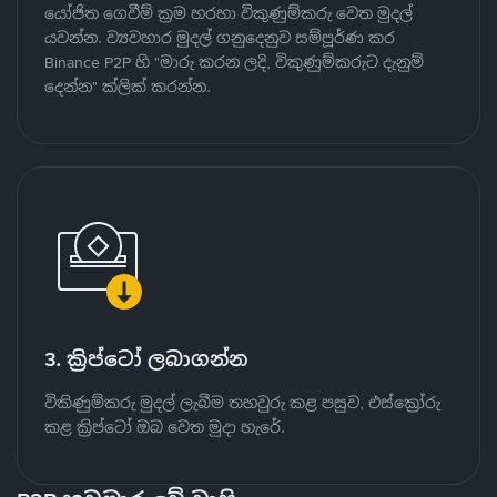
යෝජිත ගෙවීම් ක්‍රම හරහා විකුණුම්කරු වෙත මුදල්
යවන්න. ව්‍යවහාර මුදල් ගනුදෙනුව සම්පූර්ණ කර
Binance P2P හි "මාරු කරන ලදි, විකුණුම්කරුට දැනුම්
දෙන්න" ක්ලික් කරන්න.
3. ක්‍රිප්ටෝ ලබාගන්න
විකිණුම්කරු මුදල් ලැබීම තහවුරු කළ පසුව, එස්ක්‍රෝරු
කළ ක්‍රිප්ටෝ ඔබ වෙත මුදා හැරේ.