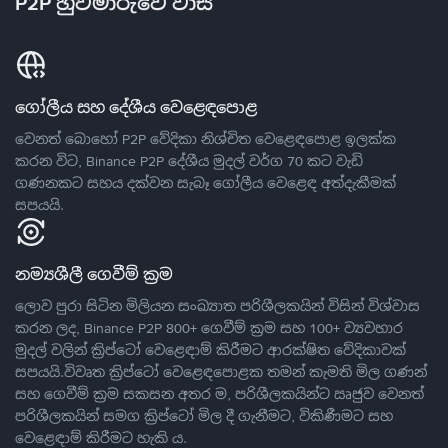
P2P හුවමාරුවේ වාසි
ගෝලීය සහ දේශීය වෙළෙඳපොළ
වෙනත් බොහෝ P2P වේදිකා නිශ්චිත වෙළෙඳපොළ ඉලක්ක
කරන විට, Binance P2P දේශීය මුදල් වර්ග 70 කට වැඩි
ගණනකට සහය දක්වන සැබෑ ගෝලීය වෙළෙඳ අත්දැකීමක්
සපයයි.
නම්‍යශීලී ගෙවීම් ක්‍රම
ලොව පුරා සිටින මිලියන සංඛ්‍යාත පරිශීලකයින් විසින් විශ්වාස
කරන ලද, Binance P2P 800+ ගෙවීම් ක්‍රම සහ 100+ ව්‍යවහාර
මුදල් වලින් ක්‍රිප්ටෝ වෙළෙඳාම් කිරීමට ආරක්ෂිත වේදිකාවක්
සපයයි.විවෘත ක්‍රිප්ටෝ වෙළෙඳපොළක තමන් කැමති මිල ගණන්
සහ ගෙවීම් ක්‍රම සකසන අතර ම, පරිශීලකයින්ට ඍජුව වෙනත්
පරිශීලකයින් සමග ක්‍රිප්ටෝ මිල දී ගැනීමට, විකිණීමට සහ
වෙළෙඳාම් කිරීමට හැකි ය.