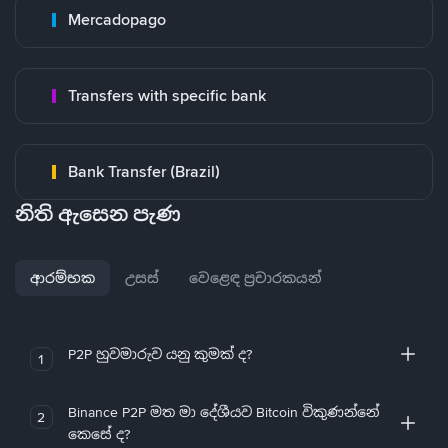
Mercadopago
Transfers with specific bank
Bank Transfer (Brazil)
නිති ඇසෙන පැණ
ආරම්භක
උසස්
වෙළෙඳ ප්‍රචාරකයන්
P2P හුවමාරුව යනු කුමක් ද?
1
Binance P2P මත මා දේශීයව Bitcoin විකුණන්නේ
2
කෙසේ ද?