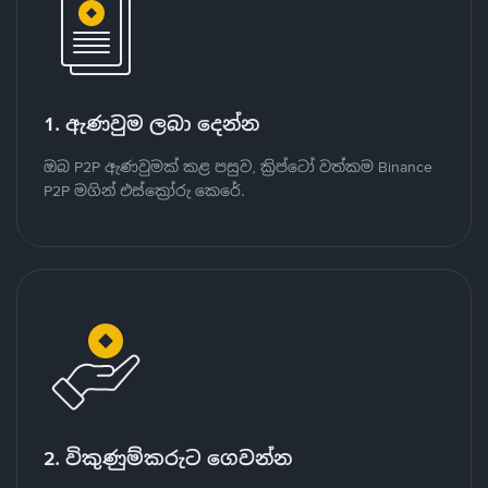
1. ඇණවුම ලබා දෙන්න
ඔබ P2P ඇණවුමක් කළ පසුව, ක්‍රිප්ටෝ වත්කම Binance
P2P මගින් එස්ක්‍රෝරු කෙරේ.
2. විකුණුම්කරුට ගෙවන්න