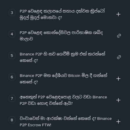
P2P වෙළෙඳ කලාපයේ සහාය දක්වන ක්‍රිප්ටෝ
3
මුදල් මුදල් මොනවා ද?
P2P වෙළෙඳ කොන්දේසිවල පාරිභාෂික ශබ්ද
4
මාලාව
Binance P2P හි නව ගෙවීම් ක්‍රම එක් කරන්නේ
5
කෙසේ ද?
Binance P2P මත දේශීයව Bitcoin මිල දී ගන්නේ
6
කෙසේ ද?
අනෙකුත් P2P වෙළෙඳපොළ වලට වඩා Binance
7
P2P වඩා හොඳ වන්නේ ඇයි?
වංචාවෙන් මා ආරක්ෂා වන්නේ කෙසේ ද? Binance
8
P2P Escrow FTW!