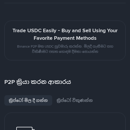
Trade USDC Easily - Buy and Sell Using Your
Favorite Payment Methods
Binance P2P මත USDC හුවමාරු කරන්න. මිලදී ගැනීමට සහ
විකිණීමට පහත හොඳම දීමනා සොයන්න
P2P ක්‍රියා කරන ආකාරය
ක්‍රිප්ටෝ මිල දී ගන්න
ක්‍රිප්ටෝ විකුණන්න