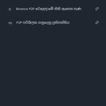
Binance P2P වෙළෙඳාමේ නිති ඇසෙන පැණ
9
P2P පරිශීලක ගනුදෙනු ප්‍රතිපත්තිය
10