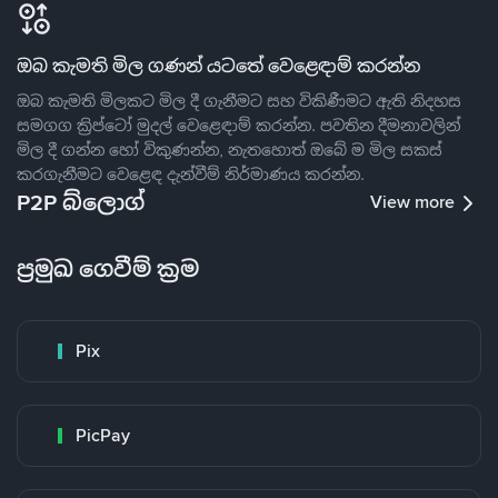
ඔබ කැමති මිල ගණන් යටතේ වෙළෙඳාම් කරන්න
ඔබ කැමති මිලකට මිල දී ගැනීමට සහ විකිණීමට ඇති නිදහස
සමගග ක්‍රිප්ටෝ මුදල් වෙළෙඳාම් කරන්න. පවතින දීමනාවලින්
මිල දී ගන්න හෝ විකුණන්න, නැතහොත් ඔබේ ම මිල සකස්
කරගැනීමට වෙළෙඳ දැන්වීම් නිර්මාණය කරන්න.
P2P බ්ලොග්
View more
ප්‍රමුඛ ගෙවීම් ක්‍රම
Pix
PicPay