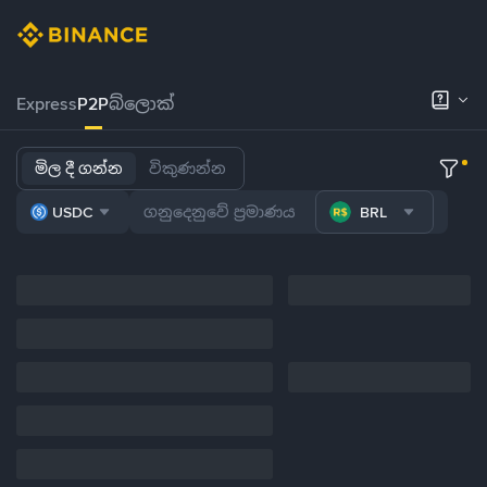
Express
P2P
බ්ලොක්
මිල දී ගන්න
විකුණන්න
USDC
BRL